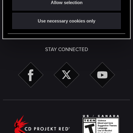
Allow selection
n
Facebook
Twitter
Reddit
Pinterest
Tumblr
WhatsApp
Email
Li
Share:
Use necessary cookies only
English
STAY CONNECTED