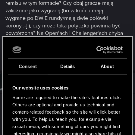
remisu w tym formacie? Czy obaj gracze mają
zaliczone jako wygraną (bo w końcu mają
wygrane po DWIE rundy/mają dwie połówki
korony ;-] ), czy może taka potyczka powinna być
powtórzona? Na Open'ach i Challenger'ach chyba
się taka sytuacja nie zdarzyła, a zastanawia mnie
to bo gramy prywatne "turnieje" w tym systemie ;-
{)
Consent
Details
About
#2
Solace97
Forum regular
Feb 10, 2018
Our website uses cookies
Some are required to make the site’s features click.
Na pewno zdarzyła się taka sytuacja na
Others are optional and provide us technical and
pierwszym Challenger (później na oficjalnych
content-related feedback so the site will click better
turniejach też chyba z dwukrotnie przynajmniej).
with you. To help us reach you, for example via
Jeśli pojedynek kończył się remisem to nie był on
social media, with something of ours you might find
wliczany. Gracze po prostu rozgrywali kolejną
interesting, occasionally we might also share bits of