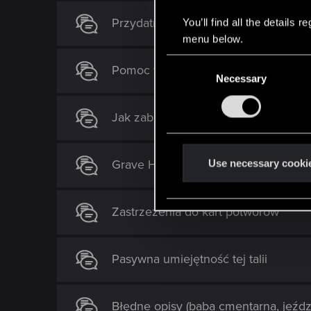
Przydatność karty "Przeraza"
You’ll find all the details
menu below.
C
Pomoc w wyborze golda do decka
Necessary
o
n
s
Jak zabić nekkera
e
n
t
Grave Hag (Żalnica)
Use necessary cooki
S
e
Zastrzeżenia do kart potworów
l
e
c
Pasywna umiejętność tej talii
t
i
o
Błędne opisy (baba cmentarna, jeźdz