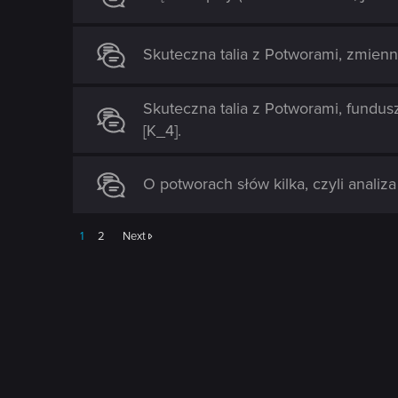
n
Skuteczna talia z Potworami, zmien
Skuteczna talia z Potworami, fundusz
[K_4].
O potworach słów kilka, czyli analiza t
1
2
Next