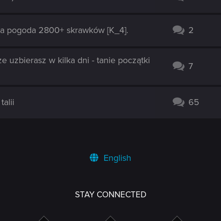
na pogoda 2800+ skrawków [K_4].
2
e uzbierasz w kilka dni - tanie początki
7
alii
65
English
STAY CONNECTED