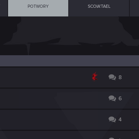
Y
POTWORY
SCOIA'TAEL
8
6
4