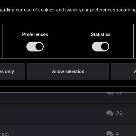
14
 regarding our use of cookies and tweak your preferences regarding
4
Preferences
Statistics
10
83
es only
Allow selection
A
32
26
iec)
4