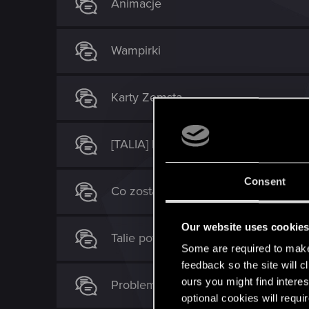
Animacje
Wampirki
Karty Zemsta
[TALIA] Eredin - Ognisty Sihill
Consent
Co zostało wycięte z Gwinta - Potwo
Our website uses cookie
Talie potworów w open becie
Some are required to make 
feedback so the site will c
ours you might find interes
Problem z Kuchtą
optional cookies will requi