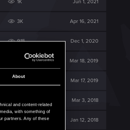
1K
Jun 1, 2021
3K
Apr 16, 2021
915
Dec 1, 2020
3K
Mar 18, 2019
About
2K
Mar 17, 2019
21K
Mar 3, 2018
hnical and content-related
l media, with something of
ur partners. Any of these
1K
Jan 12, 2018