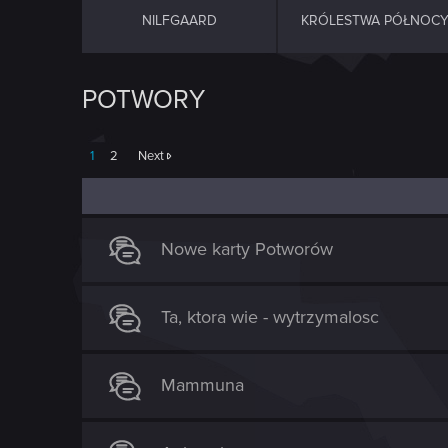
NILFGAARD
KRÓLESTWA PÓŁNOC
POTWORY
1
2
Next
Nowe karty Potworów
Ta, ktora wie - wytrzymalosc
Mammuna