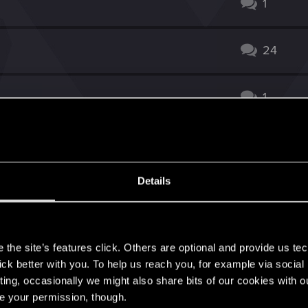
1
24
1
16
Details
ry
4
s
293
the site’s features click. Others are optional and provide us tec
lick better with you. To help us reach you, for example via socia
ting, occasionally we might also share bits of our cookies with o
3
re your permission, though.