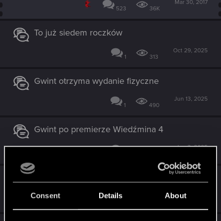
Mar 30, 2017
523
36K
To już siedem roczków
Oct 29, 2025
1
313
Gwint otrzyma wydanie fizyczne
Jun 13, 2025
1
490
Gwint po premierze Wiedźmina 4
Jun 3, 2025
0
549
Nieopublikowana Historia z Gwinta
Consent
Details
About
Jan 26, 2025
0
465