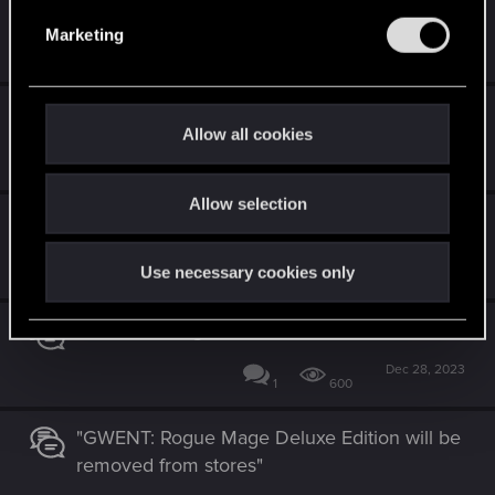
produkt?
e
Marketing
May 7, 2024
l
3
940
e
c
Brak zakupionego kontentu w Gwincie
t
Allow all cookies
i
Feb 26, 2024
1
662
o
Allow selection
n
Talie przeciwnika
Feb 15, 2024
Use necessary cookies only
0
524
Gwent Nostalgia Edition
Dec 28, 2023
1
600
"GWENT: Rogue Mage Deluxe Edition will be
removed from stores"