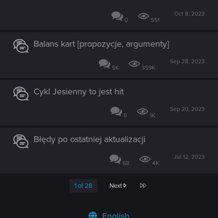
Oct 8, 2023
0
551
Balans kart [propozycje, argumenty]
Sep 28, 2023
5K
359K
Cykl Jesienny to jest hit
Sep 20, 2023
8
1K
Błędy po ostatniej aktualizacji
Jul 12, 2023
68
4K
Last
1 of 28
Next
English