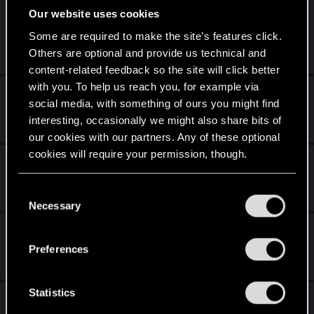
Karty do balansowania w gwintfinity wasze
Our website uses cookies
pomysły
Some are required to make the site’s features click.
Jan 2, 2025
Others are optional and provide us technical and
8
938
content-related feedback so the site will click better
with you. To help us reach you, for example via
To już sześć roczków
social media, with something of ours you might find
Nov 1, 2024
interesting, occasionally we might also share bits of
0
441
our cookies with our partners. Any of these optional
cookies will require your permission, though.
Przygody sklepa
You’ll find all the details regarding our use of cookies
Oct 22, 2024
C
1
486
and tweak your preferences regarding them in the
Necessary
o
“Settings” menu below.
n
Błąd połączenia
s
Preferences
Jun 18, 2024
e
11
1K
n
t
Statistics
Czy talia Skellige jest dostepna jako fizyczny
S