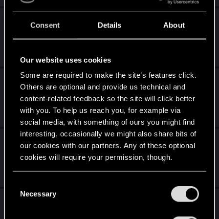
[Hex Wrocław] Towarzyski Turniej Gwinta
Consent
Details
About
6.05
May 4, 2017
0
1K
Our website uses cookies
Some are required to make the site’s features click.
[Wrocław] Hex Wrocław - Turniej Gwinta 9
Others are optional and provide us technical and
kwietnia
content-related feedback so the site will click better
with you. To help us reach you, for example via
Apr 2, 2017
0
1K
social media, with something of ours you might find
interesting, occasionally we might also share bits of
[Wrocław] Hex Wrocław - Turniej Gwinta 26
our cookies with our partners. Any of these optional
marca
cookies will require your permission, though.
Mar 22, 2017
0
1K
You’ll find all the details regarding our use of cookies
C
and tweak your preferences regarding them in the
Necessary
o
CGT 4 - Comiesięczny turniej Gwinta. 28-29
“Settings” menu below.
n
Stycznia. Inicjatywa fanowska.
s