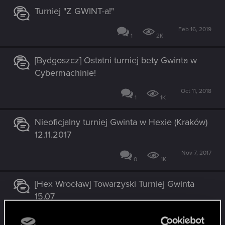
Turniej "Z GWINT-a!"
Feb 16, 2019
1
2K
[Bydgoszcz] Ostatni turniej bety Gwinta w
Cybermachinie!
Oct 11, 2018
1
1K
Nieoficjalny turniej Gwinta w Hexie (Kraków)
12.11.2017
Nov 7, 2017
0
1K
[Hex Wrocław] Towarzyski Turniej Gwinta
15.07
Jul 3, 2017
1
1K