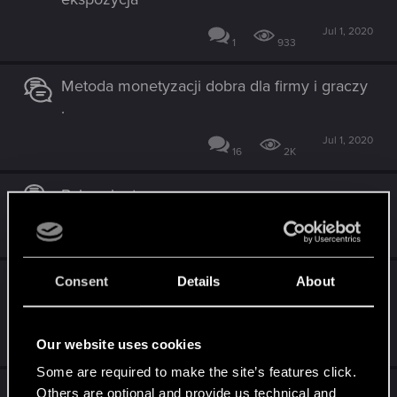
Jul 1, 2020
1
933
Metoda monetyzacji dobra dla firmy i graczy
.
Jul 1, 2020
16
2K
Balans kart
May 27, 2020
1
1K
Garść pomysłów, czyli inspiracja dla
Consent
Details
About
developerów
May 25, 2020
Our website uses cookies
102
11K
Some are required to make the site’s features click.
Błąd podróży
Others are optional and provide us technical and