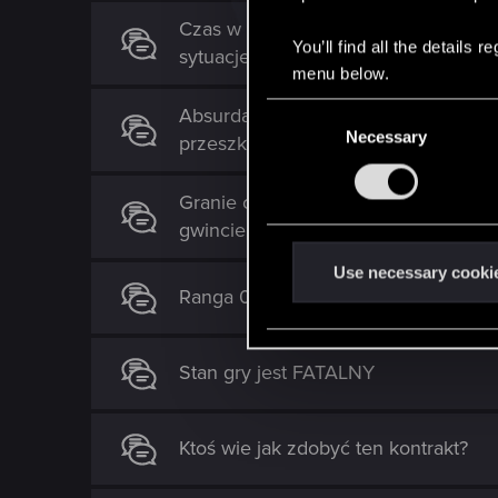
Czas w końcu pozbyć się z gry wsyst
You’ll find all the details
sytuacje wymagają despersckich po
menu below.
C
Absurdalne antysynergie w grze - czy
Necessary
o
przeszkadzają choć powinny pomag
n
s
Granie czymkolwiek poza taliami po
e
gwincie - przynajmniej dla mnie
n
t
Use necessary cooki
Ranga 0 vs 22. Jakim cudem?!
S
e
l
Stan gry jest FATALNY
e
c
t
Ktoś wie jak zdobyć ten kontrakt?
i
o