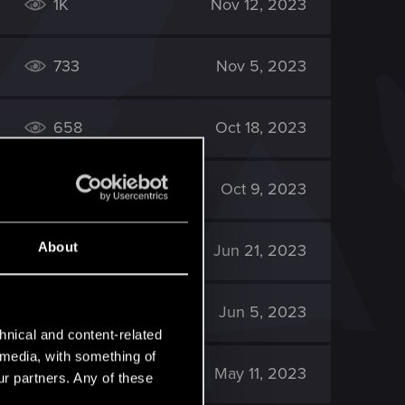
1K
Nov 12, 2023
733
Nov 5, 2023
658
Oct 18, 2023
873
Oct 9, 2023
About
2K
Jun 21, 2023
10K
Jun 5, 2023
hnical and content-related
l media, with something of
882
May 11, 2023
ur partners. Any of these