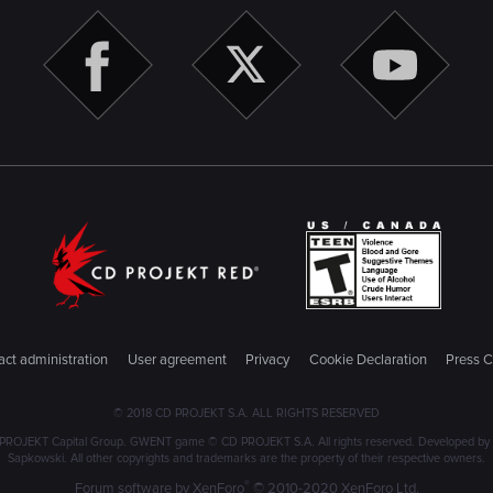
ct administration
User agreement
Privacy
Cookie Declaration
Press C
© 2018 CD PROJEKT S.A. ALL RIGHTS RESERVED
PROJEKT Capital Group. GWENT game © CD PROJEKT S.A. All rights reserved. Developed by C
Sapkowski. All other copyrights and trademarks are the property of their respective owners.
®
Forum software by XenForo
© 2010-2020 XenForo Ltd.