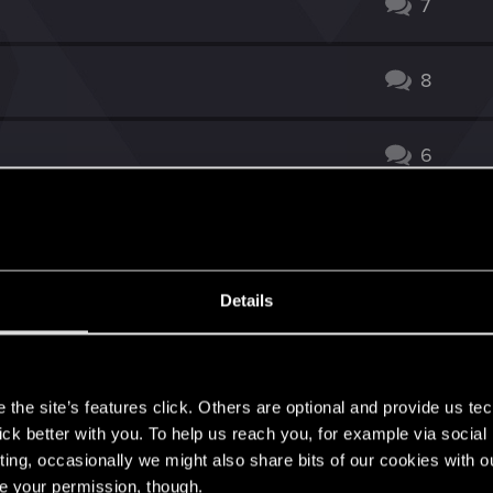
7
8
6
1
Details
odróży
20
s
80
the site’s features click. Others are optional and provide us tec
lick better with you. To help us reach you, for example via socia
ecjalista".
1
ting, occasionally we might also share bits of our cookies with o
re your permission, though.