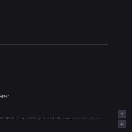
enter
Top
D PROJEKT S.A. GWENT game is set in the universe created by Andrzej
Bott