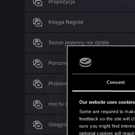
Propozycja
Księga Nagród
Sezon jesienny nie działa
Porozmawiajmy o Drafcie
Consent
Problem z ukończeniem kontraktu p
Our website uses cookie
Hot fix na Renfri poproszę
Some are required to make 
feedback so the site will c
Osiągnięcie: "Chrzest Ognia" oraz "Sp
ours you might find interes
optional cookies will requi