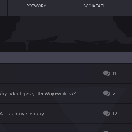
Y
POTWORY
SCOIA'TAEL
11
tóry lider lepszy dla Wojownikow?
2
 - obecny stan gry.
12