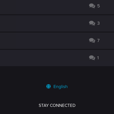
5
3
7
1
English
STAY CONNECTED