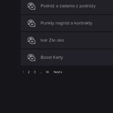
n
Podróż a zadania z podróży
Punkty nagród a kontrakty
Ivar Złe oko
Boost Karty
1
2
3
…
14
Next