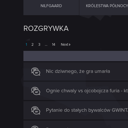
NILFGAARD
KRÓLESTWA PÓŁNOC
ROZGRYWKA
1
2
3
…
14
Next
Nic dziwnego, że gra umarła
Ognie chwaly vs ojcobojcza furia - k
Pytanie do stałych bywalców GWINTA