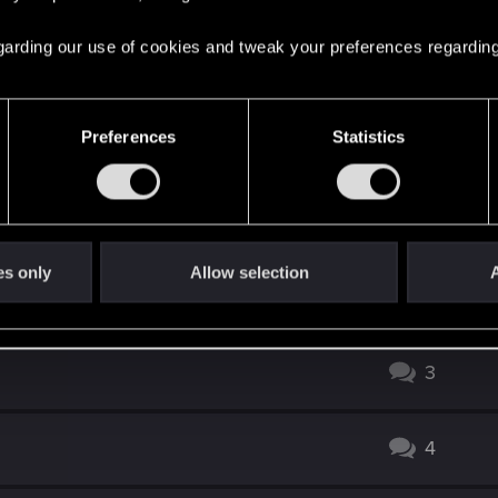
kich irytujacych kart - desperacke
24
 regarding our use of cookies and tweak your preferences regarding
sunięć
li kiedy Twoje własne karty Ci
9
Preferences
Statistics
ać
intslam-removal jest porostu męczące w
5
es only
Allow selection
A
11
3
4