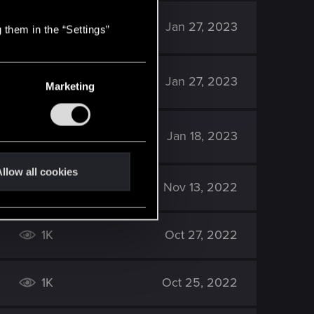
3K
Jan 27, 2023
 them in the “Settings”
2K
Jan 27, 2023
Marketing
1K
Jan 18, 2023
llow all cookies
2K
Nov 13, 2022
1K
Oct 27, 2022
1K
Oct 25, 2022