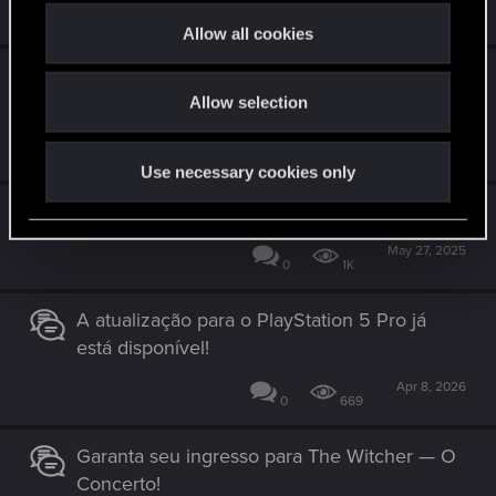
Jul 29, 2026
2
610
t
Allow all cookies
i
Anunciamos The Witcher 3: Wild Hunt -
o
Songs of the Past
Allow selection
n
May 27, 2026
0
521
Use necessary cookies only
The Witcher - o Concerto chega aos EUA!
May 27, 2025
0
1K
A atualização para o PlayStation 5 Pro já
está disponível!
Apr 8, 2026
0
669
Garanta seu ingresso para The Witcher — O
Concerto!