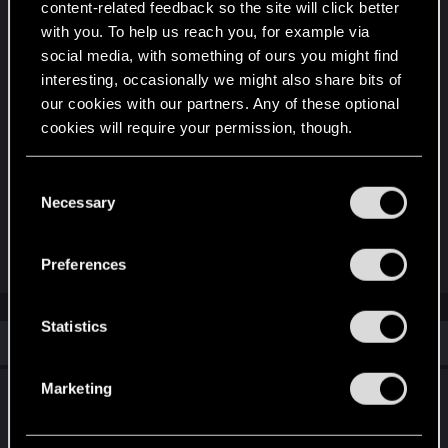
https://thewitcher.com/concert
.
content-related feedback so the site will click better
with you. To help us reach you, for example via
Se você quiser ter certeza de ser notificado
social media, with something of ours you might find
quando começarmos a vender ingressos,
interesting, occasionally we might also share bits of
inscreva-se no boletim informativo pelo
site
. Os
our cookies with our partners. Any of these optional
destinatários do boletim informativo também
cookies will require your permission, though.
receberão um código especial, permitindo que
You’ll find all the details regarding our use of cookies
comprem ingressos antes de todos os outros em
C
and tweak your preferences regarding them in the
uma pré-venda exclusiva!
Necessary
o
“Settings” menu below.
n
s
R
YSMIRSSON
and
RezoInverse
Preferences
e
e
a
n
c
t
t
Statistics
i
Similar threads
S
o
n
e
s
Marketing
O Protagonista É Você! — Lendas de Night
l
:
City: Uma Equipe para ser Lembrada
e
c