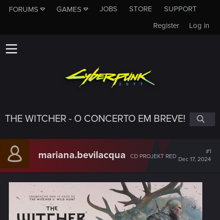
JOBS
STORE
SUPPORT
FORUMS
GAMES
Register
Log in
THE WITCHER - O CONCERTO EM BREVE!
#1
mariana.bevilacqua
CD PROJEKT RED
Dec 17, 2024