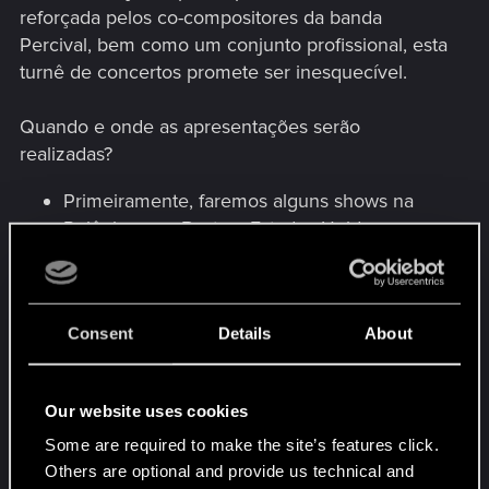
reforçada pelos co-compositores da banda
Percival, bem como um conjunto profissional, esta
turnê de concertos promete ser inesquecível.
Quando e onde as apresentações serão
realizadas?
Primeiramente, faremos alguns shows na
Polônia e em Boston, Estados Unidos, em
maio de 2025 para celebrar o aniversário
em si!
Depois disso, faremos uma turnê, visitando
Consent
Details
About
cidades na Europa no final de 2025 e na
América do Norte no primeiro trimestre de
2026.
Our website uses cookies
Fique ligado para mais detalhes, pois revelaremos
Some are required to make the site’s features click.
datas e cidades específicas no site oficial em
Others are optional and provide us technical and