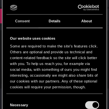
#3
VertigoRN
Forum regular
Apr 24, 2024
Consent
Details
About
Our website uses cookies
xStriiim said:
Some are required to make the site’s features click.
А именно, шашни в квартирах и угон "миллион" авто,
Others are optional and provide us technical and
чтобы получить авто. Ладно бы роман был один раз, но
content-related feedback so the site will click better
нет, даже если игнорируешь смс, задание активируется
автоматом, а я не люблю невыполненные задания,
with you. To help us reach you, for example via
висячие в меню. Про тачки вообще молчу... это ппц.
social media, with something of ours you might find
Короче, как вернуть все по умолчанию, оставив
interesting, occasionally we might also share bits of
призрачную свободу ? Гугл не помог. Говорят, удали мод,
Click to expand...
our cookies with our partners. Any of these optional
но ведь это уже не моды, а уже интегрированные
cookies will require your permission, though.
разрабами в игру моды
Или скачать версию игры 2.0 (понятно где) или
You’ll find all the details regarding our use of cookies
поставить утилиту CET (нагуглить несложно) и в
C
and tweak your preferences regarding them in the
Necessary
ней в консоли прописать команды на
o