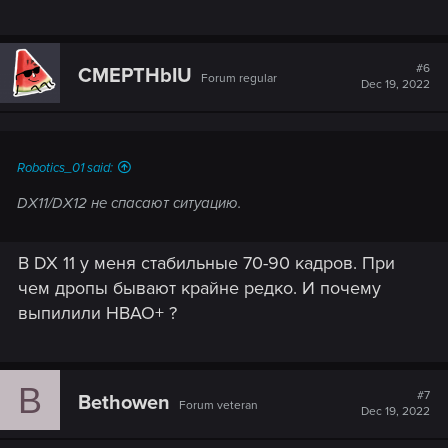
#6
CMEPTHbIU
Forum regular
Dec 19, 2022
Robotics_01 said:
DX11/DX12 не спасают ситуацию.
В DX 11 у меня стабильные 70-90 кадров. При
чем дропы бывают крайне редко. И почему
выпилили HBAO+ ?
B
#7
Bethowen
Forum veteran
Dec 19, 2022