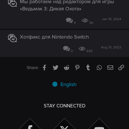
Мы работаем над редактором для игры
«Ведьмак 3: Дикая Охота»
Jan 19, 2024
9
5K
Хотфикс для Nintendo Switch
Aug 31, 2023
0
639
Facebook
Twitter
Reddit
Pinterest
Tumblr
WhatsApp
Email
Li
Share:
English
STAY CONNECTED