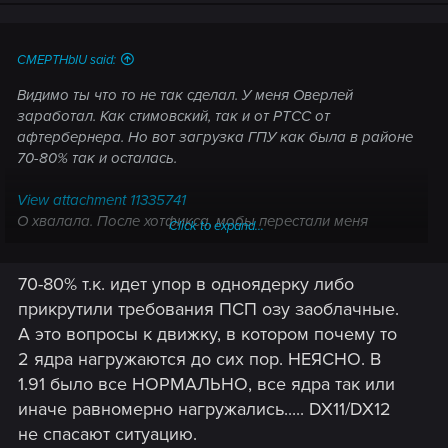
CMEPTHbIU said:
Видимо ты что то не так сделал. У меня Оверлей
заработал. Как стимовский, так и от РТСС от
афтербернера. Но вот загрузка ГПУ как была в районе
70-80% так и осталась.
View attachment 11335741
О хвалала. После хотфикса, мобы перестали меня
Click to expand...
шотать и теперь адекватно наносят урон в зависимости
от надетых вещей. Спасибо!
70-80% т.к. идет упор в одноядерку либо
прикрутили требования ПСП озу заоблачные.
А это вопросы к движку, в котором почему то
2 ядра нагружаются до сих пор. НЕЯСНО. В
1.91 было все НОРМАЛЬНО, все ядра так или
иначе равномерно нагружались..... DX11/DX12
не спасают ситуацию.