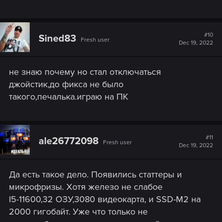
#10
Sined83
Fresh user
Dec 19, 2022
не знаю почему но стал отключаться
джойстик,до фикса не было
такого,печалька.играю на ПК
#11
ale26772098
Fresh user
Dec 19, 2022
Да есть такое дело. Появились статтеры и
микрофризы. Хотя железо не слабое
I5-11600,32 ОЗУ,3080 видеокарта, и SSD-M2 на
2000 гигобайт. Уже что только не