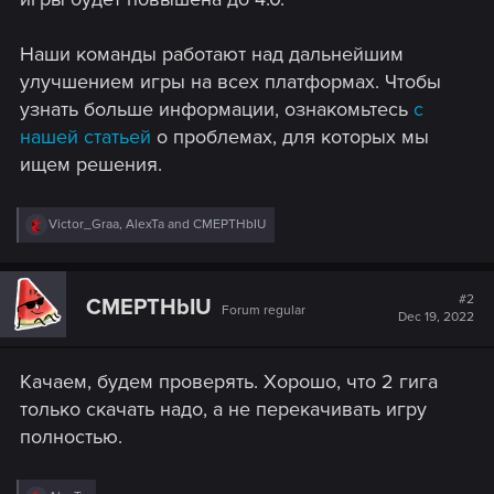
Наши команды работают над дальнейшим
улучшением игры на всех платформах. Чтобы
узнать больше информации, ознакомьтесь
с
нашей статьей
о проблемах, для которых мы
ищем решения.
R
Victor_Graa
,
AlexTa
and
CMEPTHbIU
e
a
c
t
#2
CMEPTHbIU
Forum regular
i
Dec 19, 2022
o
n
s
Качаем, будем проверять. Хорошо, что 2 гига
:
только скачать надо, а не перекачивать игру
полностью.