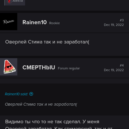
R
AlexTa
e
a
c
t
#3
Rainen10
Rookie
i
Dec 19, 2022
o
n
s
Оверлей Стима так и не заработал(
:
#4
CMEPTHbIU
Forum regular
Dec 19, 2022
Rainen10 said:
Оверлей Стима так и не заработал(
Видимо ты что то не так сделал. У меня
Оверлей заработал. Как стимовский, так и от