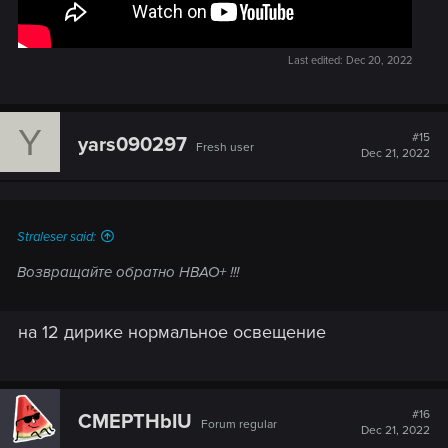
Last edited:
Dec 20, 2022
Y
#15
yars090297
Fresh user
Dec 21, 2022
Straleser said:
Возвращайте обратно HBAO+ !!!
на 12 дирике нормальное освещение
#16
CMEPTHbIU
Forum regular
Dec 21, 2022