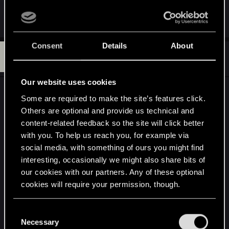
R
Glustrod
and
CMEPTHbIU
e
a
c
Consent
Details
About
Y
t
#13
yars090297
Fresh user
i
Dec 20, 2022
o
n
Our website uses cookies
s
Всем привет) Ребят, после некст ген патча при
:
Some are required to make the site’s features click.
запуске игра идет в оконном режиме, хотя
Others are optional and provide us technical and
если зайти в настройки то стоит
content-related feedback so the site will click better
полноэкранный режим. Последующие запуски
with you. To help us reach you, for example via
игра запускается как положено. Такая фигня
social media, with something of ours you might find
interesting, occasionally we might also share bits of
на обоих DirectX .
our cookies with our partners. Any of these optional
cookies will require your permission, though.
Конфа AMD Radeon RX6700m 10gb
AMD Ryzen 5800h
You’ll find all the details regarding our use of cookies
16gb
C
and tweak your preferences regarding them in the
Necessary
1tb SSD
o