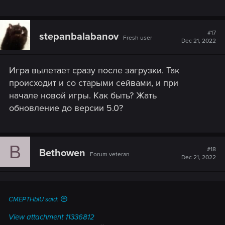
#17
stepanbalabanov
Fresh user
Dec 21, 2022
Игра вылетает сразу после загрузки. Так
происходит и со старыми сейвами, и при
начале новой игры. Как быть? Жать
обновление до версии 5.0?
B
#18
Bethowen
Forum veteran
Dec 21, 2022
CMEPTHbIU said:
View attachment 11336812