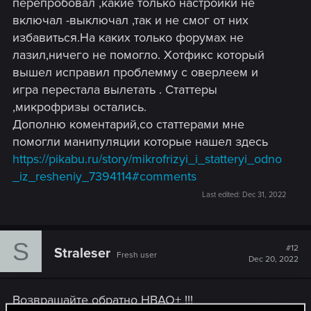
перепробовал ,какие только настройки не
включал -выключал ,так и не смог от них
избавиться.На каких только форумах не
лазил,ничего не помогло. Хотфикс который
вышел исправил проблемму с оверлеем и
игра перестала вылетать . Статтеры
,микрофризы остались.
Дополню коментарий,со статтерами мне
помогли манипуляции которые нашел здесь
https://pikabu.ru/story/mikrofrizyi_i_statteryi_odno
_iz_resheniy_7394114#comments
Last edited:
Dec 31, 2022
S
#12
Straleser
Fresh user
Dec 20, 2022
Возвращайте обратно HBAO+ !!!