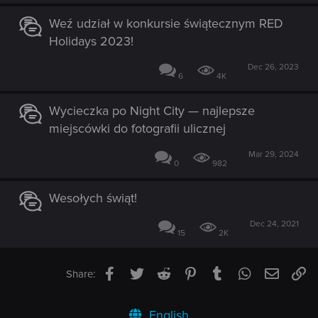
Weź udział w konkursie świątecznym RED
Holidays 2023!
Dec 26, 2023
6
4K
Wycieczka po Night City — najlepsze
miejscówki do fotografii ulicznej
Mar 29, 2024
0
982
Wesołych świąt!
Dec 24, 2021
15
2K
Facebook
Twitter
Reddit
Pinterest
Tumblr
WhatsApp
Email
Li
Share:
English