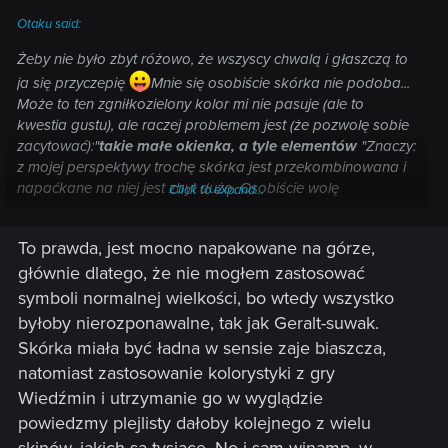
Otaku said:
Żeby nie było zbyt różowo, że wszyscy chwalą i głaszczą to
ja się przyczepię
Mnie się osobiście skórka nie podoba...
Może to ten zgniłkozielony kolor mi nie pasuje (ale to
kwestia gustu), ale raczej problemem jest (że pozwolę sobie
zacytować):"
takie małe okienka, a tyle elementów
"Znaczy:
z mojej perspektywy trochę skórka jest przekombinowana i
napaćkane na niej jest zbyt dużo. Osobiście wolę
Click to expand...
kompozycje proste i czytelne, bez mnogości elementów
różnorakich (wycinanych, wyklejanych, dzierganych itp.
)
To prawda, jest mocno napakowane na górze,
za to z jakimś jednym motywem przewodnim, który
głównie dlatego, że nie mogłem zastosować
przykuwa wzrok i decyduje o charakterze skórki.Tak więc
dzięki
symboli normalnej wielkości, bo wtedy wszystko
♥Człowieku Barszczo♥
za świąteczny prezent ale ja
zostanę przy swojej skórce
Comy
byłoby nierozponawalne, tak jak Geralt-suwak.
Skórka miała być ładna w sensie zaje biaszcza,
natomiast zastosowanie kolorystyki z gry
Wiedźmin i utrzymanie go w wyglądzie
powiedzmy plejlisty dałoby kolejnego z wielu