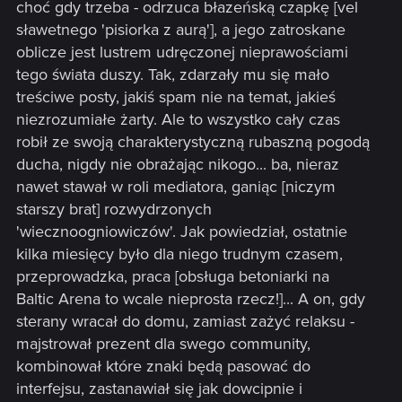
choć gdy trzeba - odrzuca błazeńską czapkę [vel
sławetnego 'pisiorka z aurą'], a jego zatroskane
oblicze jest lustrem udręczonej nieprawościami
tego świata duszy. Tak, zdarzały mu się mało
treściwe posty, jakiś spam nie na temat, jakieś
niezrozumiałe żarty. Ale to wszystko cały czas
robił ze swoją charakterystyczną rubaszną pogodą
ducha, nigdy nie obrażając nikogo... ba, nieraz
nawet stawał w roli mediatora, ganiąc [niczym
starszy brat] rozwydrzonych
'wiecznoogniowiczów'. Jak powiedział, ostatnie
kilka miesięcy było dla niego trudnym czasem,
przeprowadzka, praca [obsługa betoniarki na
Baltic Arena to wcale nieprosta rzecz!]... A on, gdy
sterany wracał do domu, zamiast zażyć relaksu -
majstrował prezent dla swego community,
kombinował które znaki będą pasować do
interfejsu, zastanawiał się jak dowcipnie i