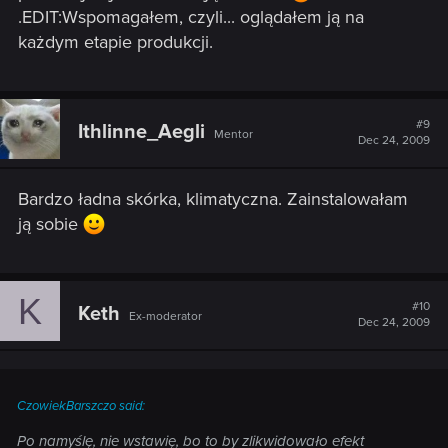
.EDIT:Wspomagałem, czyli... oglądałem ją na
każdym etapie produkcji.
#9
Ithlinne_Aegli
Mentor
Dec 24, 2009
Bardzo ładna skórka, klimatyczna. Zainstalowałam
ją sobie
K
#10
Keth
Ex-moderator
Dec 24, 2009
CzowiekBarszczo said:
Po namyślę, nie wstawię, bo to by zlikwidowało efekt