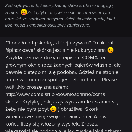
Zerknąłbym na tę kukurydzianą skórkę, ale nie mogę jej
znaleźć
Za krytykę oczywiście się nie obrażam, tym
bardziej, że zarówno ochydna zieleń (kwestia gustu) jak i
tłok (koszt symboliczności) były zamierzone.
Chodziło o tą skórkę, której używam? To akurat
"śpiączkowa" skórka jest a nie kukurydziana
Zwykła czarna z dużym napisem COMA na
głównym oknie (bez żadnych bajerów właśnie, ale
pewnie dlatego mi się podoba). Gdzieś na stronie
tego świetnego zespołu jest...Searching... Please
wait...No proszę znalazłem:
http://www.coma.art.pl/download/inne/coma-
skin.zipKrytykę jeśli jakąś wyrażam też staram się,
żeby nie była (zbyt
) obraźliwa. Skórki
winampowe mają swoje ograniczenia. Ale w
końcu liczy się włożony wysiłek. Zresztą
większości się podoba a ja jak zwykle jakiś dziwny