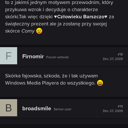
to z jakimś jednym motywem przewodnim, który
przykuwa wzrok i decyduje o charakterze
skórki.Tak więc dzięki
♥Człowieku Barszczo♥
za
świąteczny prezent ale ja zostanę przy swojej
skórce
Comy
F
#18
Firnomir
Forum veteran
Dec 27, 2009
Skórka fajowska, szkoda, że i tak używam
Windows Media Playera do wszystkiego.
B
#19
broadsmile
Senior user
Dec 27, 2009