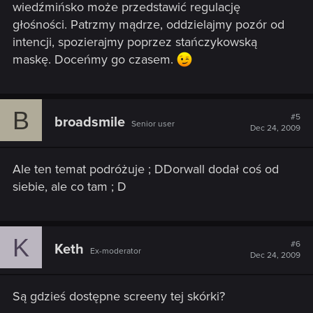
wiedźmińsko może przedstawić regulację
głośności. Patrzmy mądrze, oddzielajmy pozór od
intencji, spozierajmy poprzez stańczykowską
maskę. Doceńmy go czasem.
B
#5
broadsmile
Senior user
Dec 24, 2009
Ale ten temat podróżuje ; DDorwall dodał coś od
siebie, ale co tam ; D
K
#6
Keth
Ex-moderator
Dec 24, 2009
Są gdzieś dostępne screeny tej skórki?