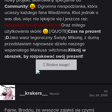
nowy projekt, skierowany specjalnie do
Community
!
. Ogromna niespodzianka, która
ucieszy każdego fana Wiedźmina. Ktoś jednak o
was dba, więc nie lękajcie się.I jeszcze raz:
Wesołych Świąt wszystkim!
Oraz miłego
użytkowania skórki
.[/QUOTE]
Czas na prezent
;D
Jako wasz tegoroczny Święty Mikołaj, z dumą
przedstawiam najnowsze dzieło naszego
wspaniałego Markusa :witchmas:
Kliknij w
obrazek, by rozpakować swój prezent!
#2
__krakers__
Mentor
Dec 24, 2009
Fajnie, Brodziu, że wreszcie zająłeś się czymś