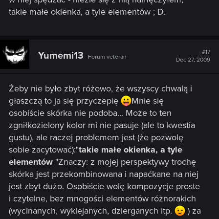
takie małe okienka, a tyle elementów ; D.
#17
Yumemi13
Forum veteran
Dec 27, 2009
Żeby nie było zbyt różowo, że wszyscy chwalą i
głaszczą to ja się przyczepię
Mnie się
osobiście skórka nie podoba... Może to ten
zgniłkozielony kolor mi nie pasuje (ale to kwestia
gustu), ale raczej problemem jest (że pozwolę
sobie zacytować):"
takie małe okienka, a tyle
elementów
"Znaczy: z mojej perspektywy trochę
skórka jest przekombinowana i napaćkane na niej
jest zbyt dużo. Osobiście wolę kompozycje proste
i czytelne, bez mnogości elementów różnorakich
(wycinanych, wyklejanych, dzierganych itp.
) za