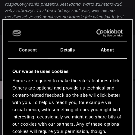
rozpakowywania prezentu. Jest ładna, warto zainstalować,
żeby zobaczyć. To skórka "klasyczna" .wsz, więc nie ma
możliwości, że coś namiesza na kompie (nie wiem jak to jest
ze skórkami nowoczesnymi o innym rozszerzeniu)
Jest coś takiego jak PW
Nic to, ostatecznie się
pofatyguję i sam ściągnę, ale pewnie tylko po to,
Consent
Details
About
by zobaczyć - jeszcze nie trafiłem na
lepszą/użyteczniejszą niż standardowe
Our website uses cookies
Some are required to make the site’s features click.
M
Others are optional and provide us technical and
#11
mastero93
Senior user
Dec 24, 2009
content-related feedback so the site will click better
with you. To help us reach you, for example via
social media, with something of ours you might find
Łał pierwszy raz dostałem prezent przez 4shared.
interesting, occasionally we might also share bits of
Dzięki Bredziu :witchmas:I wesołych świat
our cookies with our partners. Any of these optional
wszystkim ho ho ho
cookies will require your permission, though.