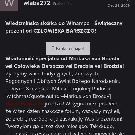
W
#1
wlaba272
Senior user
Dec 24, 2009
Wiedźmińska skórka do Winampa - Świąteczny
prezent od CZŁOWIEKA BARSZCZO!
Wiadomość specjalna od Markusa von Broady
vel Człowieka Barszczo vel Bredzia vel Brodzia!
Życzymy wam Tradycyjnych, Zdrowych,
Pogodnych i Obfitych Świąt Bożego Narodzenia,
pełnych Szczęścia, Miłości i ogólnej Radości
:witchmas:[quote author=Markus von Broady]
Dzień Barszczu
już dziś! W sygnaturze pisałem,
że w ten dzień zaskoczę forum, wszyscy myśleli,
że zrobię rozróbę, a ja zaskakuję Was prezentem!
Tworzyłem go przez dwa miesiące. Tak długo,
ponieważ przeszkadzało mi w tym zajmowanie się