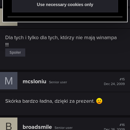
Use necessary cookies only
B
#14
broadsmile
Senior user
Dec 24, 2009
Dla tych i tylko dla tych, którzy nie mają winampa
!!!
Spoiler
M
#15
mcsloniu
Senior user
Dec 24, 2009
Skórka bardzo ładna, dzięki za prezent.
B
#16
broadsmile
Senior user
Dec 26, 2009