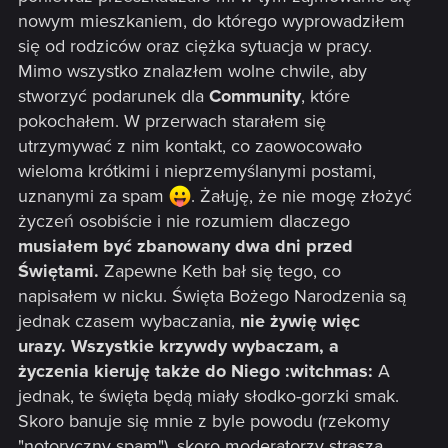
nowym mieszkaniem, do którego wyprowadziłem
się od rodziców oraz ciężka sytuacja w pracy.
Mimo wszystko znalazłem wolne chwile, aby
stworzyć podarunek dla
Community
, które
pokochałem. W przerwach starałem się
utrzymywać z nim kontakt, co zaowocowało
wieloma krótkimi i nieprzemyślanymi postami,
uznanymi za spam
. Żałuję, że nie mogę złożyć
życzeń osobiście i nie rozumiem dlaczego
musiałem być zbanowany dwa dni przed
Świętami.
Zapewne Keth bał się tego, co
napisałem w nicku. Święta Bożego Narodzenia są
jednak czasem wybaczania,
nie żywię więc
urazy. Wszystkie krzywdy wybaczam, a
życzenia kieruję także do Niego :witchmas:
A
jednak, te święta będą miały słodko-gorzki smak.
Skoro banuje się mnie z byle powodu (rzekomy
"notoryczny spam"), skoro moderatorzy straszą