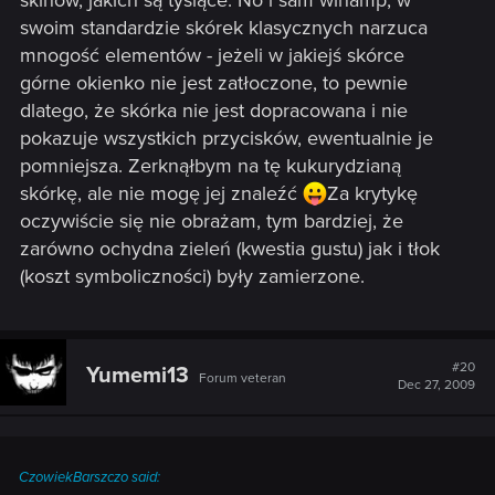
skinów, jakich są tysiące. No i sam winamp, w
swoim standardzie skórek klasycznych narzuca
mnogość elementów - jeżeli w jakiejś skórce
górne okienko nie jest zatłoczone, to pewnie
dlatego, że skórka nie jest dopracowana i nie
pokazuje wszystkich przycisków, ewentualnie je
pomniejsza. Zerknąłbym na tę kukurydzianą
skórkę, ale nie mogę jej znaleźć
Za krytykę
oczywiście się nie obrażam, tym bardziej, że
zarówno ochydna zieleń (kwestia gustu) jak i tłok
(koszt symboliczności) były zamierzone.
#20
Yumemi13
Forum veteran
Dec 27, 2009
CzowiekBarszczo said: