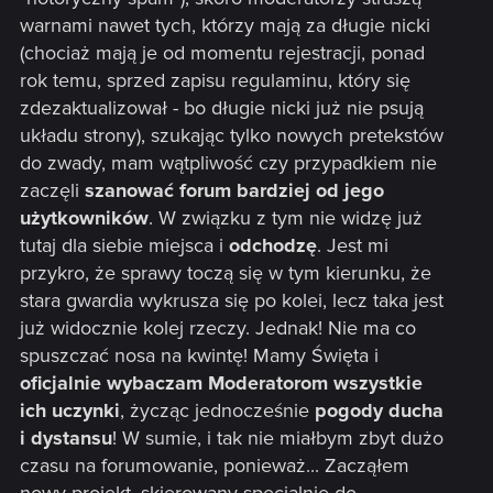
warnami nawet tych, którzy mają za długie nicki
(chociaż mają je od momentu rejestracji, ponad
rok temu, sprzed zapisu regulaminu, który się
zdezaktualizował - bo długie nicki już nie psują
układu strony), szukając tylko nowych pretekstów
do zwady, mam wątpliwość czy przypadkiem nie
zaczęli
szanować forum bardziej od jego
użytkowników
. W związku z tym nie widzę już
tutaj dla siebie miejsca i
odchodzę
. Jest mi
przykro, że sprawy toczą się w tym kierunku, że
stara gwardia wykrusza się po kolei, lecz taka jest
już widocznie kolej rzeczy. Jednak! Nie ma co
spuszczać nosa na kwintę! Mamy Święta i
oficjalnie wybaczam Moderatorom wszystkie
ich uczynki
, życząc jednocześnie
pogody ducha
i dystansu
! W sumie, i tak nie miałbym zbyt dużo
czasu na forumowanie, ponieważ... Zacząłem