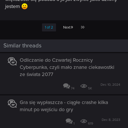
jestem
Last
1 of 2
Next
Similar threads
Odliczanie do Czwartej Rocznicy
Cyberpunka, czyli mało znane ciekawostki
ze świata 2077
Dec 10, 2024
74
5K
Gra się wypłaszcza - ciągłe crashe kilka
minut po wejściu do gry
Dec 8, 2023
1
619