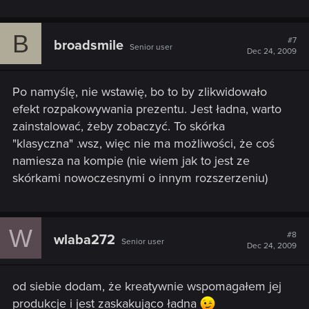
B
#7
broadsmile
Senior user
Dec 24, 2009
Po namyślę, nie wstawię, bo to by zlikwidowało
efekt rozpakowywania prezentu. Jest ładna, warto
zainstalować, żeby zobaczyć. To skórka
"klasyczna" .wsz, więc nie ma możliwości, że coś
namiesza na kompie (nie wiem jak to jest ze
skórkami nowoczesnymi o innym rozszerzeniu)
W
#8
wlaba272
Senior user
Dec 24, 2009
od siebie dodam, że kreatywnie wspomagałem jej
produkcje i jest zaskakująco ładna