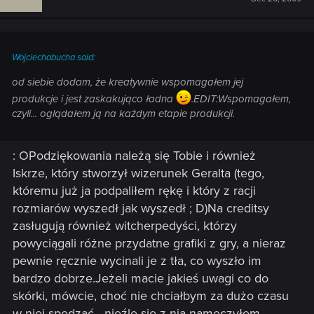
Wojciechabucha said:
od siebie dodam, że kreatywnie wspomagałem jej
produkcje i jest zaskakująco ładna
.EDIT:Wspomagałem,
czyli... oglądałem ją na każdym etapie produkcji.
: OPodziękowania należą się Tobie i również
Iskrze, który stworzył wizerunek Geralta (tego,
któremu już ja podpaliłem rękę i który z racji
rozmiarów wyszedł jak wyszedł ; D)Na creditsy
zasługują również witcherpedyści, którzy
powyciągali różne przydatne grafiki z gry, a nieraz
pewnie ręcznie wycinali je z tła, co wyszło im
bardzo dobrze.Jeżeli macie jakieś uwagi co do
skórki, mówcie, choć nie chciałbym za dużo czasu
w niej spędzać - nieźle się z nią namęczyłem,