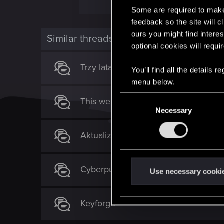
Some are required to make 
feedback so the site will c
ours you might find interes
Similar threads
optional cookies will requi
Trzy lata przerwy zrobiły swoje, wpadn
You’ll find all the details
menu below.
C
This week in Rogue Mage z Vladem
Necessary
o
n
Aktualizacja Edgerunners (1.6) – list
s
e
n
Cyberpunk 2077 - bolączki (nie)imm
t
Use necessary cooki
S
e
Keyforge
l
e