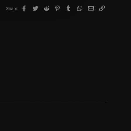
Facebook
Twitter
Reddit
Pinterest
Tumblr
WhatsApp
Email
Link
Share: