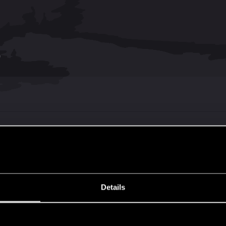
)
 planuje wersje w boxie która zapewne posiada klucz do g
Details
-przygodowa-i5939692920.html
my grali razem?
s