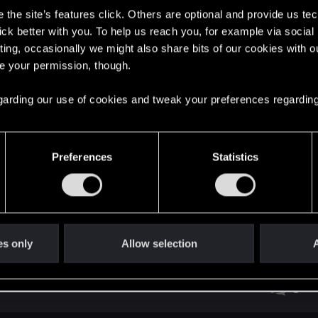
the site’s features click. Others are optional and provide us tec
lick better with you. To help us reach you, for example via socia
ting, occasionally we might also share bits of our cookies with o
re your permission, though.
ij i napisz tu coś!
32
 regarding our use of cookies and tweak your preferences regarding
1
Preferences
Statistics
a zmian
33
ersyjnego FPP
8
es only
Allow selection
A
9