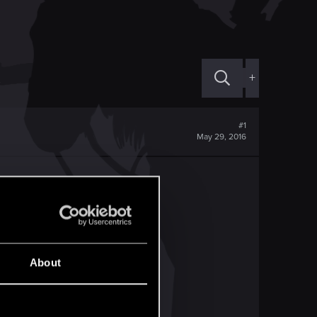
+
#1
May 29, 2016
og, a konkretniej stąd
About