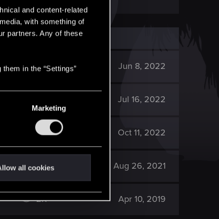
hnical and content-related
l media, with something of
ur partners. Any of these
3K
Jun 8, 2022
 them in the “Settings”
1K
Jul 16, 2022
Marketing
12K
Oct 11, 2022
3K
Aug 26, 2021
llow all cookies
2K
Apr 10, 2019