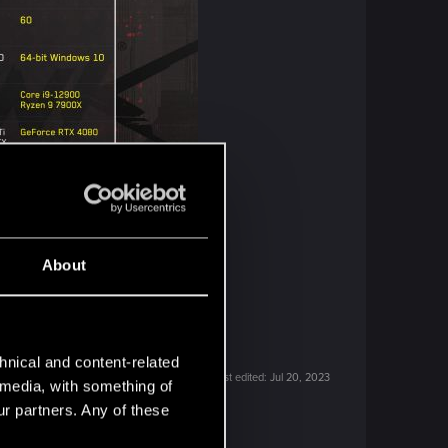
About
hnical and content-related
Last edited:
Jul 20, 2023
l media, with something of
ur partners. Any of these