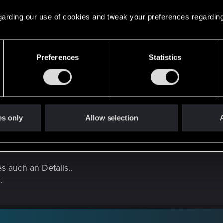
 regarding our use of cookies and tweak your preferences regarding
Preferences
Statistics
ei den Mindestsystemanforderungen keine HDD-Festplatten mehr unte
 eine bessere Performance als HDDs.
es only
Allow selection
A
tzer leisten.
liger !
s auch an Details..
.