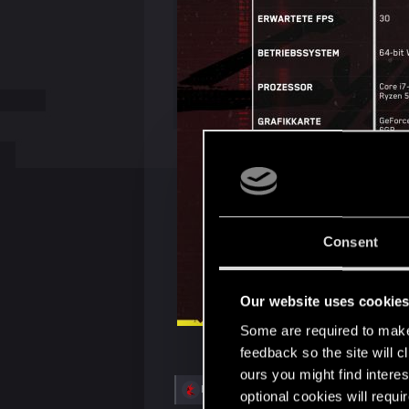
Consent
Our website uses cookie
Some are required to make 
feedback so the site will c
ours you might find interes
R
EmperorZorn
optional cookies will requi
e