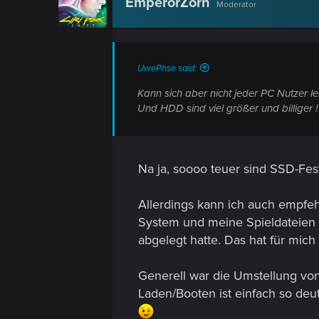
EmperorZorn
n
Moderator
UwePhse said:
Kann sich aber nicht jeder PC Nutzer le
Und HDD sind viel größer und billiger !
Na ja, soooo teuer sind SSD-Fest
Allerdings kann ich auch empfehl
System und meine Spieldateien u
abgelegt hatte. Das hat für mich 
Generell war die Umstellung vo
Laden/Booten ist einfach so deut