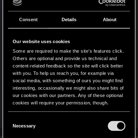
удерживает меня в Гвинте, всем добра и
Consent
Details
About
заранее спс!!!
Attachments
Our website uses cookies
Some are required to make the site’s features click.
Others are optional and provide us technical and
content-related feedback so the site will click better
with you. To help us reach you, for example via
social media, with something of ours you might find
2.jpg
interesting, occasionally we might also share bits of
our cookies with our partners. Any of these optional
711.8 KB · Views: 8
cookies will require your permission, though.
R
lordep
You’ll find all the details regarding our use of cookies
C
e
and tweak your preferences regarding them in the
Necessary
a
o
c
“Settings” menu below.
n
t