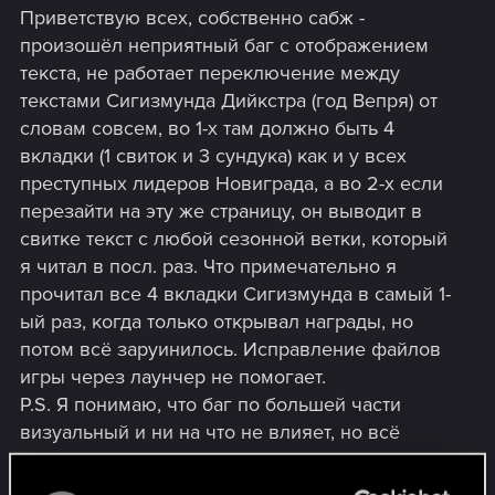
Приветствую всех, собственно сабж -
произошёл неприятный баг с отображением
текста, не работает переключение между
текстами Сигизмунда Дийкстра (год Вепря) от
словам совсем, во 1-х там должно быть 4
вкладки (1 свиток и 3 сундука) как и у всех
преступных лидеров Новиграда, а во 2-х если
перезайти на эту же страницу, он выводит в
свитке текст с любой сезонной ветки, который
я читал в посл. раз. Что примечательно я
прочитал все 4 вкладки Сигизмунда в самый 1-
ый раз, когда только открывал награды, но
потом всё заруинилось. Исправление файлов
игры через лаунчер не помогает.
P.S. Я понимаю, что баг по большей части
визуальный и ни на что не влияет, но всё
равно неприятно, просто незакрытое древо
наград пожалуй то единственное, что ещё