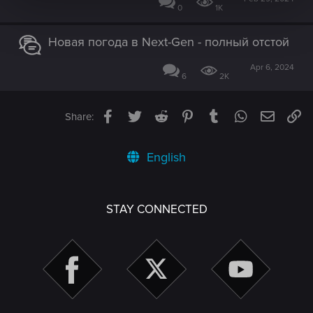
0
1K
Новая погода в Next-Gen - полный отстой
Apr 6, 2024
6
2K
Facebook
Twitter
Reddit
Pinterest
Tumblr
WhatsApp
Email
Li
Share:
English
STAY CONNECTED