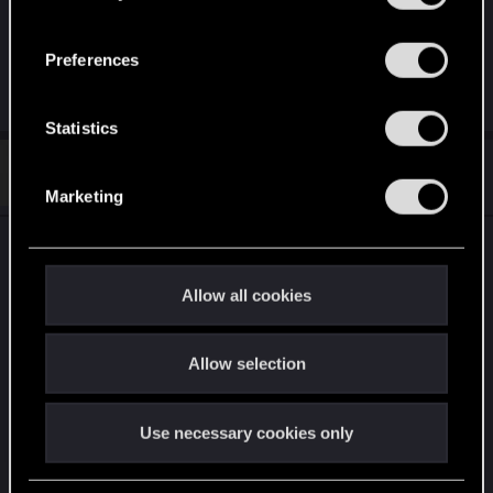
samo w menu ustawień, lista sama potrafi się
“Settings” menu below.
n
przewijać w dół lub w górę.
s
Preferences
e
R
xNYARLx
and
Josearkadio
n
e
t
Statistics
a
c
S
t
#7
zygarek
Fresh user
e
i
Dec 19, 2020
Marketing
o
l
n
e
s
Zdecydujcie sie bo kolejna wtopa nawet przy
:
c
takim drobiazgu....
t
Allow all cookies
i
o
Allow selection
n
Use necessary cookies only