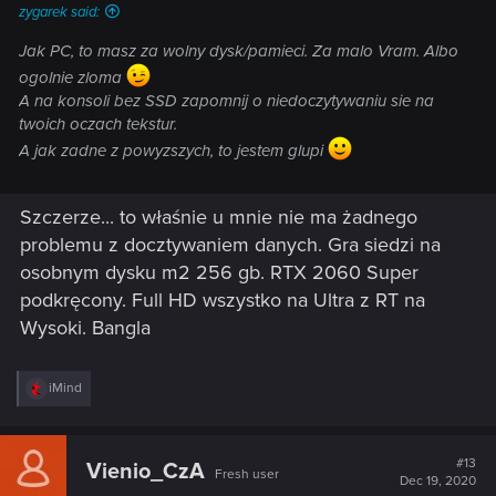
zygarek said:
Jak PC, to masz za wolny dysk/pamieci. Za malo Vram. Albo
ogolnie zloma
A na konsoli bez SSD zapomnij o niedoczytywaniu sie na
twoich oczach tekstur.
A jak zadne z powyzszych, to jestem glupi
Szczerze... to właśnie u mnie nie ma żadnego
problemu z docztywaniem danych. Gra siedzi na
osobnym dysku m2 256 gb. RTX 2060 Super
podkręcony. Full HD wszystko na Ultra z RT na
Wysoki. Bangla
R
iMind
e
a
c
t
#13
Vienio_CzA
Fresh user
i
Dec 19, 2020
o