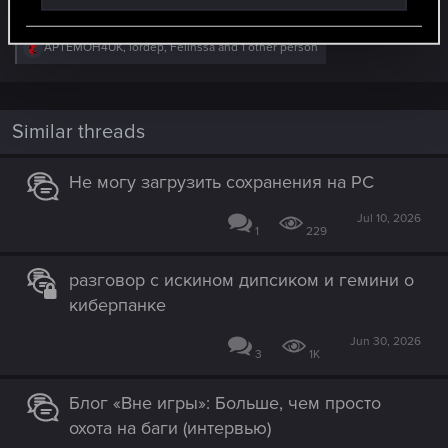
R
APTEMOH4UK
,
lordep
,
Felinssa
and 1 other person
e
a
c
t
i
Similar threads
o
n
s
Не могу загрузить сохранения на PC
:
Jul 10, 2026
1
229
разговор с искином дипсиком и гемини о
киберпанке
Jun 30, 2026
3
1K
Блог «Вне игры»: Больше, чем просто
охота на баги (интервью)