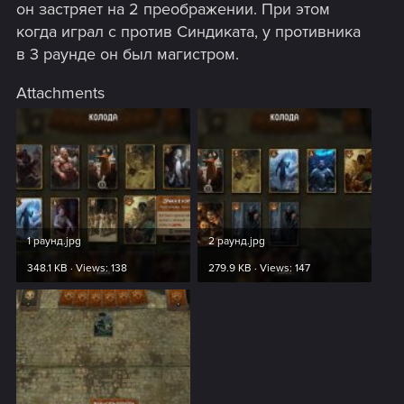
он застряет на 2 преображении. При этом
когда играл с против Синдиката, у противника
в 3 раунде он был магистром.
Attachments
1 раунд.jpg
2 раунд.jpg
348.1 KB · Views: 138
279.9 KB · Views: 147