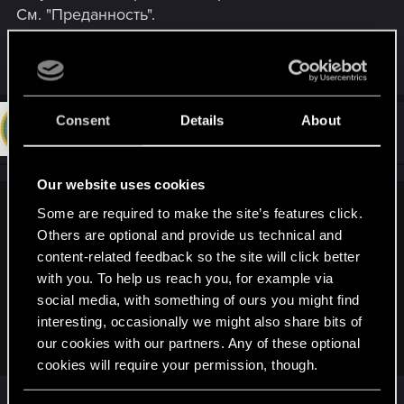
См. "Преданность".
R
Q255
,
MrNio
and
lordep
e
a
c
Consent
Details
About
t
#3
Q255
Forum veteran
i
Jul 13, 2020
o
n
s
Our website uses cookies
:
Some are required to make the site’s features click.
APTEMOH4UK said:
Others are optional and provide us technical and
Где-то в колоде затесалась нейтралка (даже вижу, какая
content-related feedback so the site will click better
- Игни)
with you. To help us reach you, for example via
social media, with something of ours you might find
Вторая фаза переходит в третью только при отсутствии
interesting, occasionally we might also share bits of
нейтральных карт.
См. "Преданность".
our cookies with our partners. Any of these optional
cookies will require your permission, though.
Так, по синдикату тема есть, по белкам была.