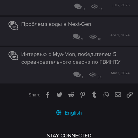
Jul 7, 2025
0
1K
Проблема воды в Next-Gen
Apr 2, 2024
9
1K
Интервью с Mya-Mon, победителем 5
соревновательного сезона по ГВИНТУ
Mar 1, 2024
1
3K
Facebook
Twitter
Reddit
Pinterest
Tumblr
WhatsApp
Email
Li
Share:
English
STAY CONNECTED