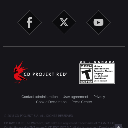
Contact administration
User agreement
Privacy
Cookie Declaration
Press Center
© 2018 CD PROJEKT S.A. ALL RIGHTS RESERVED
CD PROJEKT®, The Witcher®, GWENT® are registered trademarks of CD PROJEKT
Top
Capital Group. GWENT game © CD PROJEKT S.A. All rights reserved. Developed by CD