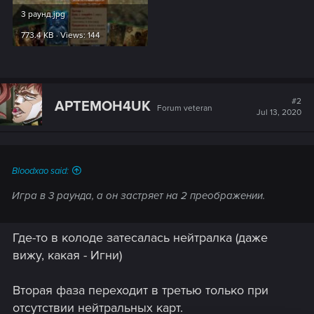
3 раунд.jpg
773.4 KB · Views: 144
#2
APTEMOH4UK
Forum veteran
Jul 13, 2020
Bloodxao said:
Игра в 3 раунда, а он застряет на 2 преображении.
Где-то в колоде затесалась нейтралка (даже
вижу, какая - Игни)
Вторая фаза переходит в третью только при
отсутствии нейтральных карт.