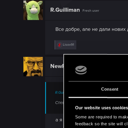
c
t
R.Guilliman
Fresh user
i
o
n
s
Все добре, але не дали нових д
:
R
Lisov91
e
a
c
t
NewRager
Forum veteran
i
o
n
s
:
Consent
R.Guilliman said:
Спеціально накопила під двісті ключів
Our website uses cookie
Some are required to make 
а я сорок))
feedback so the site will c