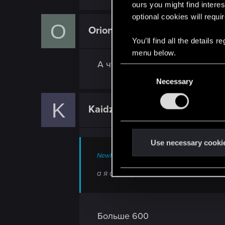
ours you might find interes
optional cookies will requi
O
Orion33
Forum regular
You’ll find all the details
menu below.
А что за камни, сказать не над
C
Necessary
o
n
K
s
KaidzenMonada
Forum regular
e
n
t
Use necessary cooki
S
NewRager said:
e
а я сорок))
l
e
c
t
Больше 600