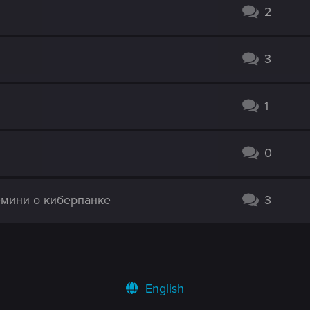
2
3
1
0
емини о киберпанке
3
English