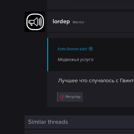
i
o
n
lordep
Mentor
Kate.Greene said:
Медвежья услуга
Лучшее что случалось с Гвин
R
Recyclop
e
a
c
t
i
Similar threads
o
n