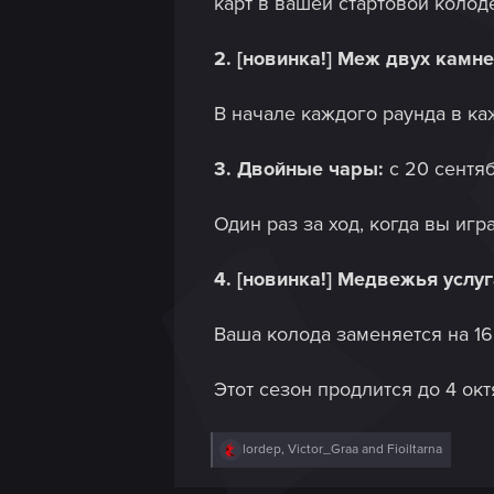
карт в вашей стартовой колод
2. [новинка!] Меж двух камн
В начале каждого раунда в ка
3. Двойные чары:
с 20 сентя
Один раз за ход, когда вы игр
4. [новинка!] Медвежья услуг
Ваша колода заменяется на 16
Этот сезон продлится до 4 окт
R
lordep
,
Victor_Graa
and
Fioiltarna
e
a