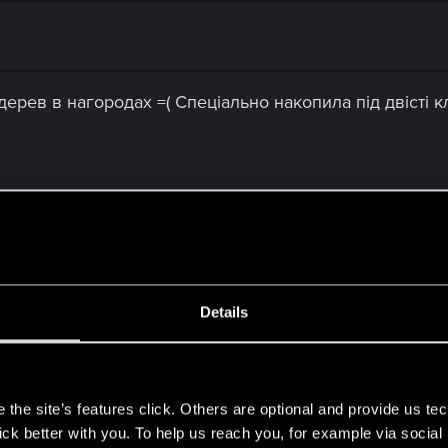
ерев в нагородах =( Спеціально накопила під двісті кл
Details
...
s
the site’s features click. Others are optional and provide us tec
lick better with you. To help us reach you, for example via socia