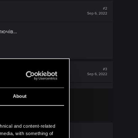
#2
Sep 6, 2022
ючів...
#3
Sep 6, 2022
About
hnical and content-related
l media, with something of