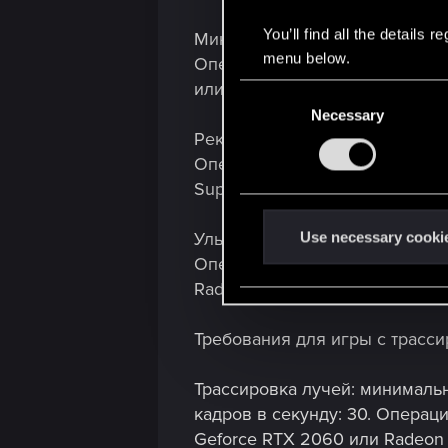
You’ll find all the details
Минимальные. Игровые настрой
menu below.
Операционная система: 64-bit 
или Radeon RX 580 8GB или Ar
C
Necessary
o
Рекомендованные. Игровые нас
n
Операционная система 64-bit 
s
Super или Radeon RX 5700 XT 
e
n
t
Ультра. Игровые настройки гр
Use necessary cooki
S
Операционная система: 64-bit
e
Radeon RX 7900 XTX. Видеопам
l
e
Требования для игры с трасси
c
t
Трассировка лучей: минимальн
i
кадров в секунду: 30. Операци
o
Geforce RTX 2060 или Radeon 