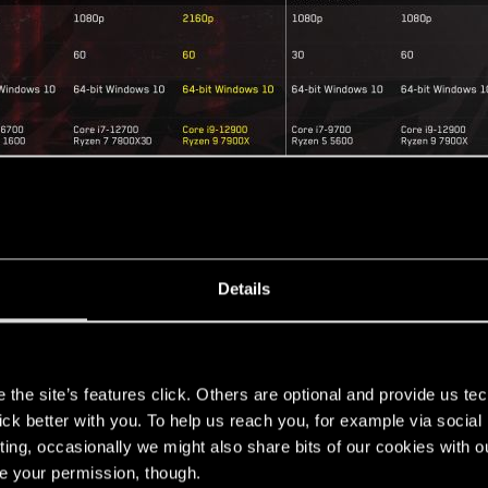
Details
s
the site’s features click. Others are optional and provide us tec
ией о системных требованиях Cyberpunk 2077 с трасс
lick better with you. To help us reach you, for example via socia
ting, occasionally we might also share bits of our cookies with o
re your permission, though.
сировки лучей.