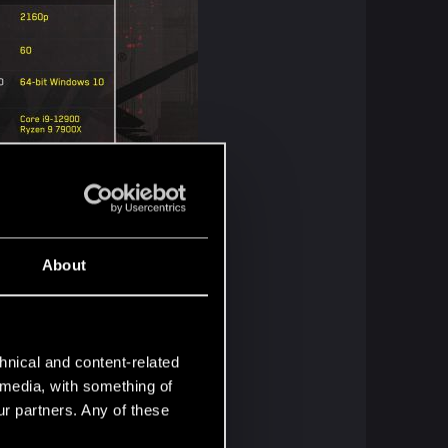
About
hnical and content-related
ировкой лучей и без нее.
l media, with something of
ur partners. Any of these