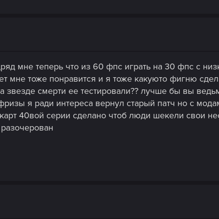
ряд мне теперь что из 60 фпс играть на 30 фпс с низ
ет мне тоже понравится и я тоже какуюто фигню сдел
на звезде смерти ее тестировали?? лучше бы вы ведьм
фризы я ради интереса вернул старый патч но с модам
арт 40вой серии сделано чтоб люди шекели свои не
е разочерован