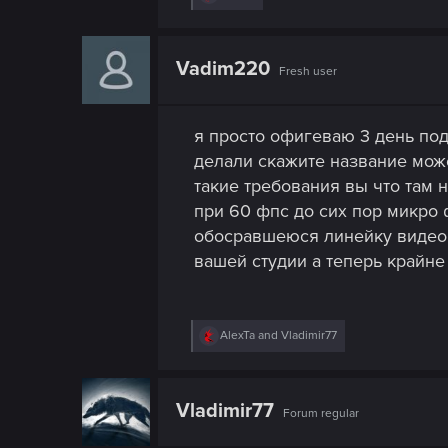
e
a
c
t
Vadim220
Fresh user
i
o
n
s
я просто офигеваю 3 день под
:
делали скажите название мож
такие требования вы что там 
при 60 фпс до сих пор микро 
обосравшеюся линейку видеок
вашей студии а теперь крайн
R
AlexTa
and
Vladimir77
e
a
c
t
Vladimir77
Forum regular
i
o
n