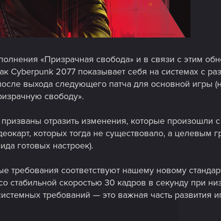
олнения «Призрачная свобода» и в связи с этим об
ак Cyberpunk 2077 показывает себя на системах с р
после выхода следующего патча для основной игры (н
ризрачную свободу».
призваны отразить изменения, которые произошли с
еокарт, которых тогда не существовало, а целевым
вида готовых настроек).
е требования соответствуют нашему новому стандарт
со стабильной скоростью 30 кадров в секунду при ни
истемных требований — это важная часть развития и