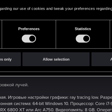
 regarding our use of cookies and tweak your preferences regarding
ки графики: низкое. Разрешение: 1080p. Примерная ч
Windows 10. Процессор: Core i7-6700 или Ryzen 5 160
c A380. Видеопамять: 6 GB. Оперативная память: 12GB
Preferences
Statistics
тройки графики: высокое. Разрешение: 1080p. Приме
Windows 10. Процессор: Core i7-12700 или Ryzen 7 78
или Arc A770. Видеопамять: 8 GB. Оперативная память
афики: впечатляющее. Разрешение: 2160p. Примерная 
es only
Allow selection
A
 Windows 10. Процессор: Core i9-12900 или Ryzen 9 79
ять: 12 GB. Оперативная память: 20 GB. Накопитель:
ровкой лучей.
ая. Игровые настройки графики: ray tracing low. Раз
онная система: 64-bit Windows 10. Процессор: Core i7
RX 6800 XT или Arc A750. Видеопамять: 8 GB. Операти