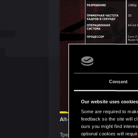
Consent
Our website uses cookie
Some are required to make 
Alt-текст:
Таблица и информац
feedback so the site will c
ours you might find interes
optional cookies will requi
Требования для игры без трас