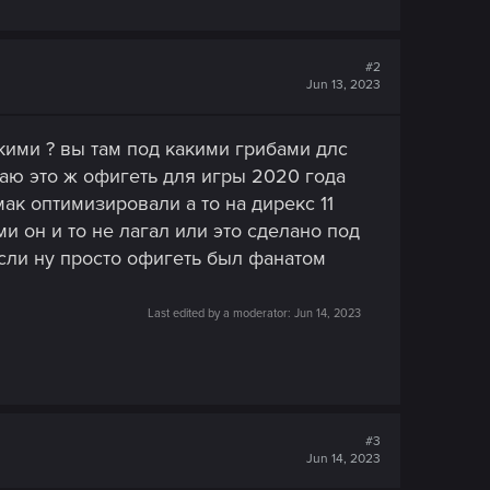
#2
Jun 13, 2023
кими ? вы там под какими грибами длс
аю это ж офигеть для игры 2020 года
ак оптимизировали а то на дирекс 11
и он и то не лагал или это сделано под
сли ну просто офигеть был фанатом
Last edited by a moderator:
Jun 14, 2023
#3
Jun 14, 2023