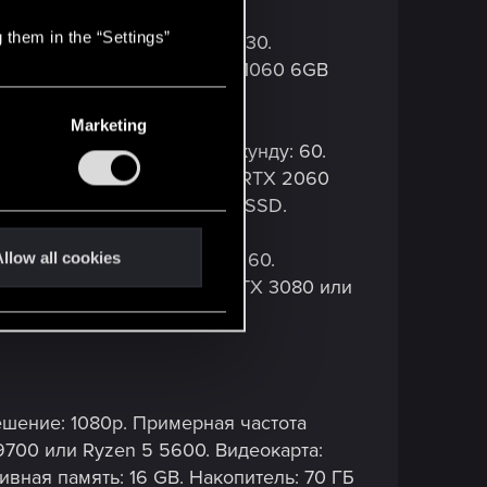
 them in the “Settings”
астота кадров в секунду: 30.
0. Видеокарта: Geforce GTX 1060 6GB
. Накопитель: 70 ГБ SSD.
Marketing
рная частота кадров в секунду: 60.
00X3D. Видеокарта: Geforce RTX 2060
: 16 GB. Накопитель: 70 ГБ SSD.
частота кадров в секунду: 60.
llow all cookies
00X. Видеокарта: Geforce RTX 3080 или
 70 ГБ NVME.
решение: 1080p. Примерная частота
-9700 или Ryzen 5 5600. Видеокарта:
вная память: 16 GB. Накопитель: 70 ГБ