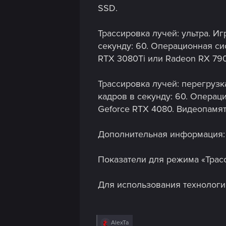
n
SSD.
Трассировка лучей: ультра. Иг
секунду: 60. Операционная сис
RTX 3080Ti или Radeon RX 790
Трассировка лучей: перегрузка
кадров в секунду: 60. Операци
Geforce RTX 4080. Видеопамят
Дополнительная информация:
Показатели для режима «Трас
Для использования технологи
R
AlexTa