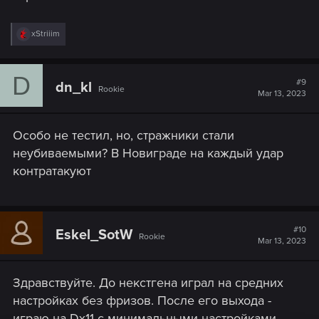
R
xStriiim
e
a
c
D
t
#9
dn_kl
Rookie
i
Mar 13, 2023
o
n
s
Особо не тестил, но, стражники стали
:
неубиваемыми? В Новиграде на каждый удар
контратакуют
#10
Eskel_SotW
Rookie
Mar 13, 2023
Здравствуйте. До некстгена играл на средних
настройках без фризов. После его выхода -
играю на Dx11 с минимальными настройками.