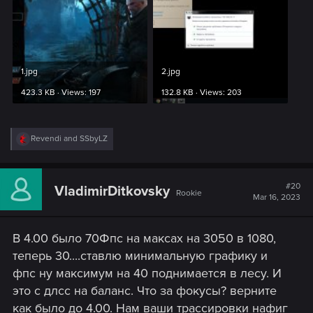
1.jpg
2.jpg
423.3 KB · Views: 197
132.8 KB · Views: 203
R
Revendi
and
SSbyLZ
e
a
c
t
#20
VladimirDitkovsky
Rookie
i
Mar 16, 2023
o
n
s
В 4.00 было 70Фпс на максах на 3050 в 1080,
:
теперь 30....ставлю минимальную графику и
фпс ну максимум на 40 поднимается в лесу. И
это с длсс на баланс. Что за фокусы? верните
как было до 4.00. Нам ваши трассировки нафиг