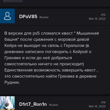
e
a
c
t
#13
DPaV85
Rookie
i
Mar 14, 2023
o
n
s
В версии для ps5 сломался квест " Мышинная
:
башня" после сражения с моровой девой
Кейра не выходит на связь с Геральтом (в
дневнике написано поговорить с Кейрой о
Грахаме и если до неё добраться
самостоятельно ничего не происходит)
Единственная возможность завершить квест ,
это самостоятельно найти Грахама в деревне
Рудник.
#14
D1rt7_Ron1n
Rookie
Mar 14, 2023