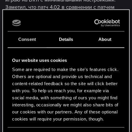
Заметил, что патч 4.02 в сравнении с патчем
4.01 греет мою видеокарту на 5 градусов
меньше, что, разумеется, меня обрадовало. Но
хочу отметить, что практически невозможно
находиться в локации - Коломница, т.к.
Consent
Details
About
движение персонажа по буквально всей ее
территории (кроме башни) происходит в очень
сильных тормозах, не говоря уже о боях с
Our website uses cookies
местными трупоедами, которые превращаются
Some are required to make the site’s features click.
в слайд-шоу. "Провисания", мешающие
Others are optional and provide us technical and
игровому процессу, также встречаются в
content-related feedback so the site will click better
нескольких локациях Велена, но не столь
with you. To help us reach you, for example via
сильные, как на территории Коломницы. Даже
social media, with something of ours you might find
нахождение в Новиграде не создает такого
interesting, occasionally we might also share bits of
дискомфорта. Также по-прежнему присутствует
our cookies with our partners. Any of these optional
проблема с долгой "подгрузкой" текстур лица
cookies will require your permission, though.
и одежды некоторых персонажей. Очень