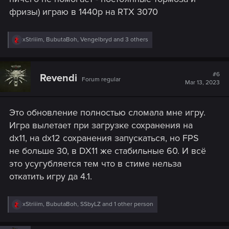
фризы) играю в 1440p на RTX 3070
R
xStriiim
,
BubutaBoh
,
Vengelbryd
and 3 others
e
a
c
t
#6
Revendi
Forum regular
i
Mar 13, 2023
o
n
s
Это обновление полностью сломала мне игру.
:
Игра вылетает при загрузке сохранения на
dx11, на dx12 сохранения запускаться, но FPS
не больше 30, в DX11 же стабильные 60. И всё
это усугубляется тем что в стиме нельза
откатить игру да 4.1.
R
xStriiim
,
BubutaBoh
,
SSbyLZ
and 1 other person
e
a
c