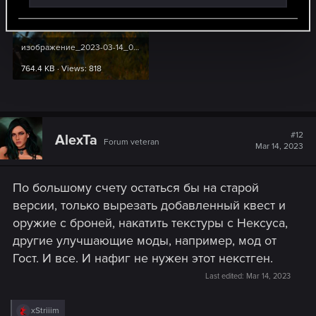
изображение_2023-03-14_084211631.png
764.4 KB · Views: 818
#12
AlexTa
Forum veteran
Mar 14, 2023
По большому счету остаться бы на старой
версии, только вырезать добавленный квест и
оружие с броней, накатить текстуры с Нексуса,
другие улучшающие моды, например, мод от
Гост. И все. И нафиг не нужен этот некстген.
Last edited:
Mar 14, 2023
R
xStriiim