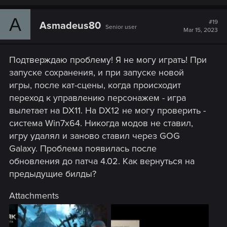
a
c
A
t
#19
Asmadeus80
Senior user
i
Mar 15, 2023
o
n
s
Подтверждаю проблему! Я не могу играть! При
:
запуске сохранения, и при запуске новой
игры, после кат-сцены, когда происходит
переход к управлению персонажем - игра
вылетает на DX11. На DX12 не могу проверить -
система Win7x64. Никогда модов не ставил,
игру удалял и заново ставил через GOG
Galaxy. Проблема появилась после
обновления до патча 4.02. Как вернуться на
предыдущие билды?
Attachments