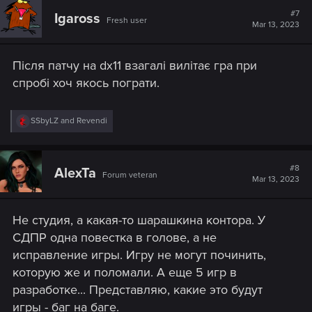
t
#7
Igaross
Fresh user
i
Mar 13, 2023
o
n
s
Після патчу на dx11 взагалі вилітає гра при
:
спробі хоч якось пограти.
R
SSbyLZ
and
Revendi
e
a
c
t
#8
AlexTa
Forum veteran
i
Mar 13, 2023
o
n
s
Не студия, а какая-то шарашкина контора. У
:
СДПР одна повестка в голове, а не
исправление игры. Игру не могут починить,
которую же и поломали. А еще 5 игр в
разработке... Представляю, какие это будут
игры - баг на баге.