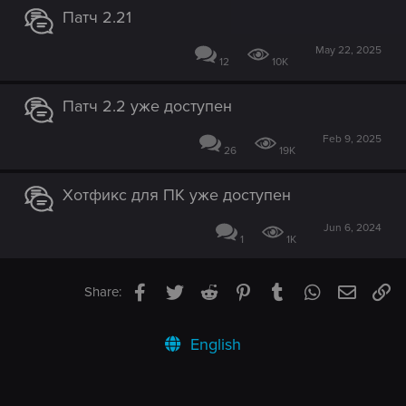
Патч 2.21
May 22, 2025
12
10K
Патч 2.2 уже доступен
Feb 9, 2025
26
19K
Хотфикс для ПК уже доступен
Jun 6, 2024
1
1K
Facebook
Twitter
Reddit
Pinterest
Tumblr
WhatsApp
Email
Li
Share:
English