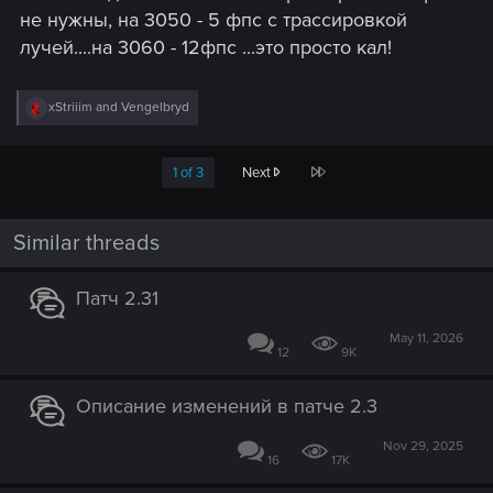
не нужны, на 3050 - 5 фпс с трассировкой
лучей....на 3060 - 12фпс ...это просто кал!
R
xStriiim
and
Vengelbryd
e
a
c
Last
1 of 3
Next
t
i
o
n
Similar threads
s
:
Патч 2.31
May 11, 2026
12
9K
Описание изменений в патче 2.3
Nov 29, 2025
16
17K