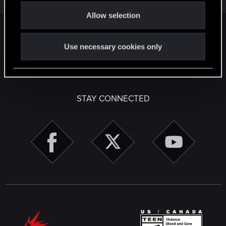
1
1K
o
Allow selection
n
Facebook
Twitter
Reddit
Pinterest
Tumblr
WhatsApp
Email
Li
Share:
Use necessary cookies only
English
STAY CONNECTED