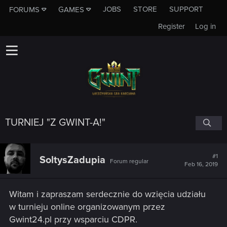
JOBS
STORE
SUPPORT
FORUMS
GAMES
Register
Log in
TURNIEJ "Z GWINT-A!"
#1
SoltysZadupia
Forum regular
Feb 16, 2019
Witam i zapraszam serdecznie do wzięcia udziału
w turnieju online organizowanym przez
Gwint24.pl przy wsparciu CDPR.