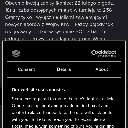
Obecnie trwają zapisy (koniec: 22 lutego o godz.
18) a liczba dostępnych miejsc w turnieju to 256.
Gramy tylko i wyłącznie taliami zawierającymi
nowych liderów z Wojny Krwi - każdy pojedynek
rozgrywany będzie w systemie BO5 z banem
jednej talii. Do wygrania fajne nagrody. Więcej
szczegółow
tutaj
.
Pozdrawiam.
Consent
Details
About
R
AndrewXRW
e
a
c
Our website uses cookies
t
#2
Lexor
Forum veteran
i
Some are required to make the site’s features click.
Feb 16, 2019
o
Others are optional and provide us technical and
n
s
content-related feedback so the site will click better
Gram od premiery HC i (chyba podobnie jak inni
:
with you. To help us reach you, for example via
co wtedy zaczynali) mam jeszcze za mało kart by
social media, with something of ours you might find