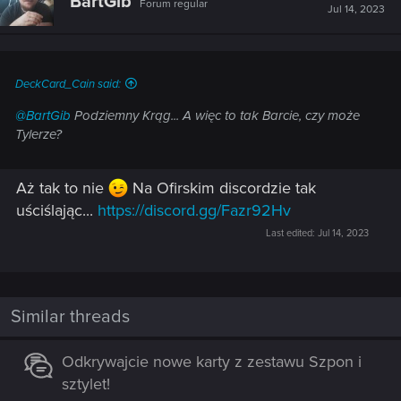
BartGib
Forum regular
Jul 14, 2023
DeckCard_Cain said:
@BartGib
Podziemny Krąg... A więc to tak Barcie, czy może
Tylerze?
Aż tak to nie
Na Ofirskim discordzie tak
uściślając...
https://discord.gg/Fazr92Hv
Last edited:
Jul 14, 2023
Similar threads
Odkrywajcie nowe karty z zestawu Szpon i
sztylet!