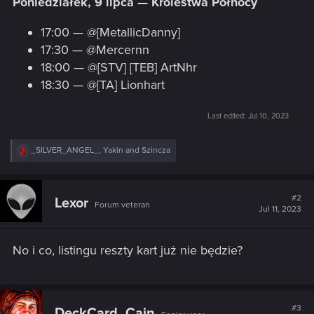
Poniedziałek, 9 lipca — Królestwa Północy
17:00 — @[MetallicDanny]
17:30 — @Mercernn
18:00 — @[STV] [TEB] ArtNhr
18:30 — @[TA] Lionhart
Last edited:
Jul 10, 2023
R
_SILVER_ANGEL_
,
Yakin
and
Szincza
e
a
c
t
#2
Lexor
Forum veteran
i
Jul 11, 2023
o
n
s
No i co, listingu reszty kart już nie będzie?
:
#3
DeckCard_Cain