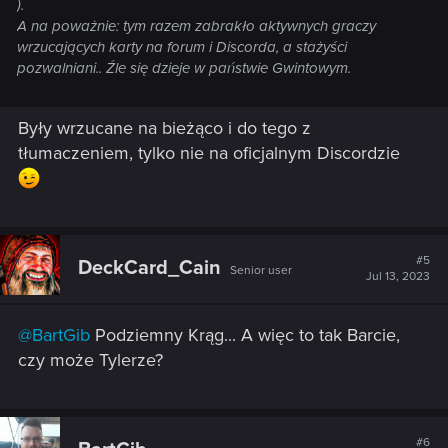
).
A na poważnie: tym razem zabrakło aktywnych graczy
wrzucających karty na forum i Discorda, a stażyści
pozwalniani.. Źle się dzieje w państwie Gwintowym.
Były wrzucane na bieżąco i do tego z
tłumaczeniem, tylko nie na oficjalnym Discordzie
#5
DeckCard_Cain
Senior user
Jul 13, 2023
@BartGib
Podziemny Krąg... A więc to tak Barcie,
czy może Tylerze?
#6