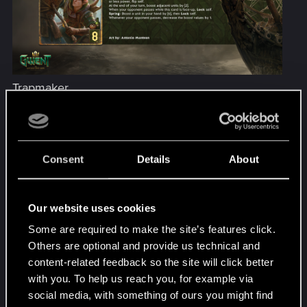
Trapmaker
Consent
Details
About
Our website uses cookies
Some are required to make the site’s features click.
Others are optional and provide us technical and
Poniedziałek, 3 lipca
— Potwory i Scoia'tael
content-related feedback so the site will click better
with you. To help us reach you, for example via
17:00
— moshcraft
:
twitch.tv/moshcraft
social media, with something of ours you might find