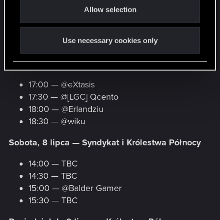
17:00 — @shinmiri
Allow selection
n
17:30 — @Gandalf0271
18:00 — @[TN] Ashphilo
Use necessary cookies only
18:30 — @Kafu
Piątek, 7 lipca — Syndykat
17:00 — @eXtasis
17:30 — @[LGC] Qcento
18:00 — @Erlandziu
18:30 — @wiku
Sobota, 8 lipca — Syndykat i Królestwa Północy
14:00 — TBC
14:30 — TBC
15:00 — @Balder Gamer
15:30 — TBC