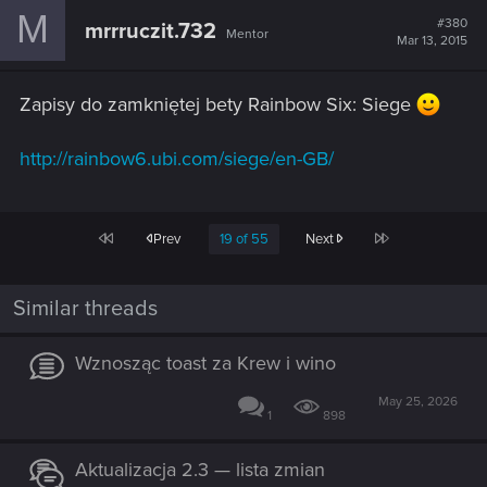
M
#380
mrrruczit.732
Mentor
Mar 13, 2015
Zapisy do zamkniętej bety Rainbow Six: Siege
http://rainbow6.ubi.com/siege/en-GB/
First
Last
Prev
19 of 55
Next
Similar threads
Wznosząc toast za Krew i wino
May 25, 2026
1
898
Aktualizacja 2.3 — lista zmian