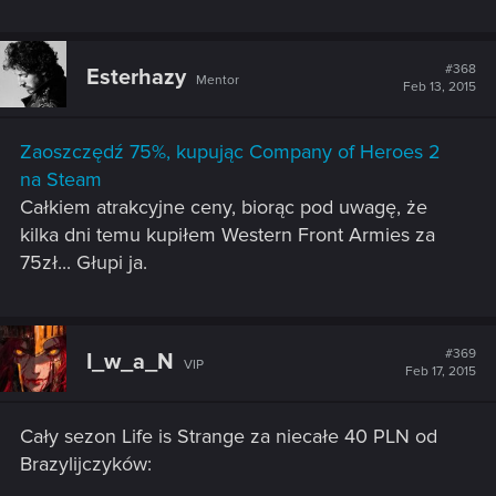
#368
Esterhazy
Mentor
Feb 13, 2015
Zaoszczędź 75%, kupując Company of Heroes 2
na Steam
Całkiem atrakcyjne ceny, biorąc pod uwagę, że
kilka dni temu kupiłem Western Front Armies za
75zł... Głupi ja.
#369
I_w_a_N
VIP
Feb 17, 2015
Cały sezon Life is Strange za niecałe 40 PLN od
Brazylijczyków: