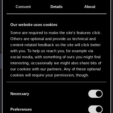
Deus Ex: Human Revolution - Director's Cut -
Consent
Details
About
pasuje do tych dwóch wyżej
15$
Our website uses cookies
Tomb Raider
Sleeping Dogs - drogo, chyba że zremasterowana,
Some are required to make the site’s features click.
to można jak ktoś nie grał
Others are optional and provide us technical and
content-related feedback so the site will click better
with you. To help us reach you, for example via
social media, with something of ours you might find
M
#371
mrrruczit.732
Mentor
interesting, occasionally we might also share bits of
Feb 18, 2015
our cookies with our partners. Any of these optional
cookies will require your permission, though.
[h=1]Giveaway: 100 wejściówek na IEM 2015 w
Katowicach[/h]
You’ll find all the details regarding our use of cookies
C
http://www.eurogamer.pl/articles/2015-02-17-
and tweak your preferences regarding them in the
Necessary
o
giveaway-100-wejsciowek-na-iem-2015-w-
“Settings” menu below.
n
katowicach
s
Preferences
e