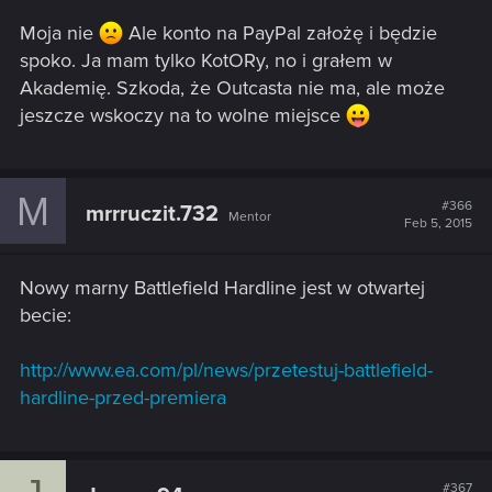
Moja nie
Ale konto na PayPal założę i będzie
spoko. Ja mam tylko KotORy, no i grałem w
Akademię. Szkoda, że Outcasta nie ma, ale może
jeszcze wskoczy na to wolne miejsce
M
#366
mrrruczit.732
Mentor
Feb 5, 2015
Nowy marny Battlefield Hardline jest w otwartej
becie:
http://www.ea.com/pl/news/przetestuj-battlefield-
hardline-przed-premiera
#367