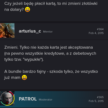
Czy jeżeli będę płacił kartą, to mi zmieni złotówki
:
na dolary?
#364
arturius_c
Mentor
Feb 4, 2015
Zmieni. Tylko nie każda karta jest akceptowana
(na pewno wszystkie kredytowe, a z debetowych
tylko tzw. "wypukłe").
A bundle bardzo fajny - szkoda tylko, że wszystko
już mam
#365
PATROL
Moderator
Feb 5, 2015