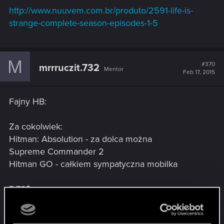
http://www.nuuvem.com.br/produto/2591-life-is-
strange-complete-season-episodes-1-5
M
#370
mrrruczit.732
Mentor
Feb 17, 2015
Fajny HB:
Za cokolwiek:
Hitman: Absolution - za dolca można
Supreme Commander 2
Hitman GO - całkiem sympatyczna mobilka
5,78$
Thief - meh
Murdered: Soul Suspect - słabe