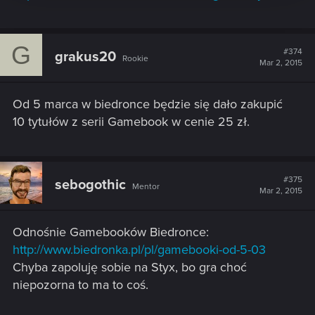
G
#374
grakus20
Rookie
Mar 2, 2015
Od 5 marca w biedronce będzie się dało zakupić
10 tytułów z serii Gamebook w cenie 25 zł.
#375
sebogothic
Mentor
Mar 2, 2015
Odnośnie Gamebooków Biedronce:
http://www.biedronka.pl/pl/gamebooki-od-5-03
Chyba zapoluję sobie na Styx, bo gra choć
niepozorna to ma to coś.