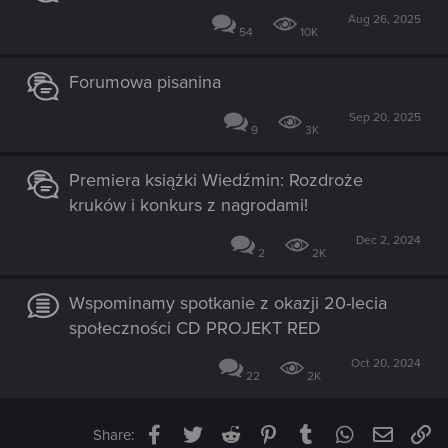
Aug 26, 2025
54
10K
Forumowa pisanina
Sep 20, 2025
9
3K
Premiera książki Wiedźmin: Rozdroże
kruków i konkurs z nagrodami!
Dec 2, 2024
2
2K
Wspominamy spotkanie z okazji 20-lecia
społeczności CD PROJEKT RED
Oct 20, 2024
22
2K
Facebook
Twitter
Reddit
Pinterest
Tumblr
WhatsApp
Email
Li
Share: