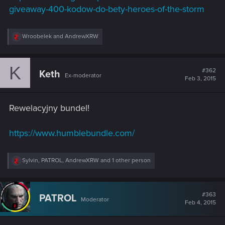
giveaway-400-kodow-do-bety-heroes-of-the-storm
R
Wroobelek
and
AndrewXRW
e
a
c
K
t
#362
Keth
Ex-moderator
i
Feb 3, 2015
o
n
s
Rewelacyjny bundel!
:
https://www.humblebundle.com/
R
Sylvin
,
PATROL
,
AndrewXRW
and 1 other person
e
a
c
t
#363
PATROL
Moderator
i
Feb 4, 2015
o
n
s