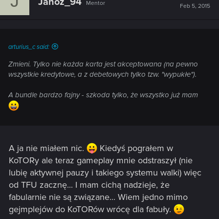
J
Janoz_94
Mentor
Feb 5, 2015
arturius_c said:
Zmieni. Tylko nie każda karta jest akceptowana (na pewno
wszystkie kredytowe, a z debetowych tylko tzw. "wypukłe").
A bundle bardzo fajny - szkoda tylko, że wszystko już mam
A ja nie miałem nic.
Kiedyś pograłem w
KoTORy ale teraz gameplay mnie odstraszył (nie
lubię aktywnej pauzy i takiego systemu walki) więc
od TFU zacznę... I mam cichą nadzieje, że
fabularnie nie są związane... Wiem jedno mimo
gejmplejów do KoTORów wrócę dla fabuły.