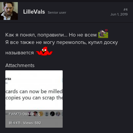
#4
LilleVals
Senior user
Jun 1, 2019
Как я понял, поправили... Но не всем
Я все также не могу перемолоть, купил доску
называется
Attachments
FWM73rOV44M.jpg
81.9 KB · Views: 592