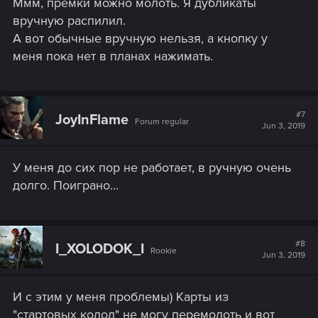
Ммм, премки можно молоть. Я дубликаты
вручную распилил.
А вот обычные вручную нельзя, а кнопку у
меня пока нет в планах нажимать.
#7
JoyInFlame
Forum regular
Jun 3, 2019
У меня до сих пор не работает, в ручную очень
долго. Поиграно...
#8
I_XOLODOK_I
Rookie
Jun 3, 2019
И с этим у меня проблемы) Карты из
"стартовых колод" не могу перемолоть и вот