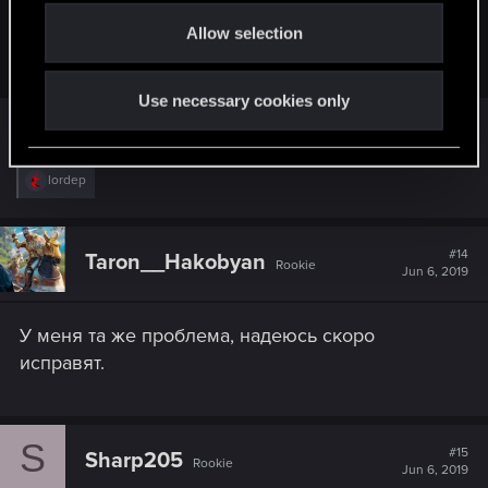
o
Подскажите что делать? Перезаходил, чинил, проверял
Allow selection
n
сеть.
Use necessary cookies only
Ждать, когда починят.
R
lordep
e
a
c
t
#14
Taron__Hakobyan
Rookie
i
Jun 6, 2019
o
n
s
У меня та же проблема, надеюсь скоро
:
исправят.
S
#15
Sharp205
Rookie
Jun 6, 2019