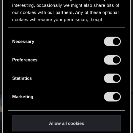
Подскажите что делать? Перезаходил, чинил,
interesting, occasionally we might also share bits of
проверял сеть.
our cookies with our partners. Any of these optional
cookies will require your permission, though.
You’ll find all the details regarding our use of cookies
C
and tweak your preferences regarding them in the
Necessary
o
“Settings” menu below.
n
s
Preferences
e
n
t
Statistics
S
e
Marketing
l
#13
Tujh95_MU
Senior user
e
Jun 6, 2019
c
t
Allow all cookies
i
Gerga4 said: