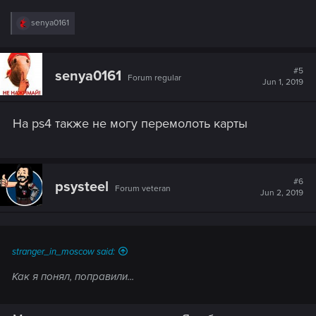
R
senya0161
e
a
c
t
#5
senya0161
Forum regular
i
Jun 1, 2019
o
n
s
На ps4 также не могу перемолоть карты
:
#6
psysteel
Forum veteran
Jun 2, 2019
stranger_in_moscow said:
Как я понял, поправили...