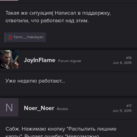
Такая же ситуация( Написал в поддержку,
ответили, что работают над этим.
R
Taron__Hakobyan
e
a
c
t
#16
JoyInFlame
Forum regular
i
Jun 6, 2019
o
n
s
Уже неделю работают...
:
N
#17
Noer_Noer
Rookie
Jun 11, 2019
Сабж. Нажимаю кнопку "Распылить лишние
карты". Выдает ошибку "Невозможно