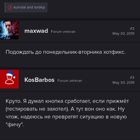
R
kuindai
and
lordep
e
a
c
t
#2
maxwad
Forum veteran
i
May 30, 2019
o
n
s
Подождать до понедельник-вторника хотфикс.
:
#3
KosBarbos
Forum veteran
May 30, 2019
Круто. Я думал кнопка сработает, если прижмёт
(тестировать не захотел). А тут вон оно как. Ну
чтож, надеюсь не превратят ситуацию в новую
"фичу".