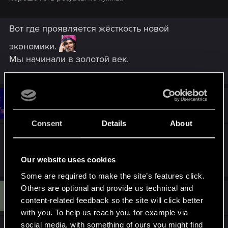
Вот где проявляется жёсткость новой
экономики.
Мы начинали в золотой век.
#11
kuindai
Forum regular
Jun 5, 2019
Consent
Details
About
до сих пор не работает, не то чтобы очень
надо, но неприятно
Our website uses cookies
Some are required to make the site’s features click.
Others are optional and provide us technical and
G
#12
Gerga4
Forum regular
content-related feedback so the site will click better
Jun 6, 2019
with you. To help us reach you, for example via
social media, with something of ours you might find