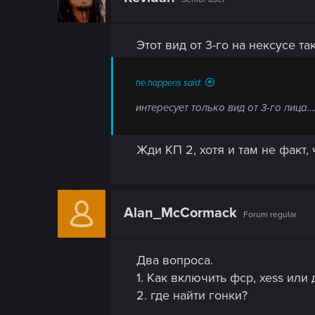
Этот вид от 3-го на нексусе та
he.happens said:
интересует только вид от 3-го лица...........
Жди КП 2, хотя и там не факт, 
Alan_McCormack
Forum regular
Два вопроса.
1. Как включить фср, xess или 
2. где найти гонки?