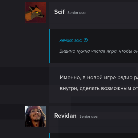
c
t
Scif
Senior user
i
o
n
s
:
Revidan said:
Видимо нужна чистая игра, чтобы он
Именно, в новой игре радио р
внутри, сделать возможным от
Revidan
Senior user