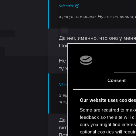
Scif said:
и дверь починили. Ну как починили,
Да нет, именно, что она у ме
Помогает только F5 - F9, т.к.
Не понимаю что там у них за 
ту же входную.
Consent
N1neTa1ls said:
а еще радио в тачке испортили, нел
Our website uses cookie
продолжает играть
Some are required to make 
feedback so the site will c
Да это привыкнуть за несколь
ours you might find interes
включить.
optional cookies will requi
Вот бы еще станцию из чисто к