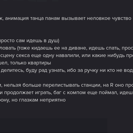
ек, анимация танца панам вызывает неловкое чувство к
просто сам идешь в душ)
ловать (тоже кидаешь ее на диване, идешь спать, про
м сцену секса еще одну навалили, или какие нибудь пр
ел, только квартиры
делитесь, буду рад узнать, ибо за ручку ни кто не во
и, нельзя больше перелистывать станции, на R оно пр
 и продолжает играть, баг с компом еще поймал, идеш
рону, но глазкам неприятно