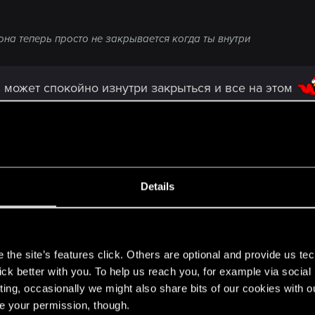
 она теперь просто не закрывается когда ты внутри
ня может спокойно изнутри закрыться и все на этом
 дверь автоматом становится открытой (правда потом ее
проблема с этой дверью приключилась и почему ее ба
Details
ьзя больше перелистывать станции, на R оно просто выключается
s
the site’s features click. Others are optional and provide us tec
lick better with you. To help us reach you, for example via socia
ко минут можно. В любом случае так лучше, что ради
ting, occasionally we might also share bits of our cookies with o
re your permission, though.
иберпанковских тем завезли, а то порой так прокнет,