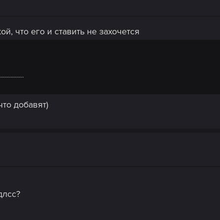
кой, что его и ставить не захочется
.........
что добавят)
длсс?