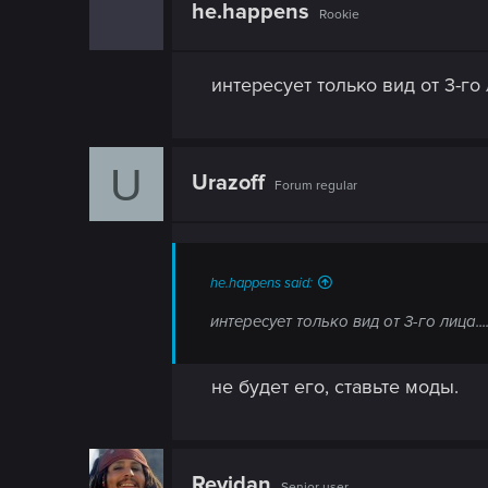
n
he.happens
Rookie
интересует только вид от 3-го лица..
U
Urazoff
Forum regular
he.happens said:
интересует только вид от 3-го лица...........
не будет его, ставьте моды.
Revidan
Senior user