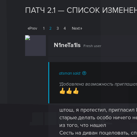
ПАТЧ 2.1 — СПИСОК ИЗМЕНЕ
Prev
1
2
3
4
Next
N1neTa1ls
Fresh user
atsman said:
"Добавлена возможность приглашать 
штош, я протестил, пригласил
старые.делать особо ничего н
из того, что нашел
Сесть на диван поцеловать, сп