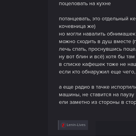
поцеловать на кухне
потанцевать, это отдельный к
кочевница же)
но могли навалить обнимашек
можно сходить в душ вместе (
лечь спать, проснувшись поце
ну вот блин и всё) хотя бы та
в списке кафешек тоже не наш
если кто обнаружил еще чего, 
а еще радио в тачке испортил
машины, не ставится на паузу
ели заметно из стороны в сто
R
Lenin-Lives
e
a