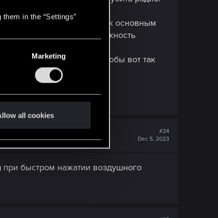
 them in the “Settings”
о в списке изменений прям к основным
т машины и добавили возможность
2.02. Все, вся работа.
Marketing
е изменение слабовато, чтобы вот так
llow all cookies
#24
Dec 5, 2023
.) при быстром нажатии воздушного