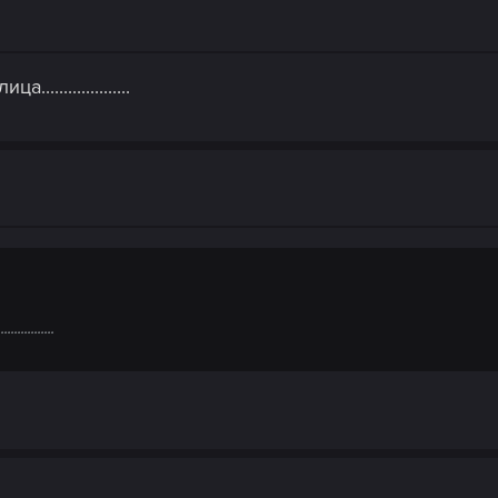
..................
.........