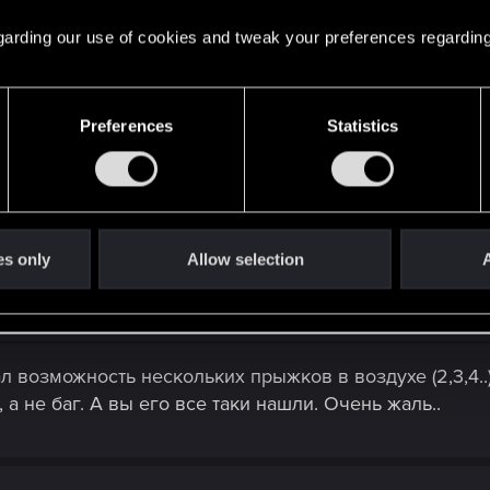
 regarding our use of cookies and tweak your preferences regarding
 плане технического исполнения нововведение, а ег
по счету. А по факту лишь отвязали проигрыватель о
перетасовали немножко порядок станций относительно 
Preferences
Statistics
можность сформировать плейлист. А так именно данно
es only
Allow selection
A
л возможность нескольких прыжков в воздухе (2,3,4.
 а не баг. А вы его все таки нашли. Очень жаль..