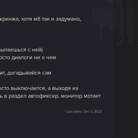
ринжа, хотя мб так и задумано,
сыпаешься с ней)
осто диалоги ни о чем
дит, догадывайся сам
осто выключается, а выходя из
ь в раздел автофиксер, монитор мотает
Last edited:
Dec 5, 2023