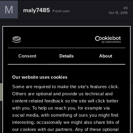
M
#3
maly7485
Fresh user
Oct 15, 2015
automatycznie mi sie przypisala mialem
sciagnietego goga bo mam wiedzmina 3 wpisalem
klucz i zaktualizowalem
Consent
Details
About
wersja 1.2.3 i niby nie ma nowszej wedlug gog'a
Last edited:
Oct 15, 2015
Our website uses cookies
Some are required to make the site’s features click.
A
#4
AndrewXRW
Others are optional and provide us technical and
Mentor
Oct 16, 2015
content-related feedback so the site will click better
with you. To help us reach you, for example via
social media, with something of ours you might find
maly7485 said:
interesting, occasionally we might also share bits of
our cookies with our partners. Any of these optional
automatycznie mi sie przypisala mialem sciagnietego goga