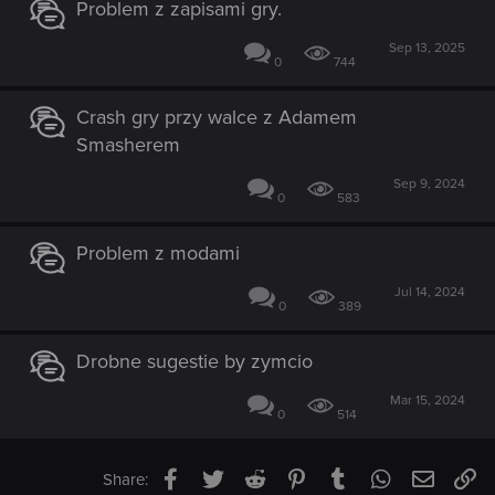
Problem z zapisami gry.
Sep 13, 2025
0
744
Crash gry przy walce z Adamem
Smasherem
Sep 9, 2024
0
583
Problem z modami
Jul 14, 2024
0
389
Drobne sugestie by zymcio
Mar 15, 2024
0
514
Facebook
Twitter
Reddit
Pinterest
Tumblr
WhatsApp
Email
Li
Share: