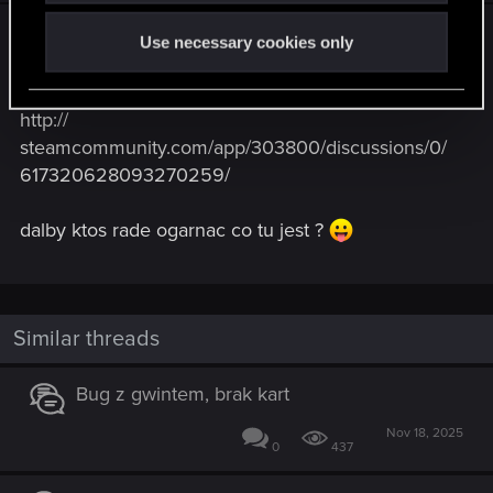
znalazlem cos takiego ale moj angielski jest za
Use necessary cookies only
slaby
http://
steamcommunity.com/app/303800/discussions/0/
617320628093270259/
dalby ktos rade ogarnac co tu jest ?
Similar threads
Bug z gwintem, brak kart
Nov 18, 2025
0
437