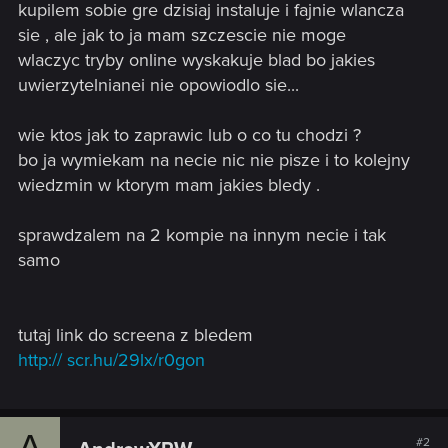
kupilem sobie gre dzisiaj instaluje i fajnie wlancza
sie , ale jak to ja mam szczescie nie moge
wlaczyc tryby online wyskakuje blad bo jakies
uwierzytelnianei nie opowiodlo sie...
wie ktos jak to zaprawic lub o co tu chodzi ?
bo ja wymiekam na necie nic nie pisze i to kolejny
wiedzmin w ktorym mam jakies bledy .
sprawdzalem na 2 kompie na innym necie i tak
samo
tutaj link do screena z bledem
http:// scr.hu/29lx/r0gon
A
#2