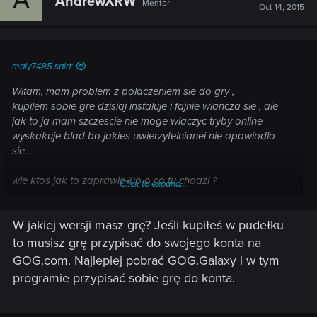
AndrewXRW
Mentor
Oct 14, 2015
maly7485 said:
Witam, mam problem z polaczeniem sie do gry ,
kupilem sobie gre dzisiaj instaluje i fajnie wlancza sie , ale
jak to ja mam szczescie nie moge wlaczyc tryby online
wyskakuje blad bo jakies uwierzytelnianei nie opowiodlo
sie...
wie ktos jak to zaprawic lub o co tu chodzi ?
Click to expand...
bo ja wymiekam na necie nic nie pisze i to kolejny wiedzmin
w ktorym mam jakies bledy .
W jakiej wersji masz grę? Jeśli kupiłeś w pudełku
sprawdzalem na 2 kompie na innym necie i tak samo
to musisz grę przypisać do swojego konta na
GOG.com. Najlepiej pobrać GOG.Galaxy i w tym
programie przypisać sobie grę do konta.
tutaj link do screena z bledem
http:// scr.hu/29lx/r0gon