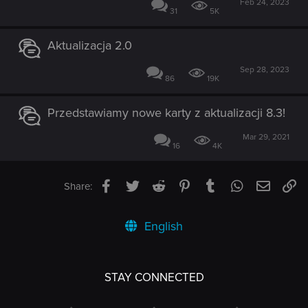
Feb 24, 2023
31
5K
Aktualizacja 2.0
Sep 28, 2023
86
19K
Przedstawiamy nowe karty z aktualizacji 8.3!
Mar 29, 2021
16
4K
Facebook
Twitter
Reddit
Pinterest
Tumblr
WhatsApp
Email
Li
Share:
English
STAY CONNECTED