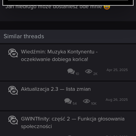
Jan niedługo może dostaniesz ode mnie
Similar threads
Wiedźmin: Muzyka Kontynentu -
oczekiwanie dobiega końca!
Apr 25, 2025
10
2K
Aktualizacja 2.3 — lista zmian
Aug 26, 2025
54
10K
GWINTfinity: część 2 — Funkcja głosowania
społeczności