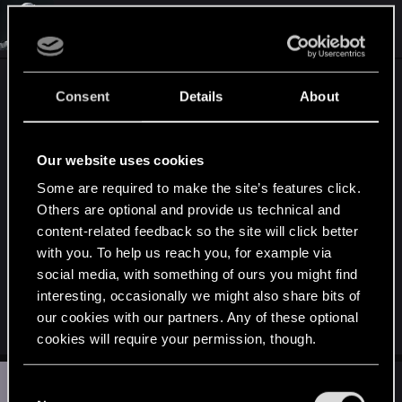
#4
Solace97
Forum regular
Jan 24, 2016
@kamilbilbo
nie zawiedziesz się na pewno na
Consent
Details
About
ścieżce Iorwetha
, sam właśnie skończyłem z
nim grę, a tu proszę mój zapis z I aktu:
https://drive.google.com/file/d/0B0F-
Our website uses cookies
CwmfQQ_KQWs2MjVLYm5EblE/view?usp=sharing
Some are required to make the site’s features click.
Others are optional and provide us technical and
Gram na poziomie mrocznym (jak ktoś liczy na
content-related feedback so the site will click better
prawdziwą zabawę to nie ma innego właściwego
with you. To help us reach you, for example via
trybu). Skompletowałem rynsztunek
social media, with something of ours you might find
Świętokradzcy (jest to jeden z powodów
interesting, occasionally we might also share bits of
spłukania z orenów
), poziom postaci 13.
our cookies with our partners. Any of these optional
cookies will require your permission, though.
K
You’ll find all the details regarding our use of cookies
#5
C
kamilbilbo
Rookie
Jan 24, 2016