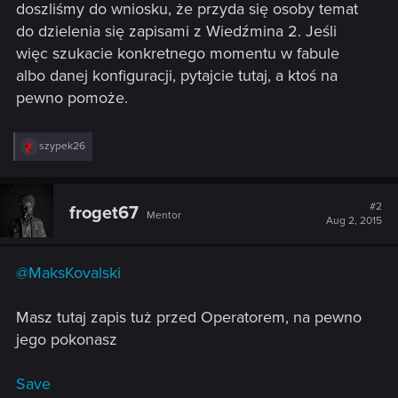
doszliśmy do wniosku, że przyda się osoby temat
do dzielenia się zapisami z Wiedźmina 2. Jeśli
więc szukacie konkretnego momentu w fabule
albo danej konfiguracji, pytajcie tutaj, a ktoś na
pewno pomoże.
R
szypek26
e
a
c
t
#2
froget67
Mentor
i
Aug 2, 2015
o
n
s
@MaksKovalski
:
Masz tutaj zapis tuż przed Operatorem, na pewno
jego pokonasz
Save