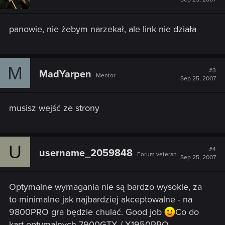
panowie, nie żebym narzekał, ale link nie działa
M
#3
MadYarpen
Mentor
Sep 25, 2007
musisz wejść ze strony
U
#4
username_2059848
Forum veteran
Sep 25, 2007
Optymalne wymagania nie są bardzo wysokie, za
to minimalne jak najbardziej akceptowalne - na
9800PRO gra będzie chulać. Good job
Co do
kart optymalnych 7900GTX / X1950PRO -