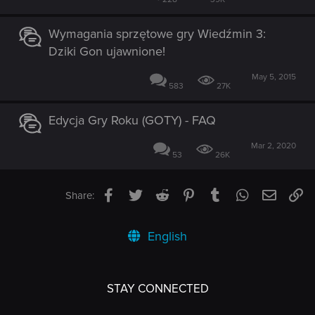
Wymagania sprzętowe gry Wiedźmin 3:
Dziki Gon ujawnione!
May 5, 2015
583
27K
Edycja Gry Roku (GOTY) - FAQ
Mar 2, 2020
53
26K
Facebook
Twitter
Reddit
Pinterest
Tumblr
WhatsApp
Email
Li
Share:
English
STAY CONNECTED