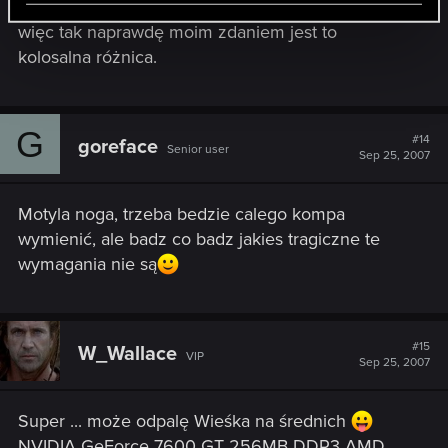
wtedy było do średnich, a tu jest do minimalnych,
więc tak naprawdę moim zdaniem jest to
kolosalna różnica.
G
#14
goreface
Senior user
Sep 25, 2007
Motyla noga, trzeba bedzie calego kompa
wymienić, ale badz co badz jakies tragiczne te
wymagania nie są
#15
W_Wallace
VIP
Sep 25, 2007
Super ... może odpalę Wieśka na średnich
NVIDIA GeForce 7600 GT 256MB DDR3 AMD