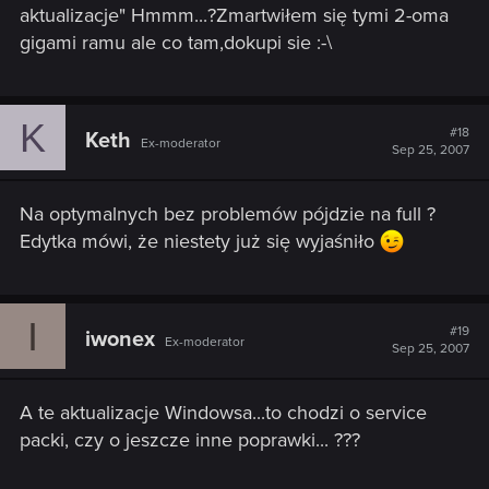
aktualizacje" Hmmm...?Zmartwiłem się tymi 2-oma
gigami ramu ale co tam,dokupi sie :-\
K
#18
Keth
Ex-moderator
Sep 25, 2007
Na optymalnych bez problemów pójdzie na full ?
Edytka mówi, że niestety już się wyjaśniło
I
#19
iwonex
Ex-moderator
Sep 25, 2007
A te aktualizacje Windowsa...to chodzi o service
packi, czy o jeszcze inne poprawki... ???