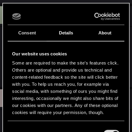
E
#12
edgar_666
Senior user
Sep 25, 2007
Consent
Details
About
Jeden plus - znam wymagania wiedźmina!Jeden
minus - nie mam takiego dobrego kompa xDAle
obiektywnie patrząc - wymagania według mnie
Our website uses cookies
naprawdę są niskie jak na to, co widzieliśmy na
Some are required to make the site’s features click.
gameplayu. Ja będę musiał mocno zainwestować
Others are optional and provide us technical and
w sprzęt, ale już wiem, że warto
content-related feedback so the site will click better
with you. To help us reach you, for example via
social media, with something of ours you might find
S
#13
szop_pracz
interesting, occasionally we might also share bits of
Forum veteran
Sep 25, 2007
our cookies with our partners. Any of these optional
cookies will require your permission, though.
26.06.2007 wymagania
ŚREDNIE
1. Pentium 4 2,8
GHz lub odpowiednik AMD2. 1 GB RAM3. nVidia
You’ll find all the details regarding our use of cookies
C