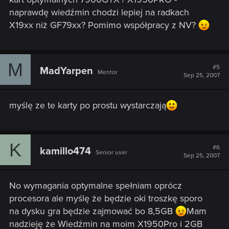
naprawdę wiedźmin chodzi lepiej na radkach
X19xx niż GF79xx? Pomimo współpracy z NV?
M
#5
MadYarpen
Mentor
Sep 25, 2007
myślę ze te karty po prostu wystarczają
K
#6
kamillo474
Senior user
Sep 25, 2007
No wymagania optymalne spełniam oprócz
procesora ale myślę że będzie oki troszkę sporo
na dysku gra będzie zajmować bo 8,5GB
Mam
nadzieję że Wiedźmin na moim X1950Pro i 2GB