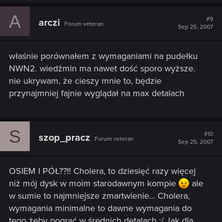
A
#9
arczi
Forum veteran
Sep 25, 2007
właśnie porównałem z wymaganiami na pudełku
NWN2. wiedźmin ma nawet dość sporo wyższe.
nie ukrywam, że cieszy mnie to, będzie
przynajmniej fajnie wyglądał na max detalach
S
#10
szop_pracz
Forum veteran
Sep 25, 2007
OSIEM I PÓŁ??!! Cholera, to dziesięć razy więcej
niż mój dysk w moim starodawnym kompie
ale
w sumie to najmniejsze zmartwienie... Cholera,
wymagania minimalne to dawne wymagania do
tego żeby pograć w średnich detalach :/ Jak dla