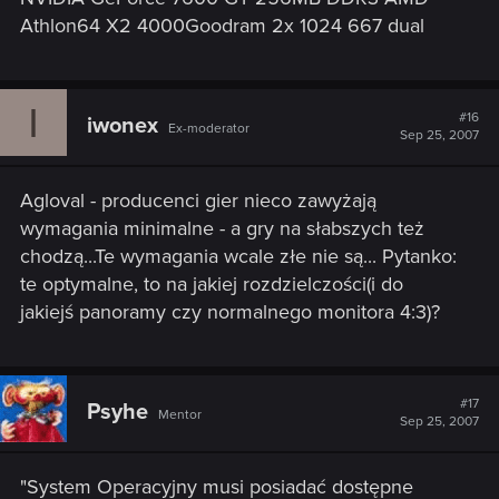
Athlon64 X2 4000Goodram 2x 1024 667 dual
I
#16
iwonex
Ex-moderator
Sep 25, 2007
Agloval - producenci gier nieco zawyżają
wymagania minimalne - a gry na słabszych też
chodzą...Te wymagania wcale złe nie są... Pytanko:
te optymalne, to na jakiej rozdzielczości(i do
jakiejś panoramy czy normalnego monitora 4:3)?
#17
Psyhe
Mentor
Sep 25, 2007
"System Operacyjny musi posiadać dostępne