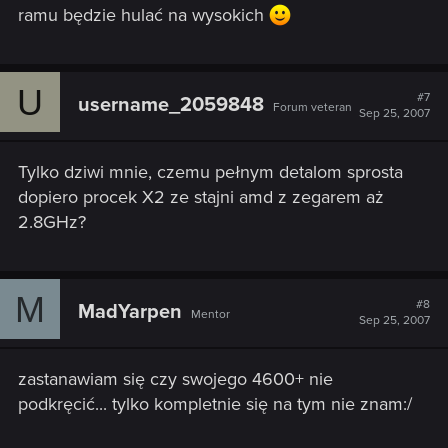
ramu będzie hulać na wysokich
U
#7
username_2059848
Forum veteran
Sep 25, 2007
Tylko dziwi mnie, czemu pełnym detalom sprosta
dopiero procek X2 ze stajni amd z zegarem aż
2.8GHz?
M
#8
MadYarpen
Mentor
Sep 25, 2007
zastanawiam się czy swojego 4600+ nie
podkręcić... tylko kompletnie się na tym nie znam:/