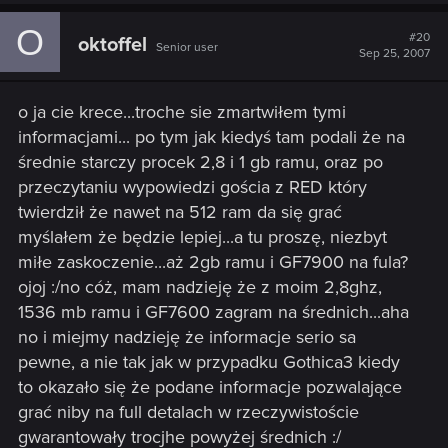
O
#20
oktoffel
Senior user
Sep 25, 2007
o ja cie krece...troche sie zmartwiłem tymi
informacjami... po tym jak kiedyś tam podali że na
średnie starczy procek 2,8 i 1 gb ramu, oraz po
przeczytaniu wypowiedzi gościa z RED który
twierdził że nawet na 512 ram da się grać
myślałem że będzie lepiej...a tu proszę, niezbyt
miłe zaskoczenie...aż 2gb ramu i GF7900 na fula?
ojoj :/no cóż, mam nadzieję że z moim 2,8ghz,
1536 mb ramu i GF7600 zagram na średnich...aha
no i miejmy nadzieję że informacje serio sa
pewne, a nie tak jak w przypadku Gothica3 kiedy
to okazało się że podane informacje pozwalające
grać niby na full detalach w rzeczywistoście
gwarantowały trocjhe powyżej średnich :/