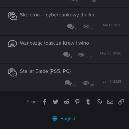
0
115
Skeleton – cyberpunkowy thriller.
Jun 17, 2026
4
1K
Wznosząc toast za Krew i wino
May 25, 2026
1
930
Stellar Blade (PS5, PC)
Jul 14, 2025
22
2K
Facebook
Twitter
Reddit
Pinterest
Tumblr
WhatsApp
Email
Li
Share:
English