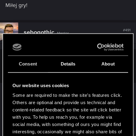
Miłej gry!
#491
sebogothic
Mentor
Apr 4, 2015
aquasplash said:
Consent
Details
About
a teraz ide grac w COD na najtrudniejszym poziomie
Our website uses cookies
Zdajesz sobie sprawę z tego, że ten najtrudniejszy
Some are required to make the site’s features click.
poziom to kilkanaście lat temu był normal? Ale
Others are optional and provide us technical and
pewnie wtedy ciebie na świecie nie było, więc
content-related feedback so the site will click better
wybaczam.
with you. To help us reach you, for example via
Jeszcze jedno: zlituj się i nie pisz tutaj więcej. A
social media, with something of ours you might find
jak już chcesz to się do tego przyłóż.
interesting, occasionally we might also share bits of