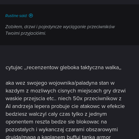
Rustine said:
Zabiłem, drzwi i pojedyncze wyciąganie przeciwników
Twoimi przyjaciółmi.
cytujac ,,recenzentow gleboka taktyczna walka,,
aka wez swojego wojownika/paladyna stan w
kazdym z mozliwych cisnych miejscach gry drzwi
waskie przejscia etc.. niech 50x przeciwnikow z
AI andrzeja lepera probuje cie atakowc w efekcie
bedziesz walczyl caly czas tylko z jednym
oponentem reszta bedze sie blokowac na
pozostalych i wykanczaj czarami obszarowymi
druida/maga a kaplanem buffuj tanka armor