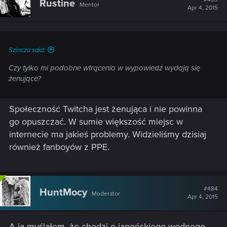
Rustine
Mentor
Apr 4, 2015
Szincza said:
Czy tylko mi podobne wtrącenia w wypowiedź wydają się
żenujące?
Społeczność Twitcha jest żenująca i nie powinna
go opuszczać. W sumie większość miejsc w
internecie ma jakieś problemy. Widzieliśmy dzisiaj
również fanboyów z PPE.
#484
HuntMocy
Moderator
Apr 4, 2015
A ja myślałem, że chodzi o japońskiego wodnego