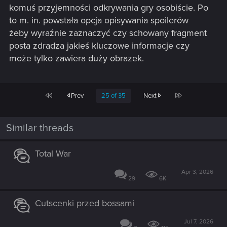
komuś przyjemności odkrywania gry osobiście. Po
to m. in. powstała opcja opisywania spoilerów
żeby wyraźnie zaznaczyć czy schowany fragment
posta zdradza jakieś kluczowe informacje czy
może tylko zawiera duży obrazek.
First
Last
Prev
25 of 35
Next
Similar threads
Total War
Apr 3, 2026
29
6K
Cutscenki przed bossami
Jul 7, 2026