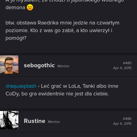
demona
btw. obstawa Raedrika mnie jedzie na czwartym
poziomie. Kto z was go zabił, a kto uwierzył i
pomógł?
#485
sebogothic
Mentor
Apr 4, 2015
@aquasplash
- Leć grać w LoLa, Tanki albo inne
CoDy, bo gra ewidentnie nie jest dla ciebie.
#486
Rustine
Mentor
Apr 4, 2015