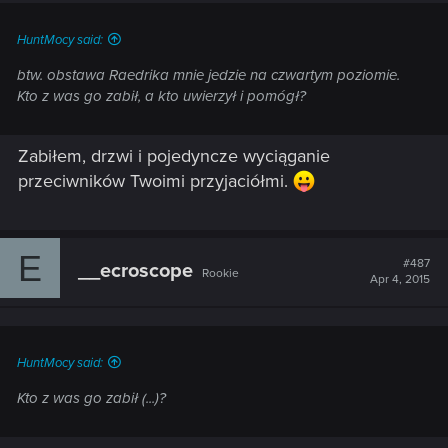
HuntMocy said:
btw. obstawa Raedrika mnie jedzie na czwartym poziomie.
Kto z was go zabił, a kto uwierzył i pomógł?
Zabiłem, drzwi i pojedyncze wyciąganie
przeciwników Twoimi przyjaciółmi.
E
#487
__ecroscope
Rookie
Apr 4, 2015
HuntMocy said:
Kto z was go zabił (...)?