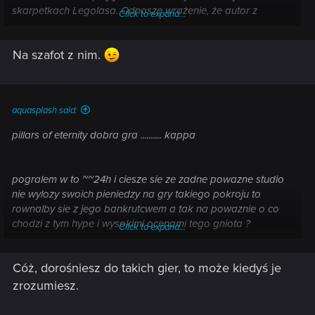
skarpetkach Legolasa. Odnoszę wrażenie, że autor z
Click to expand...
każdego zdania próbował uczynić testament swojego
kunsztu i w efekcie zapomniał, że robi grę, która ma swoją
Na szafot z nim.
dynamikę i uboższą warstwę tekstową nadrabia grafiką,
dźwiękiem i animacjami. [...]
aquasplash said:
pillars of eternity dobra gra .......... kappa
pogralem w to ~~24h i ciesze sie ze zadne powazne studio
nie wylozy swoich pieniedzy na gry takiego pokroju to
rownalby sie z jego bankrutcwem a tak na powaznie o co
chodzi z tym hype i wysokimi ocenami tego gniota ?
Click to expand...
zachwycanie sie tym czyms to tak jakby zachwycac sie w
2015 roku niemymi filmami z 1920 r dzieki bogu takie RPG
Cóż, dorośniesz do takich gier, to może kiedyś je
tego pokroju juz dawno temu wyladowaly na smietniku
elektronicznej rozgrywki tak tak naszczescie nigdy nei
zrozumiesz.
gralem w zadne baldury icwindele etcc jak ja zaczynalem
grac to tego typu gry juz byly reliktem