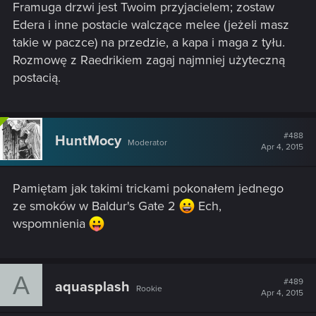
Framuga drzwi jest Twoim przyjacielem; zostaw
Edera i inne postacie walczące melee (jeżeli masz
takie w paczce) na przedzie, a kapa i maga z tyłu.
Rozmowę z Raedrikiem zagaj najmniej użyteczną
postacią.
#488
HuntMocy
Moderator
Apr 4, 2015
Pamiętam jak takimi trickami pokonałem jednego
ze smoków w Baldur's Gate 2
Ech,
wspomnienia
A
#489
aquasplash
Rookie
Apr 4, 2015