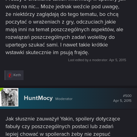
widzę na nic... Może jednak weźcie pod uwagę,
że niektórzy zaglądają do tego tematu, bo chcą
poczytać o wrażeniach z gry, odczuciach jakie
mają inni na temat poszczególnych aspektów, ale
rozwiązań poszczególnych zadań woleliby do
upartego szukać sami. I nawet takie krótkie
wstawki skutecznie im psują frajdę.
Last edited by a moderator:
Apr 5, 2015
R
Keth
e
a
c
t
#500
HuntMocy
Moderator
i
Apr 5, 2015
o
n
s
Jak słusznie zauważył Yakin, spoilery dotyczące
:
fabuły czy poszczególnych postaci lub zadań
lepiej chować w spoilerach żeby nie zepsuć