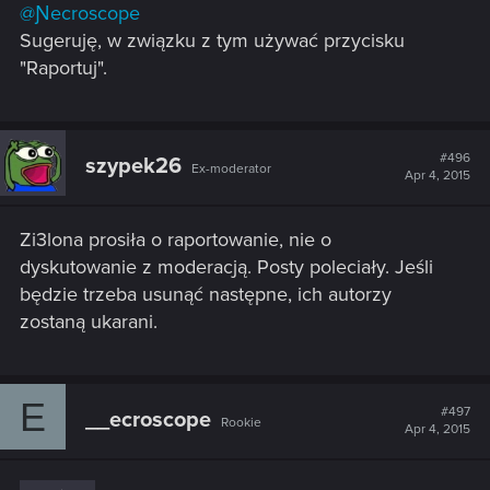
@Ɲecroscope
Sugeruję, w związku z tym używać przycisku
"Raportuj".
#496
szypek26
Ex-moderator
Apr 4, 2015
Zi3lona prosiła o raportowanie, nie o
dyskutowanie z moderacją. Posty poleciały. Jeśli
będzie trzeba usunąć następne, ich autorzy
zostaną ukarani.
E
#497
__ecroscope
Rookie
Apr 4, 2015