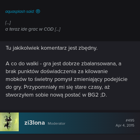
na twitch ta gra mm srednio po 300-600 widzow wieli
aquasplash said:
sukces i niesamowita popularnosc kappa a oceny srednie
[...]
~~90% nic nie mowia o danej grze
a teraz ide grac w COD [...]
Tu jakikolwiek komentarz jest zbędny.
A co do walki - gra jest dobrze zbalansowana, a
brak punktów doświadczenia za kilowanie
mobków to świetny pomysł zmieniający podejście
do gry. Przypomniały mi się stare czasy, aż
stworzyłem sobie nową postać w BG2 ;D.
#495
zi3lona
Moderator
Apr 4, 2015