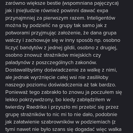
zarówno większe bestie (wspomniana pajęczyca)
jak i (nie)ludzie również powinni dawać expa
przynajmniej za pierwszym razem. Inteligentów
można by podzielić na grupy tak samo jak z
potworami przyjmując założenie, że dana grupa
walczy i zachowuje się w inny sposób np. osobno
liczyć bandytów z jednej gildii, osobno z drugiej,
osobno znowuż strażników miejskich czy
paladynów z poszczególnych zakonów.
Dostawalibyśmy doświadczenie za walkę z nimi,
ale jednak wyrżnięcie całej wsi nie zasiliłoby
naszego poziomu doświadczenia aż tak bardzo.
Ponieważ tego zabrakło to znowu ja poczułem się
lekko pokrzywdzony, bo kiedy zabłądziłem w
twierdzy Raedrika i przyszło mi przebić się przez
grupę strażników to nic mi to nie dało, podobnie
jak załatwienie szabrowników w podziemiach (z
tymi nawet nie było szans się dogadać więc walka