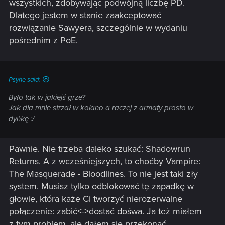
wszystkich, zdobywając podwójną liczbę PD.
Dlatego jestem w stanie zaakceptować
rozwiązanie Sawyera, szczególnie w wydaniu
pośrednim z PoE.
Psyhe said:
Było tak w jakiejś grze?
Jak dla mnie strzał w kolano a raczej z armaty prosto w
dyńkę :/
Pawnie. Nie trzeba daleko szukać: Shadowrun
Returns. A z wcześniejszych, to choćby Vampire:
The Masquerade - Bloodlines. To nie jest taki zły
system. Musisz tylko odblokować tę zapadkę w
głowie, która każe Ci tworzyć nierozerwalne
połączenie: zabić<->dostać dośwa. Ja też miałem
z tym problem, ale dałem się przekonać.