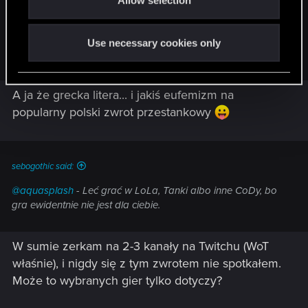
n
HuntMocy said:
A ja myślałem, że chodzi o japońskiego wodnego demona
Use necessary cookies only
A ja że grecka litera... i jakiś eufemizm na
popularny polski zwrot przestankowy
sebogothic said:
@aquasplash
- Leć grać w LoLa, Tanki albo inne CoDy, bo
gra ewidentnie nie jest dla ciebie.
W sumie zerkam na 2-3 kanały na Twitchu (WoT
właśnie), i nigdy się z tym zwrotem nie spotkałem.
Może to wybranych gier tylko dotyczy?