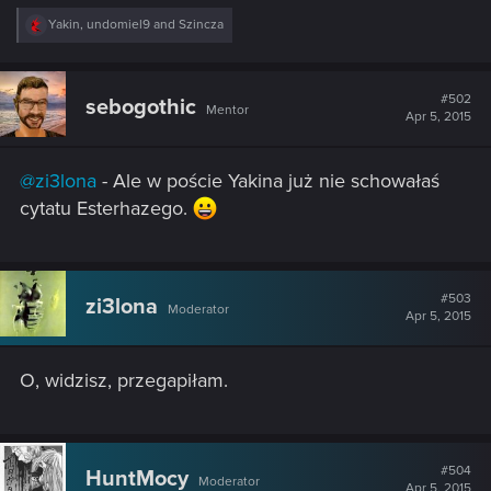
R
Yakin
,
undomiel9
and
Szincza
e
a
c
t
#502
sebogothic
Mentor
i
Apr 5, 2015
o
n
s
@zi3lona
- Ale w poście Yakina już nie schowałaś
:
cytatu Esterhazego.
#503
zi3lona
Moderator
Apr 5, 2015
O, widzisz, przegapiłam.
#504
HuntMocy
Moderator
Apr 5, 2015