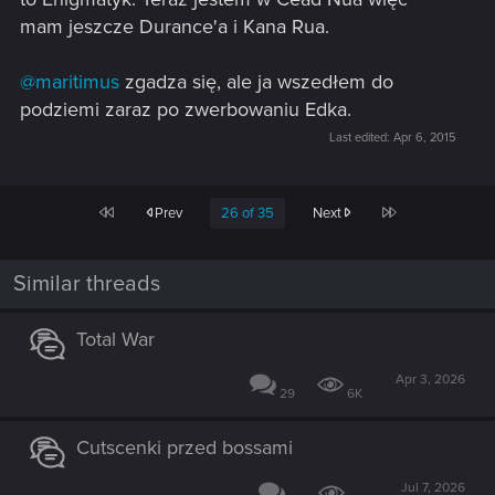
mam jeszcze Durance'a i Kana Rua.
@maritimus
zgadza się, ale ja wszedłem do
podziemi zaraz po zwerbowaniu Edka.
Last edited:
Apr 6, 2015
First
Last
Prev
26 of 35
Next
Similar threads
Total War
Apr 3, 2026
29
6K
Cutscenki przed bossami
Jul 7, 2026