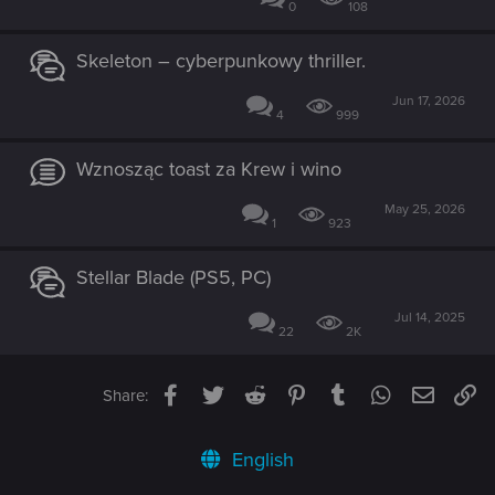
0
108
Skeleton – cyberpunkowy thriller.
Jun 17, 2026
4
999
Wznosząc toast za Krew i wino
May 25, 2026
1
923
Stellar Blade (PS5, PC)
Jul 14, 2025
22
2K
Facebook
Twitter
Reddit
Pinterest
Tumblr
WhatsApp
Email
Li
Share:
English