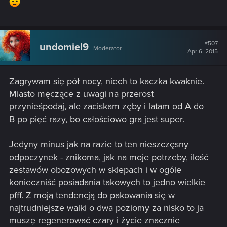
#507
undomiel9
Moderator
Apr 6, 2015
Zagrywam się pół nocy, niech to kaczka kwaknie.
Miasto męczące z uwagi na przerost
przynieśpodaj, ale zaciskam zęby i latam od A do
B po pięć razy, bo całościowo gra jest super.
Jedyny minus jak na razie to ten nieszczęsny
odpoczynek - znikoma, jak na moje potrzeby, ilość
zestawów obozowych w sklepach i w ogóle
konieczniść posiadania takowych to jedno wielkie
pfff. Z moją tendencją do pakowania się w
najtrudniejsze walki o dwa poziomy za nisko to ja
muszę regenerować czary i życie znacznie