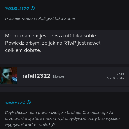
maritimus said:
w sumie walka w PoE jest taka sobie
Moim zdaniem jest lepsza niż taka sobie.
Powiedziałbym, że jak na RTwP jest nawet
całkiem dobrze.
#519
rafal12322
Mentor
Apr 6, 2015
norolim said:
Czyli chcesz nam powiedzieć, że brakuje Ci kiepskiego AI
przeciwników, które można wykorzystywać, żeby bez wysiłku
wygrywać trudne walki? ;P