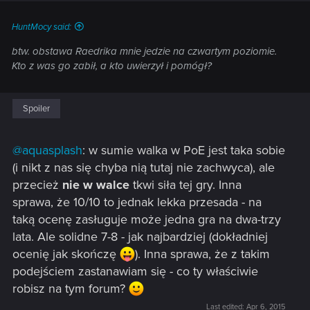
HuntMocy said:
btw. obstawa Raedrika mnie jedzie na czwartym poziomie.
Kto z was go zabił, a kto uwierzył i pomógł?
Spoiler
@aquasplash
: w sumie walka w PoE jest taka sobie
(i nikt z nas się chyba nią tutaj nie zachwyca), ale
przecież
nie w walce
tkwi siła tej gry. Inna
sprawa, że 10/10 to jednak lekka przesada - na
taką ocenę zasługuje może jedna gra na dwa-trzy
lata. Ale solidne 7-8 - jak najbardziej (dokładniej
ocenię jak skończę
). Inna sprawa, że z takim
podejściem zastanawiam się - co ty właściwie
robisz na tym forum?
Last edited:
Apr 6, 2015