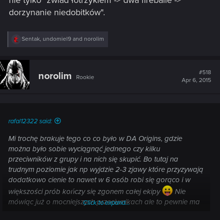
dorzynanie niedobitków".
R
Sentak
,
undomiel9
and
norolim
e
a
c
t
#518
norolim
Rookie
i
Apr 6, 2015
o
n
s
:
rafal12322 said:
Mi trochę brakuje tego co co było w DA Origins, gdzie
można było sobie wyciągnąć jednego czy kilku
przeciwników z grupy i na nich się skupić. Bo tutaj na
trudnym poziomie jak np wyjdzie 2-3 zjawy które przyzywają
dodatkowo cienie to nawet w 6 osób robi się gorąco i w
większości prób kończy się zgonem całej ekipy
Nie
mówiąc już o mocniejszych przeciwnikach ale to pewnie ma
Click to expand...
na celu uświadomienie gracza, że nie wszystko od razu da