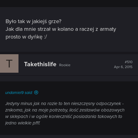
Było tak w jakiejś grze?
Jak dla mnie strzał w kolano a raczej z armaty
prosto w dyńkę :/
T
#510
Takethislife
Rookie
Apr 6, 2015
undomiel9 said:
Jedyny minus jak na razie to ten nieszczęsny odpoczynek -
znikoma, jak na moje potrzeby, ilość zestawów obozowych
w sklepach i w ogóle konieczniść posiadania takowych to
jedno wielkie pfff.