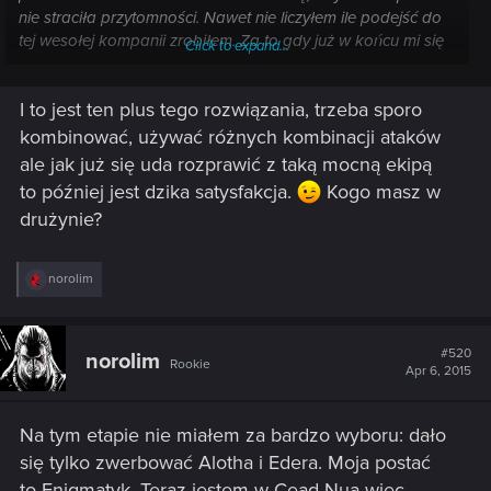
nie straciła przytomności. Nawet nie liczyłem ile podejść do
tej wesołej kompanii zrobiłem. Za to gdy już w końcu mi się
Click to expand...
udało, jaka była satysfakcja.
I to jest ten plus tego rozwiązania, trzeba sporo
kombinować, używać różnych kombinacji ataków
ale jak już się uda rozprawić z taką mocną ekipą
to później jest dzika satysfakcja.
Kogo masz w
drużynie?
R
norolim
e
a
c
t
#520
norolim
Rookie
i
Apr 6, 2015
o
n
s
Na tym etapie nie miałem za bardzo wyboru: dało
:
się tylko zwerbować Alotha i Edera. Moja postać
to Enigmatyk. Teraz jestem w Cead Nua więc