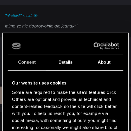
Takethislife said:
mimo że nie dobrowolnie ale jednak^^
Cała istota projektowania dobrych gier: jeśli mu
pozwolić, gracz zawsze będzie robił w kółko to
samo, a później narzekał, że jest nudno.
Consent
Details
About
R
Yakin
e
Our website uses cookies
a
c
T
Some are required to make the site’s features click.
t
#512
Takethislife
Rookie
i
Apr 6, 2015
Others are optional and provide us technical and
o
content-related feedback so the site will click better
n
s
with you. To help us reach you, for example via
:
social media, with something of ours you might find
norolim said:
interesting, occasionally we might also share bits of