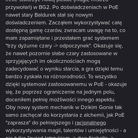
przywołań) w BG2. Po doświadczeniach w PoE
nawet stary Baldurek stał się nowym
doświadczeniem. Zacząłem wykorzystywać całą
dostępną gamę czarów, zwracam uwagę na to, co
mam zapamiętane i przestałem grać systemem
"trzy dyżurne czary -> odpoczynek". Okazuje się,
że nawet pozornie słabe czary zastosowane w
sprzyjających im okolicznościach mogą
zadecydować o wyniku starcia, a gra dzięki temu
bardzo zyskała na różnorodności. To wszystko
dzięki systemowi zastosowanemu w PoE - okazuje
się, że poprzez ograniczenie na jednym polu,
doceniłem pełnię możliwości innego aspektu.
Oby nowy system mechanik w Dzikim Gonie tak
samo zachęcał do korzystania z alchemii, jak PoE
"zaprasza" do pełniejszego i
racjonalnego
wykorzystywania magii, talentów i umiejętności - a
nie tylko "zwiad łotrzykiem -> dwa fireballe ->