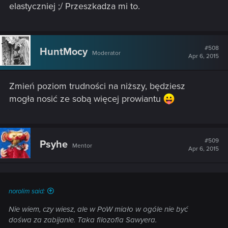
elastyczniej ;/ Przeszkadza mi to.
#508
HuntMocy
Moderator
Apr 6, 2015
Zmień poziom trudności na niższy, będziesz
mogła nosić ze sobą więcej prowiantu
#509
Psyhe
Mentor
Apr 6, 2015
norolim said:
Nie wiem, czy wiesz, ale w PoW miało w ogóle nie być
dośwa za zabijanie. Taka filozofia Sawyera.