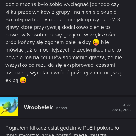
gdzie można było sobie wyciągnąć jednego czy
kilku przeciwników z grupy i na nich się skupić.
Bo tutaj na trudnym poziomie jak np wyjdzie 2-3
zjawy które przyzywają dodatkowo cienie to
nawet w 6 osób robi się gorąco i w większości
prób kończy się zgonem całej ekipy
Nie
mówiąc już o mocniejszych przeciwnikach ale to
pewnie ma na celu uświadomienie gracza, że nie
wszystko od razu da się eksplorować, czasami
trzeba się wycofać i wrócić później z mocniejszą
ekipą
#517
Wroobelek
Mentor
Apr 6, 2015
Pograłem kilkadziesiąt godzin w PoE i pokorciło
mnie stworzyć nową postać (maga, mistrza