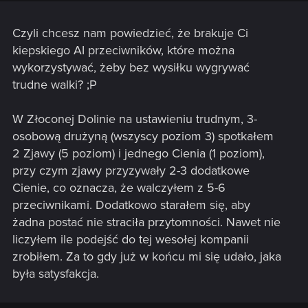
się eksplorować, czasami trzeba się wycofać i wrócić później
z mocniejszą ekipą
Czyli chcesz nam powiedzieć, że brakuje Ci
kiepskiego AI przeciwników, które można
wykorzystywać, żeby bez wysiłku wygrywać
trudne walki? ;P
W Złoconej Dolinie na ustawieniu trudnym, 3-
osobową drużyną (wszyscy poziom 3) spotkałem
2 Zjawy (5 poziom) i jednego Cienia (1 poziom),
przy czym zjawy przyzywały 2-3 dodatkowe
Cienie, co oznacza, że walczyłem z 5-6
przeciwnikami. Dodatkowo starałem się, aby
żadna postać nie straciła przytomności. Nawet nie
liczyłem ile podejść do tej wesołej kompanii
zrobiłem. Za to gdy już w końcu mi się udało, jaka
była satysfakcja.