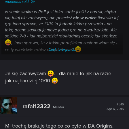
maritimus said:
w sumie walka w PoE jest taka sobie (i nikt z nas się chyba
nią tutaj nie zachwyca), ale przecież
nie w walce
tkwi siła tej
gry. Inna sprawa, że 10/10 to jednak lekka przesada - na
taką ocenę zasługuje może jedna gra na dwa-trzy lata. Ale
solidne 7-8 - jak najbardziej (dokładniej ocenię jak skończę
). Inna sprawa, że z takim podejściem zastanawiam się -
co ty właściwie robisz na tym forum?
Click to expand...
Ja się zachwycam
. I dla mnie to jak na razie
jak najbardziej 10/10
.
#516
rafal12322
Mentor
Apr 6, 2015
Mi trochę brakuje tego co co było w DA Origins,