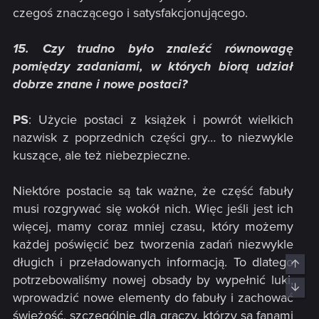
czegoś znaczącego i satysfakcjonującego.
15. Czy trudno było znaleźć równowagę
pomiędzy zadaniami, w których biorą udział
dobrze znane i nowe postaci?
PS
: Użycie postaci z książek i powrót wielkich
nazwisk z poprzednich części gry… to niezwykle
kuszące, ale też niebezpieczne.
Niektóre postacie są tak ważne, że część fabuły
musi rozgrywać się wokół nich. Więc jeśli jest ich
więcej, mamy coraz mniej czasu, który możemy
każdej poświęcić bez tworzenia zadań niezwykle
długich i przeładowanych informacją. To dlatego
Top
potrzebowaliśmy nowej obsady by wypełnić luki,
Bott
wprowadzić nowe elementy do fabuły i zachować
świeżość, szczególnie dla graczy, którzy są fanami