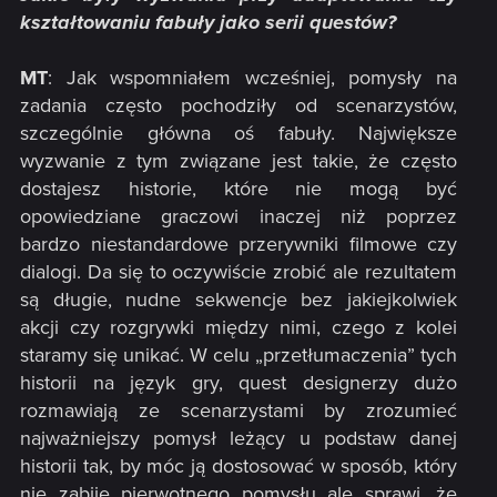
kształtowaniu fabuły jako serii questów?
MT
: Jak wspomniałem wcześniej, pomysły na
zadania często pochodziły od scenarzystów,
szczególnie główna oś fabuły. Największe
wyzwanie z tym związane jest takie, że często
dostajesz historie, które nie mogą być
opowiedziane graczowi inaczej niż poprzez
bardzo niestandardowe przerywniki filmowe czy
dialogi. Da się to oczywiście zrobić ale rezultatem
są długie, nudne sekwencje bez jakiejkolwiek
akcji czy rozgrywki między nimi, czego z kolei
staramy się unikać. W celu „przetłumaczenia” tych
historii na język gry, quest designerzy dużo
rozmawiają ze scenarzystami by zrozumieć
najważniejszy pomysł leżący u podstaw danej
historii tak, by móc ją dostosować w sposób, który
nie zabije pierwotnego pomysłu ale sprawi, że