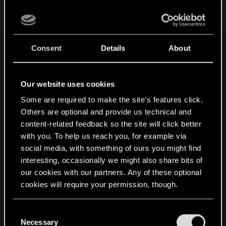
skomplikowany quest – i okazało się, że jest
gorzej, niż oczekiwaliśmy. Gracze mogli mieć
wsparcie od 9 do 16 postaci, w zależności od
wszystkich innych swoich działań – i te postaci
Consent
Details
About
mogły pojawić się w dowolnej możliwej
kombinacji. Dodatkowo niektóre z nich musiały
mieć własne, oddzielne sceny (na przykład: dialog
Our website uses cookies
z Rochem i Ves w konfrontacji z Letho). Musiałem
Some are required to make the site’s features click.
upewnić się, że przeżycia każdego gracza, który
Others are optional and provide us technical and
przyprowadził unikalny zestaw postaci zostaną z
content-related feedback so the site will click better
nim na długo.
with you. To help us reach you, for example via
social media, with something of ours you might find
Kolejnym poziomem skomplikowania w “Bitwie o
interesting, occasionally we might also share bits of
Kaer Morhen” była mechanika rozgrywki – każda
our cookies with our partners. Any of these optional
postać ma coś unikalnego do zaoferowania, co z
cookies will require your permission, though.
kolei musiałem zaprojektować i
zaimplementować, podczas gdy niektóre z
You’ll find all the details regarding our use of cookies
C
mechanizmów musiały dawać synergię. Na
and tweak your preferences regarding them in the
Necessary
o