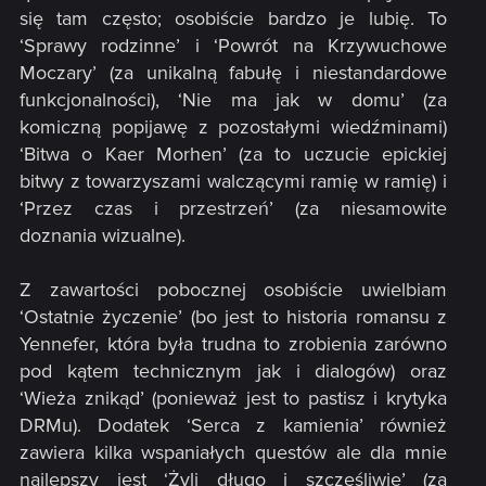
się tam często; osobiście bardzo je lubię. To
‘Sprawy rodzinne’ i ‘Powrót na Krzywuchowe
Moczary’ (za unikalną fabułę i niestandardowe
funkcjonalności), ‘Nie ma jak w domu’ (za
komiczną popijawę z pozostałymi wiedźminami)
‘Bitwa o Kaer Morhen’ (za to uczucie epickiej
bitwy z towarzyszami walczącymi ramię w ramię) i
‘Przez czas i przestrzeń’ (za niesamowite
doznania wizualne).
Z zawartości pobocznej osobiście uwielbiam
‘Ostatnie życzenie’ (bo jest to historia romansu z
Yennefer, która była trudna to zrobienia zarówno
pod kątem technicznym jak i dialogów) oraz
‘Wieża znikąd’ (ponieważ jest to pastisz i krytyka
DRMu). Dodatek ‘Serca z kamienia’ również
zawiera kilka wspaniałych questów ale dla mnie
najlepszy jest ‘Żyli długo i szczęśliwie’ (za