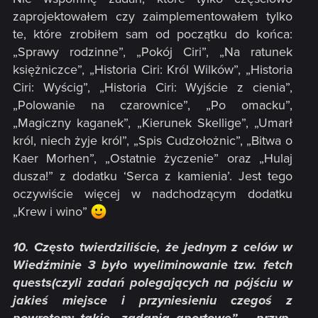
zaprojektowałem czy zaimplementowałem tylko
te, które zrobiłem sam od początku do końca:
„Sprawy rodzinne”, „Pokój Ciri”, „Na ratunek
księżniczce”, „Historia Ciri: Król Wilków”, „Historia
Ciri: Wyścig”, „Historia Ciri: Wyjście z cienia”,
„Polowanie na czarownice”, „Po omacku”,
„Magiczny kaganek”, „Kierunek Skellige”, „Umarł
król, niech żyje król”, „Spis Cudzołożnic”, „Bitwa o
Kaer Morhen”, „Ostatnie życzenie” oraz „Hulaj
dusza!” z dodatku ‘Serca z kamienia’. Jest tego
oczywiście więcej w nadchodzącym dodatku
„Krew i wino”
10. Często twierdziliście, że jednym z celów w
Wiedźminie 3 było wyeliminowanie tzw.
fetch
quests
(czyli zadań polegających na pójściu w
jakieś miejsce i przyniesieniu czegoś z