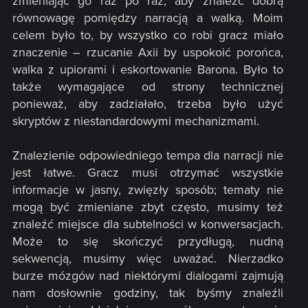
zmieniając go raz po raz, aby znaleźć dobrą
równowagę pomiędzy narracją a walką. Moim
celem było to, by wszystko co robi gracz miało
znaczenie – rzucanie Axii by uspokoić porońca,
walka z upiorami i eskortowanie Barona. Było to
także wymagające od strony technicznej
ponieważ, aby zadziałało, trzeba było użyć
skryptów z niestandardowymi mechanizmami.
Znalezienie odpowiedniego tempa dla narracji nie
jest łatwe. Gracz musi otrzymać wszystkie
informacje w jasny, zwięzły sposób; tematy nie
mogą być zmieniane zbyt często, musimy też
znaleźć miejsce dla subtelności w konwersacjach.
Może to się skończyć przydługą, nudną
sekwencją, musimy więc uważać. Nierzadko
burze mózgów nad niektórymi dialogami zajmują
nam dosłownie godziny, tak byśmy znaleźli