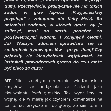
powrotem; takie „zadania aportowe” – przyp.
tłum). Rzeczywiście, praktycznie nie ma takich
zadań w grze (oprócz „Przyjacielskiej
przysługi” z zakupami dla Keiry Metz). Są
natomiast zadania, w których gracz, by je
zaliczyć, musi po prostu podążać za
podświetlonymi śladami i kolejnymi celami.
Jak Waszym zdaniem sprawdziło się to
zastąpienie (typów questów – przyp. tłum)? Czy
pojawiły się kiedykolwiek wątpliwości, że
instrukcji prowadzących gracza do celu może
być nieco za dużo?
MT
: Nie uznałbym generalnie wiedźmińskich
zmysłów, czy podążania za śladami jako
ekwiwalentu
fetch questów
. Tak, wydaliśmy im
wojnę, ale w miarę jak czytałem komentarze na
ten temat, przyszło mi do głowy, że sam termin