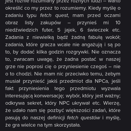
jest różnie rozumiany przez różnych ludzi -- warto
określić co my przez to rozumiemy. Kiedy myślę o
zadaniu typu
fetch quest
, mam przed oczami
obraz listy zakupów – przynieś mi 10
niedźwiedzich futer, 5 jajek, 6 świeczek etc.
Zadania z niewielką bądź żadną fabułą wokół;
zadania, które gracza wcale nie angażują i są po
to, by dodać kilka godzin rozgrywki. Nie oznacza
to, zwracam uwagę, że żadna postać w naszej
grze nie poprosi cię o przyniesienie czegoś – nie
o to chodzi. Nie mam nic przeciwko temu, żebym
musiał przynieść jakiś przedmiot dla NPCa, jeśli
fakt przyniesienia tego przedmiotu wyzwala
interesującą konwersację; wybór, który jest ważny;
odkrywa sekret, który NPC ukrywał etc. Wierzę,
że udało nam się pozbyć większości zadań, które
pasują do naszej definicji
fetch questów
i myślę,
że gra wielce na tym skorzystała.