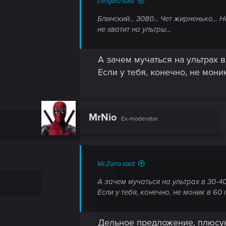
Lehgard said:
Блинский... 3080... Чет жирненько..
не хватит на ультры...
А зачем мучаться на ультрах 
Если у тебя, конечно, не мони
MrNio
Ex-moderator
Mr.Zorro said:
А зачем мучаться на ультрах в 30-4
Если у тебя, конечно, не моник в 60
Дельное предложение, плюс