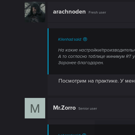
arachnoden
Fresh user
Kilenhad said:
На какие настройки/производитель
А то согласно таблице минимум RT у
Заранее благодарен.
Посмотрим на практике. У мен
M
Mr.Zorro
Senior user