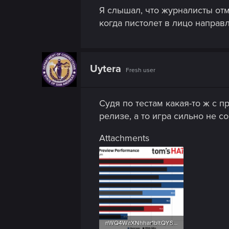
Я слышал, что журналисты отм
когда пистолет в лицо направ
Uytera
Fresh user
Судя по тестам какая-то ж с 
релизе, а то игра сильно не 
Attachments
nWQ4WaXNhhar1bItQYSEpw.png