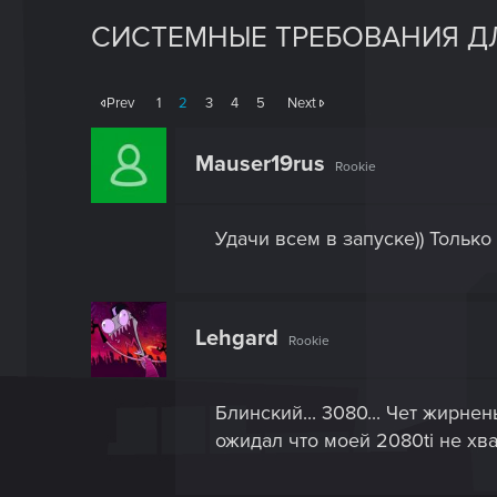
СИСТЕМНЫЕ ТРЕБОВАНИЯ ДЛ
Prev
1
2
3
4
5
Next
Mauser19rus
Rookie
Удачи всем в запуске)) Только 
Lehgard
Rookie
Блинский... 3080... Чет жирне
ожидал что моей 2080ti не хват