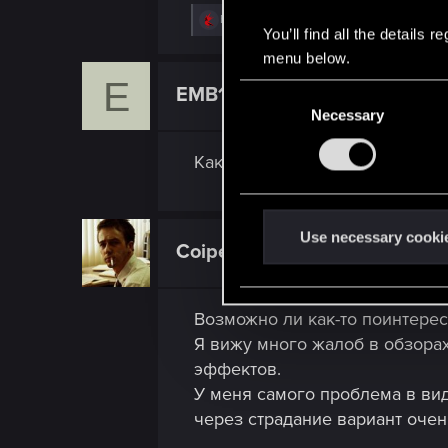
R
EMB1TTERED
You’ll find all the details
e
a
menu below.
c
E
t
C
EMB1TTERED
Rookie
i
Necessary
o
o
n
n
s
Как считаете,1660ti+R5 2600 
s
:
e
n
t
Use necessary cooki
Coiper
Forum veteran
S
e
l
Возможно ли как-то поинтерес
e
Я вижу много жалоб в обзорах
c
эффектов.
t
У меня самого проблема в виде
i
через страдание вариант оче
o