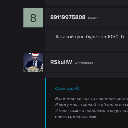
n
8
89119975808
Rookie
А какой фпс будет на 1050 Ti
RSkullW
Wordrunner
Coiper said:
Возможно ли как-то поинтересовать
Я вижу много жалоб в обзорах на с
У меня самого проблема в виде moti
очень сомнительный.