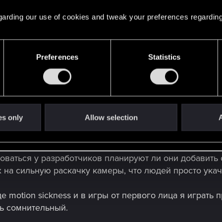
 regarding our use of cookies and tweak your preferences regarding
Preferences
Statistics
,16Gb VRAM потянут фуллхд на выоских? 60 фпс
es only
Allow selection
A
оваться у разработчиков планируют ли они добавить 
 на сильную раскачку камеры, что людей просто ука
 motion sickness и в игры от первого лица я играть п
нь сомнительный.