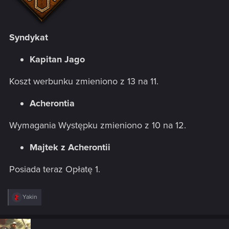
Syndykat
Kapitan Jago
Koszt werbunku zmieniono z 13 na 11.
Acherontia
Wymagania Występku zmieniono z 10 na 12.
Majtek z Acherontii
Posiada teraz Opłatę 1.
R
Yakin
e
a
c