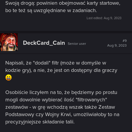
Swoją drogą: powinien obejmować karty startowe,
bo te też są uwzględniane w zadaniach.
Last edited:
Aug 9, 2023
#9
DeckCard_Cain
Senior user
Aug 9, 2023
Napisali, że "dodali" filtr (może w domyśle w
kodzie gry), a nie, że jest on dostępny dla graczy
Osobiście liczyłem na to, że będziemy po prostu
mogli dowolnie wybierać ilość "filtrowanych"
zestawów - w grę wchodzą wszak także Zestaw
Podstawowy czy Wojny Krwi, umożliwiałoby to na
precyzyjniejsze składanie talii.