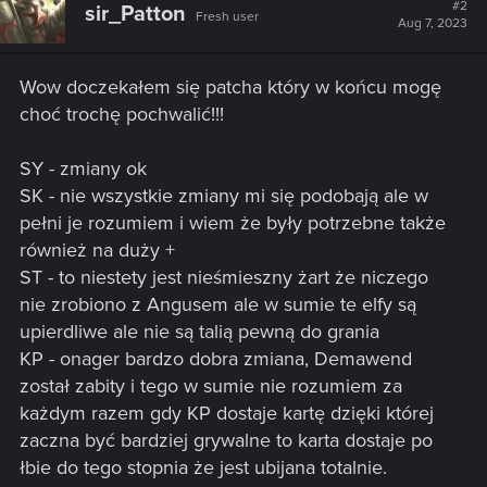
t
#2
sir_Patton
Fresh user
i
Aug 7, 2023
o
n
s
Wow doczekałem się patcha który w końcu mogę
:
choć trochę pochwalić!!!
SY - zmiany ok
SK - nie wszystkie zmiany mi się podobają ale w
pełni je rozumiem i wiem że były potrzebne także
również na duży +
ST - to niestety jest nieśmieszny żart że niczego
nie zrobiono z Angusem ale w sumie te elfy są
upierdliwe ale nie są talią pewną do grania
KP - onager bardzo dobra zmiana, Demawend
został zabity i tego w sumie nie rozumiem za
każdym razem gdy KP dostaje kartę dzięki której
zaczna być bardziej grywalne to karta dostaje po
łbie do tego stopnia że jest ubijana totalnie.