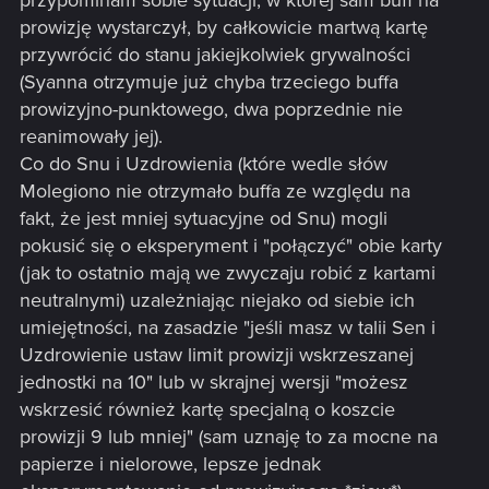
prowizję wystarczył, by całkowicie martwą kartę
przywrócić do stanu jakiejkolwiek grywalności
(Syanna otrzymuje już chyba trzeciego buffa
prowizyjno-punktowego, dwa poprzednie nie
reanimowały jej).
Co do Snu i Uzdrowienia (które wedle słów
Molegiono nie otrzymało buffa ze względu na
fakt, że jest mniej sytuacyjne od Snu) mogli
pokusić się o eksperyment i "połączyć" obie karty
(jak to ostatnio mają we zwyczaju robić z kartami
neutralnymi) uzależniając niejako od siebie ich
umiejętności, na zasadzie "jeśli masz w talii Sen i
Uzdrowienie ustaw limit prowizji wskrzeszanej
jednostki na 10" lub w skrajnej wersji "możesz
wskrzesić również kartę specjalną o koszcie
prowizji 9 lub mniej" (sam uznaję to za mocne na
papierze i nielorowe, lepsze jednak