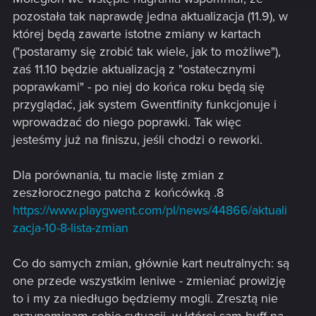
pozostała tak naprawdę jedna aktualizacja (11.9), w
której będą zawarte istotne zmiany w kartach
("postaramy się zrobić tak wiele, jak to możliwe"),
zaś 11.10 będzie aktualizacją z "ostatecznymi
poprawkami" - po niej do końca roku będą się
przyglądać, jak system Gwentfinity funkcjonuje i
wprowadzać do niego poprawki. Tak więc
jesteśmy już na finiszu, jeśli chodzi o reworki.
Dla porównania, tu macie listę zmian z
zeszłorocznego patcha z końcówką .8
https://www.playgwent.com/pl/news/44866/aktuali
zacja-10-8-lista-zmian
Co do samych zmian, głównie kart neutralnych: są
one przede wszystkim leniwe - zmieniać prowizję
to i my za niedługo będziemy mogli. Zresztą nie
przypominam sobie sytuacji, w której sam buff na