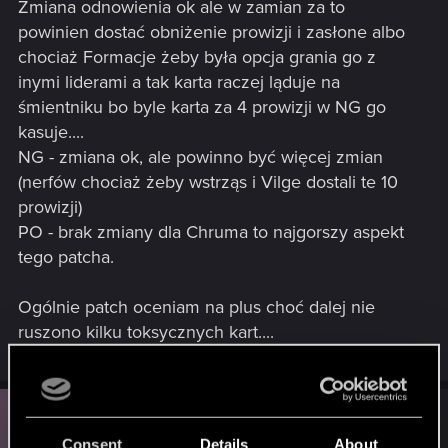
Zmiana odnowienia ok ale w zamian za to
powinien dostać obniżenie prowizji i zasłone albo
chociaż Formacje żeby była opcja grania go z
inymi liderami a tak karta raczej ląduje na
śmientniku bo byle karta za 4 prowizji w NG go
kasuje....
NG - zmiana ok, ale powinno być więcej zmian
(nerfów chociaż żeby wstrząs i Vilge dostali te 10
prowizji)
PO - brak zmiany dla Chruma to najgorszy aspekt
tego patcha.
Ogólnie patch oceniam na plus choć dalej nie
ruszono kilku toksycznych kart....
D
#3
Dawhemar
Senior user
Aug 7, 2023
Consent
Details
About