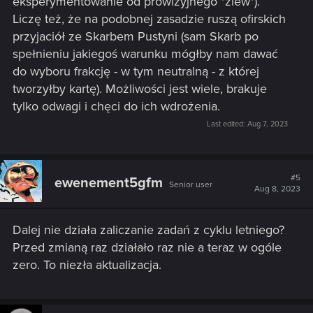
eksperymentowanie od prowizyjnego *ziew*).
Liczę też, że na podobnej zasadzie ruszą ofirskich
przyjaciół ze Skarbem Pustyni (sam Skarb po
spełnieniu jakiegoś warunku mógłby nam dawać
do wyboru frakcję - w tym neutralną - z której
tworzyłby kartę). Możliwości jest wiele, brakuje
tylko odwagi i chęci do ich wdrożenia.
Last edited:
Aug 7, 2023
#5
ewenement5gfm
Senior user
Aug 8, 2023
Dalej nie działa zaliczanie zadań z cyklu letniego?
Przed zmianą raz działało raz nie a teraz w ogóle
zero. To niezła aktualizacja.