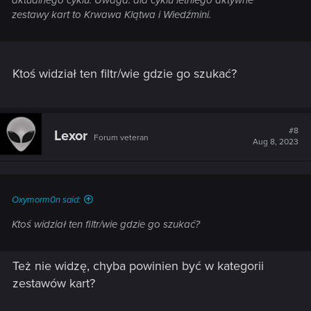
aktualnego cyklu. Uwaga: dla cyklu letniego aktywne
zestawy kart to Krwawa Klątwa i Wiedźmini.
Ktoś widział ten filtr/wie gdzie go szukać?
#8
Lexor
Forum veteran
Aug 8, 2023
Oxymorm0n said:
Ktoś widział ten filtr/wie gdzie go szukać?
Też nie widzę, chyba powinien być w kategorii
zestawów kart?