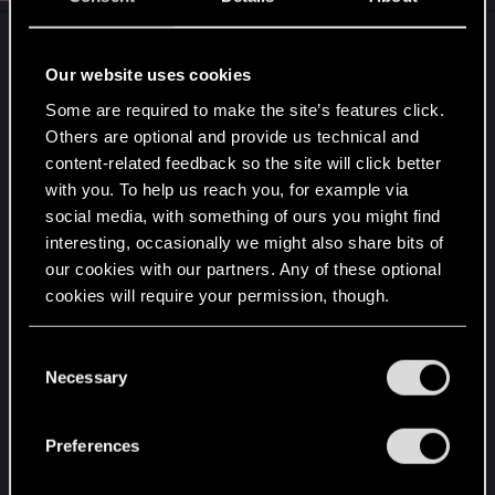
Przy tym tempie tych "zmian" niegrywalnych kart i
przy sugerowaniu jak będzie wyglądać narzędzie
Our website uses cookies
w Gwentfinty dla społeczności (1 prowizji w dół
Some are required to make the site’s features click.
czy w górę,1 siły w dół czy w górę ) to 1/3
Others are optional and provide us technical and
niegrywalnych kart jak zostanie niegrywalna tak
content-related feedback so the site will click better
potem dalej będzie bo gracze przy pomocy tak
with you. To help us reach you, for example via
badziewnego narzędzia nic sensownego z tych
social media, with something of ours you might find
kart nie zrobią. Te zmiany które są teraz
interesting, occasionally we might also share bits of
wprowadzane też mają marginalne wpływy na
our cookies with our partners. Any of these optional
metę czy dane talię,ciągle klepane są te same
cookies will require your permission, though.
decki z pojedynczymi zmianami, nuda i stagnacja
jest przeolbrzymia już długi czas. Nie
You’ll find all the details regarding our use of cookies
C
wspominając o sporej ilości toksycznych kart, na
and tweak your preferences regarding them in the
Necessary
o
“Settings” menu below.
które ludzie narzekają a wy totalnie olewacie głos
n
społeczności, czyt. Trahearn lub Królowa
s
Preferences
Krabopajoków czy Vilgefortz. A no i zmieńcie w
e
końcu nazwę tej gry z Gwint Wiedźmińska Gra
n