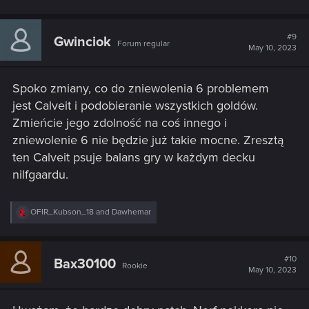
#9
Gwinciok
Forum regular
May 10, 2023
Spoko zmiany, co do zniewolenia 6 problemem
jest Calveit i podobieranie wszystkich goldów.
Zmieńcie jego zdolność na coś innego i
zniewolenie 6 nie będzie już takie mocne. Zresztą
ten Calveit psuje balans gry w każdym decku
nilfgaardu.
R
OFIR_Kubson_18
and
Dawhemar
e
a
c
t
#10
Bax30100
Rookie
i
May 10, 2023
o
n
s