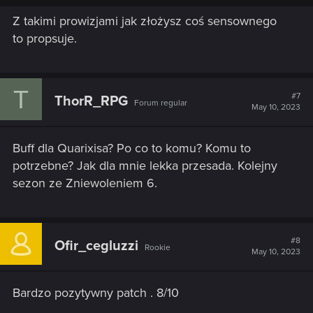
Z takimi prowizjami jak złożysz coś sensownego
to propsuje.
T
#7
ThorR_RPG
Forum regular
May 10, 2023
Buff dla Quarixisa? Po co to komu? Komu to
potrzebne? Jak dla mnie lekka przesada. Kolejny
sezon ze Zniewoleniem 6.
#8
Ofir_cegluzzi
Rookie
May 10, 2023
Bardzo pozytywny patch . 8/10