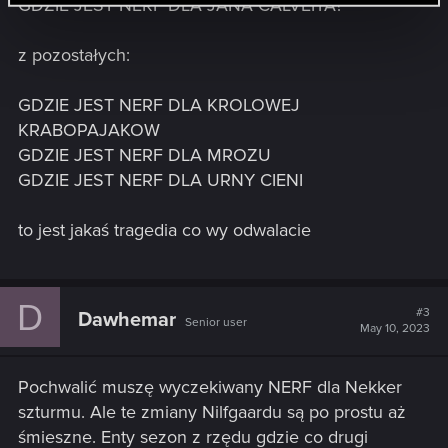
GDZIE JEST NERF DLA JANA CALVEITA?
z pozostałych:
GDZIE JEST NERF DLA KROLOWEJ
KRABOPAJAKOW
GDZIE JEST NERF DLA MROZU
GDZIE JEST NERF DLA URNY CIENI
to jest jakaś tragedia co wy odwalacie
D
#3
Dawhemar
Senior user
May 10, 2023
Pochwalić muszę wyczekiwany NERF dla Nekker
szturmu. Ale te zmiany Nilfgaardu są po prostu aż
śmieszne. Enty sezon z rzędu gdzie co drugi