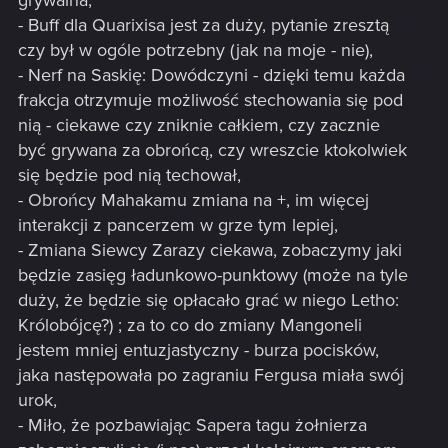
grywalna,
Odliczanie 3: Zadaj wszystkim wrogim jednostkom 1 pkt
- Buff dla Quarixisa jest za duży, pytanie zresztą
obrażeń.
czy był w ogóle potrzebny (jak na moje - nie),
Płotka
- Nerf na Saskię: Dowódczyni - dzięki temu każda
frakcja otrzymuje możliwość stechowania się pod
Koszt werbunku zmieniono z 9 na 10.
nią - ciekawe czy zniknie całkiem, czy zacznie
Saskia: Smoczy Ogień
być grywana za obrońcą, czy wreszcie ktokolwiek
się będzie pod nią techował,
Siłę zmieniono z 5 na 1.
- Obrońcy Mahakamu zmiana na +, im więcej
Koszt werbunku zmieniono z 10 na 12.
interakcji z pancerzem w grze tym lepiej,
- Zmiana Siewcy Zarazy ciekawa, zobaczymy jaki
Zdolność zmieniono na:
będzie zasięg ładunkowo-punktowy (może na tyle
duży, że będzie się opłacało grać w niego Letho:
Rodowód.
Królobójcę?) ; za to co do zmiany Mangoneli
Jeśli ta karta znajduje się w ręce, talii lub na polu bitwy, za
jestem mniej entuzjastyczny - burza pocisków,
każdym razem, gdy wroga jednostka zostanie zniszczona
jaka następowała po zagraniu Fergusa miała swój
lub wygnana podczas twojej tury, wzmocnij się o 1.
urok,
- Miło, że pozbawiając Sapera tagu żołnierza
Villentretenmerth