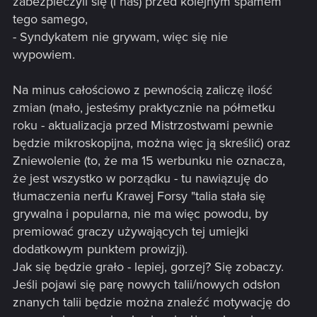
zabezpieczyli się (i nas) przed kolejnym spamem
Koszt werbunku zmieniono z 11 na 13.
tego samego,
- Syndykatem nie grywam, więc się nie
Zdolność zmieniono na:
wypowiem.
Rodowód.
Na minus całościowo z pewnością zaliczę ilość
Odliczanie 3: Zniszcz najsilniejszą jednostkę/ki na polu bitwy
zmian (mało, jesteśmy praktycznie na półmetku
(nie licząc Smoków, które kontrolujesz).
roku - aktualizacja przed Mistrzostwami pewnie
będzie mikroskopijna, można więc ją skreślić) oraz
Zniewolenie (to, że ma 15 werbunku nie oznacza,
że jest wszystko w porządku - tu nawiązuję do
tłumaczenia nerfu Krawej Forsy "talia stała się
grywalna i popularna, nie ma więc powodu, by
Potwory
premiować graczy używających tej umiejki
dodatkowym punktem prowizji).
Splunięcie Kwasem
– koszt werbunku zmieniono z 8
na 6.
Jak się będzie grało - lepiej, gorzej? Się zobaczy.
Kikimora robotnica
– usunięto warunek bliskiego
Jeśli pojawi się parę nowych talii/nowych odsłon
starcia.
znanych talii będzie można znaleźć motywację do