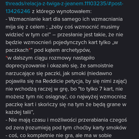
gdy wybierasz cel, jeśli po twojej stronie bitwy znajduje
threads/relacja-z-twiga-z-jeanem.11103235/#post-
się obrońca, nowy efekt podświetli efekt od statusu
13426246
z którego wynotowałem:
oraz wyraźniej oznaczy wszystkie dostępne cele w
- Wzmacnianie kart dla samego ich wzmacniania
danym rzędzie.
mija się z celem ; „żeby coś wzmocnić musimy
widzieć w tym cel” – przesłanie jest takie, że nie
będzie wzmocnień pojedynczych kart tylko „w
paczkach
*
” pod kątem archetypów,
*
w dalszym ciągu rozmowy nastąpiło
doprecyzowanie i okazało się, że samoistnie
narzucające się paczki, jak smoki (niedawno
Neutralne
pojawiła się na Reddicie petycja, by się nimi zająć)
Myrgtabrakke
nie wchodzą raczej w grę, bo "to tylko 7 kart, nie
możesz tym nic osiągnąć, co najwyżej wzmocnisz
Siłę zmieniono z 5 na 4.
paczkę kart i skończy się na tym że będą grane w
Koszt werbunku zmieniono z 7 na 12.
każdej talii”,
- Nie mają czasu i możliwości przerabiania czegoś
Zdolność zmieniono na:
od zera (rozumieją pod tym choćby karty smoków
- coś, co kompletnie nie gra, ale ma w sobie
Rodowód.