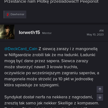
Przestańcie nam Płotkę prześladować!!! Peeporiot
Wytrzymałość.
R
Dawhemar
Rozmieszczenie: Wezwij jednostkę ze swojej talii do tego
e
a
rzędu i ją zablokuj.
c
t
#14
Iorweth15
Rozkaz: Daj sojuszniczej jednostce witalność równą 0.
Mentor
i
May 10, 2023
o
Zwiększ tę wartość o wartość wzmocnienia wezwanej
n
jednostki.
s
@DeckCard_Cain
Z siewcą zarazy i z mangonellą
:
Scoia'tael
w Nilfgaardzie zrobili tak że ma ładunki. Ładunki
mogą być dane przez sapera. Siewca zarazy
Quarixis
– koszt werbunku zmieniono z 13 na 11.
może stworzyć nawet 3 krowie truchła,
Saskia
oczywiście po wcześniejszym zagraniu saperów, a
Siłę zmieniono z 5 na 6.
mangonela może strzelić za 10 pkt w jednostkę
która sąsiaduje ze szpiegami.
Zdolność zmieniono na:
Top
Rozmieszczenie: Stwórz w tym rzędzie Elfiego czatownika,
Syndykat dostał nerfa na nekkera z nagrodami,
Bott
Awanturnika lub Małą Driadę.
zresztą tak samo jak nekker Skellige z kompasem.