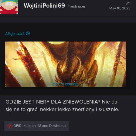
#11
WojtiniPolini69
Fresh user
May 10, 2023
Alicja. said:
Click to expand...
GDZIE JEST NERF DLA ZNIEWOLENIA? Nie da
się na to grać. nekker lekko znerfiony i słusznie.
Majowa aktualizacja 11.5 ożywi nieco nasz katalog smoków!
R
OFIR_Kubson_18
and
Dawhemar
e
Spodziewajcie się też powrotu kolejnego wydarzenia oraz
a