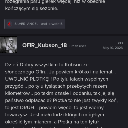
rozegrania paru gierek więcej, niż w obecnie
kończącym się sezonie.
R
_SILVER_ANGEL_
and
Iorweth15
e
a
c
Skellige
t
#13
OFIR_Kubson_18
Fresh user
i
May 10, 2023
Koral
– koszt werbunku zmieniono z 9 na 8.
o
Dagur Dwa Ostrza
– koszt werbunku zmieniono z 10
n
s
na 9.
Dzień Dobry wszystkim tu Kubson ze
:
Zmutowany niedźwiedź
– zablokowanie
słonecznego Ofiru. Ja powiem krótko i na temat...
wzmocnienia będzie teraz wywoływało efekty
UWOLNIĆ PŁOTKĘ!!! Po tylu latach wspólnych
wizualne.
Magiczny kompas – koszt werbunku zmieniono z 9
przygód... po tylu tysiącach przebytych razem
na 10.
kilometrów... po takim czasie i oddaniu, tak jej się
Kraken
państwo odpłacacie? Płotka to nie jest zwykły koń,
to jest DRUH... powiem więcej to jest wierny
Zdolność zemsty zmieniono na:
towarzysz. Jest mało ludzi których mógłbym
Na koniec tej tury wezwij się do przeciwnego rzędu i
określić tym mianem, a Płotka na ten tytuł
wzmocnij się o liczbę unikalnych sojuszniczych Bestii.