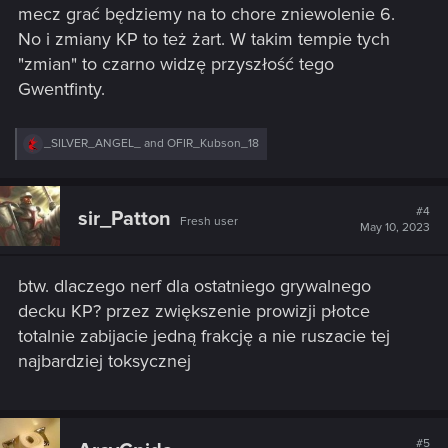
mecz grać będziemy na to chore zniewolenie 6.
No i zmiany KP to też żart. W takim tempie tych
"zmian" to czarno widzę przyszłość tego
Gwentfinty.
R
_SILVER_ANGEL_
and
OFIR_Kubson_18
e
a
c
t
#4
sir_Patton
Fresh user
i
May 10, 2023
o
n
s
btw. dlaczego nerf dla ostatniego grywalnego
:
decku KP? przez zwiększenie prowizji płotce
totalnie zabijacie jedną frakcję a nie ruszacie tej
najbardziej toksycznej
#5