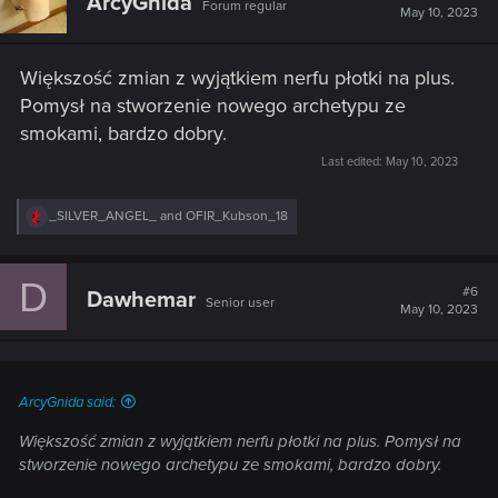
ArcyGnida
Forum regular
May 10, 2023
Większość zmian z wyjątkiem nerfu płotki na plus.
Pomysł na stworzenie nowego archetypu ze
smokami, bardzo dobry.
Last edited:
May 10, 2023
R
_SILVER_ANGEL_
and
OFIR_Kubson_18
e
a
c
D
t
#6
Dawhemar
Senior user
i
May 10, 2023
o
n
s
:
ArcyGnida said:
Większość zmian z wyjątkiem nerfu płotki na plus. Pomysł na
stworzenie nowego archetypu ze smokami, bardzo dobry.