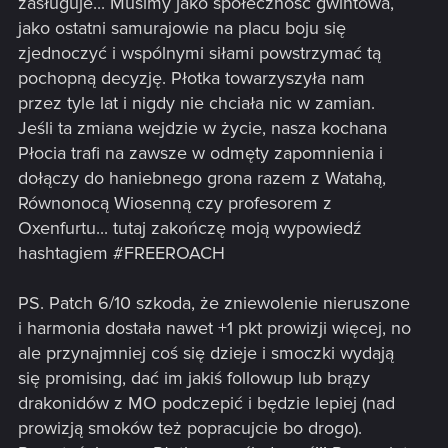
zasługuje... Musimy jako społeczność gwintowa,
jako ostatni samurajowie na placu boju się
zjednoczyć i wspólnymi siłami powstrzymać tą
pochopną decyzję. Płotka towarzyszyła nam
przez tyle lat i nigdy nie chciała nic w zamian.
Jeśli ta zmiana wejdzie w życie, nasza kochana
Królestwa Północy
Płocia trafi na zawsze w odmęty zapomnienia i
dołączy do haniebnego grona razem z Watahą,
Natchniony zapał
Równonocą Wiosenną czy profesorem z
Zdolność zmieniono na:
Oxenfurtu... tutaj zakończę moją wypowiedź
hashtagiem #FREEROACH
Rozkaz: Wzmocnij sojuszniczą jednostkę o 2. Jeśli to
jednostka nieneutralna, daj jej również zapał.
PS. Patch 6/10 szkoda, że zniewolenie nieruszone
Ładunki: 3
i harmonia dostała nawet +1 pkt prowizji więcej, no
ale przynajmniej coś się dzieje i smoczki wydają
Drakenborg
się promising, dać im jakiś followup lub brązy
Koszt werbunku zmieniono z 9 na 8.
drakonidów z MO podczepić i będzie lepiej (nad
prowizją smoków też popracujcie bo drogo).
Zdolność zmieniono na: