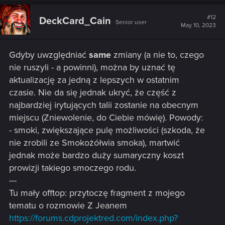
zmian w istniejących kartach.
c
t
#12
DeckCard_Cain
Senior user
i
May 10, 2023
Niech twój rodowód pomoże ci zwyciężyć!
o
n
s
Nowe elementy gry
Gdyby uwzględniać
same
zmiany (a nie to, czego
:
nie ruszyli - a powinni), można by uznać tę
Powraca Wydarzenie Sklepa!
aktualizację za jedną z lepszych w ostatnim
Sklep przybył ze swoich wojaży. Ukończ kontrakty, by
czasie. Nie da się jednak ukryć, że część z
zgarnąć ekskluzywne nagrody, lub odwiedź Sklepa, by
najbardziej irytujących talii zostanie na obecnym
zobaczyć, co ma do zaoferowania. Pamiętaj, żeby przynieść
mu trochę błyszczących kamieni, które znajdziesz grając w
miejscu (Zniewolenie, do Ciebie mówię). Powody:
GWINTA! Na czas wydarzenia Sklep przygotował także
- smoki, zwiększające pulę możliwości (szkoda, że
specjalne oferty dla swoich ulubionych ludziów! Zyskaj 30%
nie zrobili ze Smokożółwia smoka), martwić
zniżki na wybrane ozdoby.
jednak może bardzo duży sumaryczny koszt
prowizji takiego smoczego rodu.
Wydarzenie potrwa od 12 do 26 maja.
---
Nowe słowo kluczowe –
Rodowód
– Na początku gry
Tu mały offtop: przytoczę fragment z mojego
wzmocnij tę kartę o liczbę Smoków znajdujących się w
tematu o rozmowie Z Jeanem
twojej talii początkowej.
https://forums.cdprojektred.com/index.php?
Nowe efekty specjalne obrońcy – za każdym razem,