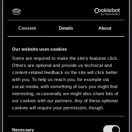
Bank Vivaldiego
Koszt werbunku zmieniono z 9 na 10.
Consent
Details
About
Zysk zmieniono z 3 na 4.
Materiały wybuchowe
Our website uses cookies
Zadawane obrażenia zmieniono z 2 na 3.
Some are required to make the site’s features click.
Others are optional and provide us technical and
Opłatę początkową zmieniono z 2 na 3.
content-related feedback so the site will click better
with you. To help us reach you, for example via
Poprawki
social media, with something of ours you might find
interesting, occasionally we might also share bits of
Król Henselt nie reaguje już na odnowienie
our cookies with our partners. Any of these optional
artefaktów.
cookies will require your permission, though.
Sandor de Baccalà nie będzie już pokazywał
talii gracza w kolejności.
You’ll find all the details regarding our use of cookies
C
Opis Planu awaryjnego uściśla teraz, że
and tweak your preferences regarding them in the
Necessary
o