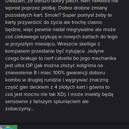
Uważam, że bardzo dobry patch. Nerf nekkera nie
:
wprost poprzez płotkę. Dobre drobne zmiany
pozostałych kart. Smoki? Super pomysł żeby te
karty przywrócić do życia ale trochę ciasno
będzie, więc pewnie nadal niegrywalne ale może
coś ciekawego szykują w nowych kartach do tego
w przyszłym miesiącu. Wreszcie skellige z
kompasem przestanie być irytujące. Jedyne
czego brakuje to nerf calveita bo jego mechanika
jest ultra OP (jak można złożyć kolgrima na
zniewolenie 8 i miec 100% gwarancji doboru
kombo w drugiej rundzie i wygrywać znaczną
część gier deckiem z 4 złotych kart i gówna to
coś jest mocno nie tak XD). I może insekty będą
sensowne z tańszym splunięciem ale
zobaczymy...