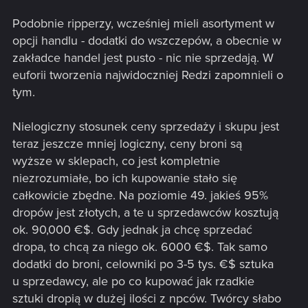
Podobnie ripperzy, wcześniej mieli asortyment w
opcji handlu - dodatki do wszczepów, a obecnie w
zakładce handel jest pusto - nic nie sprzedają. W
euforii tworzenia najwidoczniej Redzi zapomnieli o
tym.
Nielogiczny stosunek ceny sprzedaży i skupu jest
teraz jeszcze mniej logiczny, ceny broni są
wyższe w sklepach, co jest kompletnie
niezrozumiałe, bo ich kupowanie stało się
całkowicie zbędne. Na poziomie 49. jakieś 95%
dropów jest złotych, a te u sprzedawców kosztują
ok. 90,000 €$. Gdy jednak ja chcę sprzedać
dropa, to chcą za niego ok. 6000 €$. Tak samo
dodatki do broni, celowniki po 3-5 tys. €$ sztuka
u sprzedawcy, ale po co kupować jak rzadkie
sztuki dropią w dużej ilości z npców. Twórcy słabo