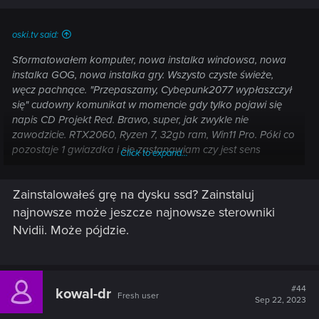
s
:
oski.tv said:
Sformatowałem komputer, nowa instalka windowsa, nowa
instalka GOG, nowa instalka gry. Wszysto czyste świeże,
węcz pachnące. "Przepaszamy, Cybepunk2077 wypłaszczył
się" cudowny komunikat w momencie gdy tylko pojawi się
napis CD Projekt Red. Brawo, super, jak zwykle nie
zawodzicie. RTX2060, Ryzen 7, 32gb ram, Win11 Pro. Póki co
pozostaje 1 gwiazdka i się zastanawiam czy jest sens
Click to expand...
kupowania DLC.
Zainstalowałeś grę na dysku ssd? Zainstaluj
najnowsze może jeszcze najnowsze sterowniki
Nvidii. Może pójdzie.
#44
kowal-dr
Fresh user
Sep 22, 2023