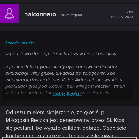
#53
halconnero
Forum regular
Sep 23, 2023
Smizzle said:
w podstawce też - np strzelaba leży w mieszkaniu judy.
a ja mam takie pytanie. kiedy były nagrywane dialogi z
aktualizacji? niby glupie, ale zaraz po zalogowaniu po
aktualizacji, dzwoni do nas Victor. Aktor dubingowy, który
podkładał głos pod Victora - pan Miłogost Reczek - zmarł
w '21 roku. Jestem ciekaw czy to pierwsze elementy
Click to expand...
używania AI w grach czy po prostu sobie wmawiam, że ten
telefon od Victora brzmi sztucznie?
Od razu miałem skojarzenie, że głos ś. p.
Miłogosta Reczka jest generowany przez SI. Ktoś
się postarał, bo wyszło całkiem dobrze. Osobiście
trochę mnie to zmroziło, chociaż zastosowana