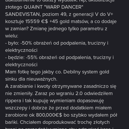
złotego QUAINT "WARP DANCER"
SANDEVISTAN, poziom 49, z generacji V do V+
kosztuje 15559 €$ +45 gold matsów, a co dodaje
w zamian? Zmianę jednego tylko parametru z
wielu:
- było: -50% obrażeń od podpalenia, trucizny i
elektryczności
- będzie: -55% obrażeń od podpalenia, trucizny i
elektryczności
Mam fotkę tego jakby co. Debilny system gold
sinku dla nieuważnych.
A zarabianie i kwoty otrzymywane zasadniczo się
nie zmieniły. Zaraz po wgraniu 2.0 odwiedziłem
rippera i tak kupuję wymieniam dopasowuję
wszczepy i dobrze że przed dodatkiem miałem
zarobione ok 800,000€$ bo szybko wydałem pół
bańki. Chciałem doprodukować trochę złotych