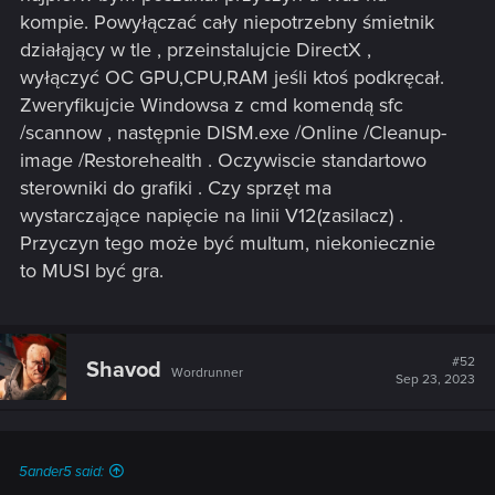
kompie. Powyłączać cały niepotrzebny śmietnik
działąjący w tle , przeinstalujcie DirectX ,
wyłączyć OC GPU,CPU,RAM jeśli ktoś podkręcał.
Zweryfikujcie Windowsa z cmd komendą sfc
/scannow , następnie DISM.exe /Online /Cleanup-
image /Restorehealth . Oczywiscie standartowo
sterowniki do grafiki . Czy sprzęt ma
wystarczające napięcie na linii V12(zasilacz) .
Przyczyn tego może być multum, niekoniecznie
to MUSI być gra.
#52
Shavod
Wordrunner
Sep 23, 2023
5ander5 said: