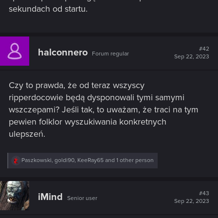
sekundach od startu.
#42
halconnero
Forum regular
Sep 22, 2023
Czy to prawda, że od teraz wszyscy
ripperdocowie będą dysponowali tymi samymi
wszczepami? Jeśli tak, to uważam, że traci na tym
pewien folklor wyszukiwania konkretnych
ulepszeń.
R
Paszkowski
,
goldi90
,
KeeRay65
and 1 other person
e
a
c
t
#43
iMind
Senior user
i
Sep 22, 2023
o
n