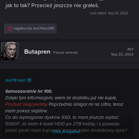
jak to tak? Przecież jeszcze nie grałeś.
Last edited:
Sep 23, 2023
R
vagabundu
and
Narsil90
e
a
c
t
#57
Butapren
Forum veteran
i
Sep 23, 2023
o
n
s
:
burt78 said:
Samozaoranie lvl 100.
Dzięki tym informacjom, wiem że dodatku już nie kupię.
Produkt niegrywalny
. Poprzednio śmigał mi na Ultra, teraz
mam pokaz slajdów.
Co do wymagania dysków SSD, to mam jeszcze wydać
500zł?. Ja mam 4 dyski HDD po 2TB każdy, i z powodu
jakieś gierki mam kupować jeszcze jeden dodatkowy dysk?
Click to expand...
Tak jak zepsuliście Wiedźmina III, tak samo zepsuliście