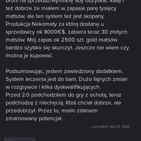
broni na sprzedaż/wymianę aby odzyskać kasę i
też dobrze że miałem w zapasie parę tysięcy
matsów, ale ten system też jest skopany.
Produkcja Nekomaty za którą dostanę u
sprzedawcy ok 8000€$, zabiera teraz 30 złotych
matsów. Mój zapas ok 2500 szt. gold matsów
bardzo szybko się skurczył. Jeszcze nie wiem czy
można je kupować.
Podsumowując, jestem zawiedziony dodatkiem.
System leczenia jest do bani. Dużo fajnych zmian
w rozgrywce i kilka dyskwalifikujących.
Przed 2.0 podchodziłem do gry z ochotą, teraz
podchodzę z niechęcią. Ktoś chciał dobrze, ale
przedobrzył. Przez to, moim zdaniem
zmarnowany potencjał.
Last edited:
Sep 23, 2023