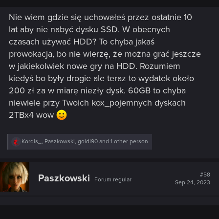
CP2077. No ale najważniejszy jest Ray Tracing, kogo tam
Nie wiem gdzie się uchowałeś przez ostatnie 10
interesuje fabuła, czy sprzęt jakim dysponują gracze.
Obecnie gram w Skyrim z ponad 120 modami, i wygląda to
lat aby nie nabyć dysku SSD. W obecnych
lepiej niż te wasze wypociny.
czasach używać HDD? To chyba jakaś
Cała nadziej a modderach, że naprawia to co zepsuliście,
prowokacja, bo nie wierzę, że można grać jeszcze
bo obecnie mam 60GB śmieci na dysku.
w jakiekolwiek nowe gry na HDD. Rozumiem
kiedyś bo były drogie ale teraz to wydatek około
200 zł za w miarę niezły dysk. 60GB to chyba
niewiele przy Twoich kox_pojemnych dyskach
2TBx4 wow
R
Kordis_
,
Paszkowski
,
goldi90
and 1 other person
e
a
c
t
#58
Paszkowski
Forum regular
i
Sep 24, 2023
o
n
s
: