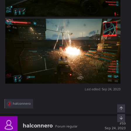
Last edited:
Sep 24, 2023
R
halconnero
Top
e
a
c
Bott
t
#59
halconnero
Forum regular
i
Sep 24, 2023