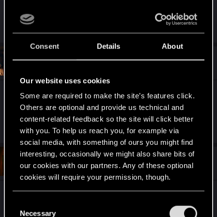
technologia wpisuje się jak ulał w cyberpunkowe
uniwersum.
Consent
Details
About
#54
5ander5
Mentor
Sep 23, 2023
Our website uses cookies
Warto zameldować że gdy wejdziemy na stronkę
Some are required to make the site’s features click.
GROWL FM w grze przy użyciu terminalu, to
Others are optional and provide us technical and
wyświetla się tylko czarny ekran.
content-related feedback so the site will click better
with you. To help us reach you, for example via
social media, with something of ours you might find
interesting, occasionally we might also share bits of
#55
Paszkowski
Forum regular
our cookies with our partners. Any of these optional
Sep 23, 2023
cookies will require your permission, though.
You’ll find all the details regarding our use of cookies
Przedmioty zdrowotne i granaty mają teraz
C
and tweak your preferences regarding them in the
Necessary
ograniczoną liczbę ładunków, które
o