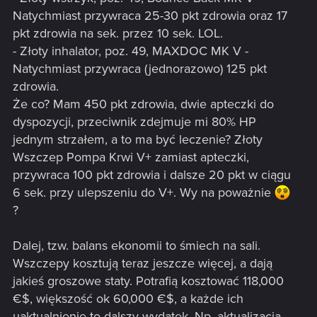
Natychmiast przywraca 25-30 pkt zdrowia oraz 17
pkt zdrowia na sek. przez 10 sek. LOL.
- Złoty inhalator, poz. 49, MAXDOC MK V -
Natychmiast przywraca (jednorazowo) 125 pkt
zdrowia.
Że co? Mam 450 pkt zdrowia, dwie apteczki do
dyspozycji, przeciwnik zdejmuje mi 80% HP
jednym strzałem, a to ma być leczenie? Złoty
Wszczep Pompa Krwi V+ zamiast apteczki,
przywraca 100 pkt zdrowia i dalsze 20 pkt w ciągu
6 sek. przy ulepszeniu do V+. Wy na poważnie
?
Dalej, tzw. balans ekonomii to śmiech na sali.
Wszczepy kosztują teraz jeszcze więcej, a dają
jakieś groszowe staty. Potrafią kosztować 118,000
€$, większość ok 60,000 €$, a każde ich
uaktualnienie to dalszy wydatek. Np, aktualizacja