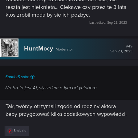
reszta jest nietknieta... Ciekawe czy przez te 3 lata
ktos zrobil moda by sie ich pozbyc.
Last edited:
Sep 23, 2023
#49
HuntMocy
Moderator
Sep 23, 2023
5ander5 said:
No bo to jest AI, slyszalem o tym od yutubera.
Tak, twórcy otrzymali zgodę od rodziny aktora
żeby przygotować kilka dodatkowych wypowiedzi.
R
Smizzle
e