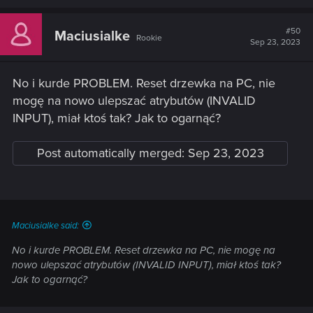
a
c
t
#50
Maciusialke
Rookie
i
Sep 23, 2023
o
n
s
No i kurde PROBLEM. Reset drzewka na PC, nie
:
mogę na nowo ulepszać atrybutów (INVALID
INPUT), miał ktoś tak? Jak to ogarnąć?
Post automatically merged:
Sep 23, 2023
Maciusialke said:
No i kurde PROBLEM. Reset drzewka na PC, nie mogę na
nowo ulepszać atrybutów (INVALID INPUT), miał ktoś tak?
Jak to ogarnąć?