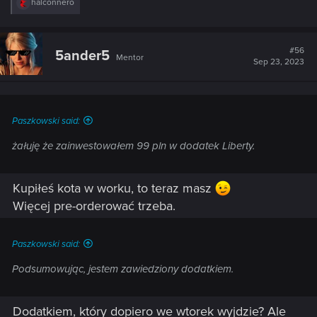
R
halconnero
e
a
c
t
#56
5ander5
Mentor
i
Sep 23, 2023
o
n
s
:
Paszkowski said:
żałuję że zainwestowałem 99 pln w dodatek Liberty.
Kupiłeś kota w worku, to teraz masz
Więcej pre-orderować trzeba.
Paszkowski said:
Podsumowując, jestem zawiedziony dodatkiem.
Dodatkiem, który dopiero we wtorek wyjdzie? Ale