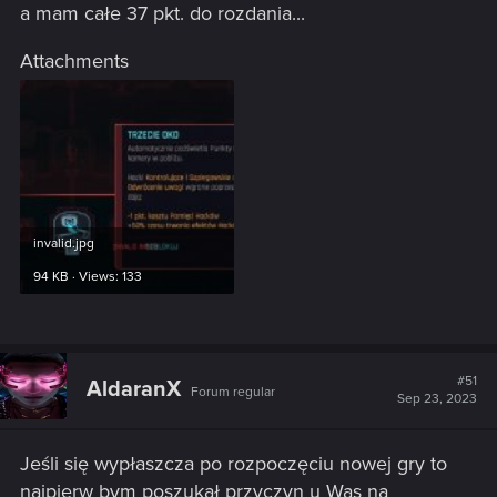
a mam całe 37 pkt. do rozdania...
Attachments
invalid.jpg
94 KB · Views: 133
#51
AldaranX
Forum regular
Sep 23, 2023
Jeśli się wypłaszcza po rozpoczęciu nowej gry to
najpierw bym poszukał przyczyn u Was na