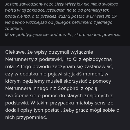
Jestem zawiedziony ty, ze Lizzy Wizzy jak nie miala swojego
wpisu w tej zakladce, (czekalem na to od premiery) tak
nadal nie ma, a to przeciez wazna postac w uniwersum CP.
Na pewno wazniejsza od jakiegos netrunnera z jednego
zadanka.
Moze pofatygujecie sie dodac w PL, skoro ma tam powrocic.
Ciekawe, że wpisy otrzymali wyłącznie
Netrunnerzy z podstawki, i to Ci z epizodyczną
rolą. Z tego powodu zaczynam się zastanawiać,
czy w dodatku nie pojawi się jakiś moment, w
którym będziemy musieli skorzystać z pomocy
Netrunnera innego niż Songbird, z opcją
zwrócenia się o pomoc do starych znajomych z
podstawki. W takim przypadku miałoby sens, że
dodali opisy tych postaci, żeby gracz mógł sobie o
nich przypomnieć.