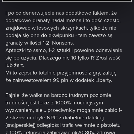
I po co denerwujecie nas dodatkowo faktem, że
dodatkowe granaty nadal można i to dość często,
znajdować w losowych skrzynkach, tylko że nie
dodają się one do ekwipunku - tam zawsze są
granaty w ilości 1-2. Nonsens.
Apteczki to samo, 1-2 sztuki i powolne odnawianie
się po użyciu. Dlaczego nie 10 tylko 1? Złośliwość
lub żart.
Mi to zepsuło totalnie przyjemność z gry, żałuję
że zainwestowałem 99 pln w dodatek Liberty.
Fajnie, że walka na bardzo trudnym poziomie
trudności jest teraz z 1000% mocniejszym
wyzwaniem, ale... przeciwnicy mogą mnie zabić 1-
2 strzałami i byle NPC z diabelnie dalekiej
(snajperskiej) odległości trafia we mnie z pistoletu
z 100% celnością zabierając ok70-80% zdrowia