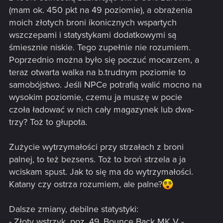
(mam ok. 450 pkt na 49 poziomie), a obrażenia
moich złotych broni ikonicznych wspartych
wszczepami i statystykami dodatkowymi są
śmiesznie niskie. Tego zupełnie nie rozumiem.
Poprzednio można było się poczuć mocarzem, a
teraz otwarta walka na b.trudnym poziomie to
samobójstwo. Jeśli NPCe potrafią walić mocno na
wysokim poziomie, czemu ja muszę w pocie
czoła ładować w nich cały magazynek lub dwa-
trzy? Toż to głupota.
Zużycie wytrzymałości przy strzałach z broni
palnej, to też bezsens. Toż to broń strzela a ja
wciskam spust. Jak to się ma do wytrzymałości.
Katany czy ostrza rozumiem, ale palne?
Dalsze zmiany, debilne statystyki:
- Złoty wstrzyk, poz. 49, Bounce Back MK V -