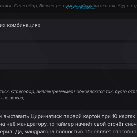
атиск, Стрегобор, Виллентретенмерт обновляются так, будто отр
Click to expand...
 не важно;
чих комбинациях.
 восстанавливается способность приказа (они снова "спят" и бу
на способность/заряды до розыгрыша мандрагоры - не важно.
арт конечны (корова-призерка, Лето: убийца королей, Дуду, не
ю.
иск, Стрегобор, Виллентретенмерт обновляются так, будто отря
 не важно;
 выставить Цири-натиск первой картой при 10 картах 
 на неё мандрагору, то таймер начнёт свой отсчёт снач
рил. Да, мандрагора полностью обновляет способност