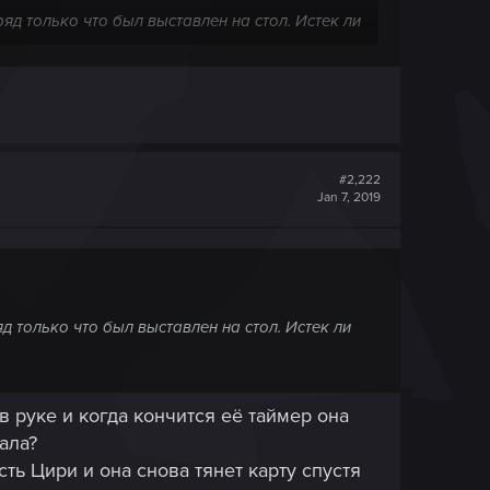
яд только что был выставлен на стол. Истек ли
дут готовы использовать свой приказ на
вольничья пехота и т.д.), мандрагора не может
#2,222
Jan 7, 2019
д только что был выставлен на стол. Истек ли
в руке и когда кончится её таймер она
ала?
ь Цири и она снова тянет карту спустя