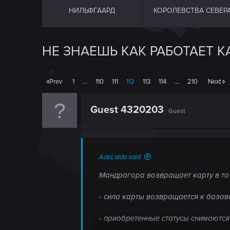
НИЛЬФГААРД
КОРОЛЕВСТВА СЕВЕР
НЕ ЗНАЕШЬ КАК РАБОТАЕТ К
Prev
1
…
110
111
112
113
114
…
210
Next
Guest 4320203
Guest
AdeLaida said:
Мандрагора возвращает карту в то с
- сила карты возвращается к базов
- приобретенные статусы снимаются (