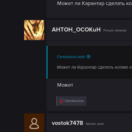
n
Может ли Карантир сделать к
:
AHTOH_OCOKuH
Forum veteran
Cenariusrus said:
Может ли Карантир сделать копию о
Может
R
Cenariusrus
e
a
c
t
vostok7478
Senior user
i
o