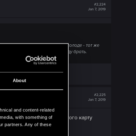
#2,224
Jan 7, 2019
ром, либо в приказно-зарядной колоде - тот же
ская, чтобы всерьез ее в колоду брать.
About
#2,225
Jan 7, 2019
hnical and content-related
ещание сработает или для этого карту
l media, with something of
ur partners. Any of these