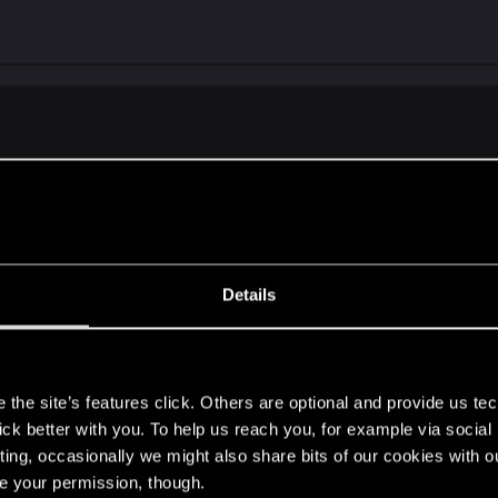
 резет носить (хотя есть дешевые споры), либо для карт с тайме
нтера / Эйка разыграть. Хотя в целом карта слишком специфиче
дать в него мандрагору нету смысла.
Details
s
the site’s features click. Others are optional and provide us tec
отить карту в руке со способностью "Завещание", зав
lick better with you. To help us reach you, for example via socia
л?
ting, occasionally we might also share bits of our cookies with o
re your permission, though.