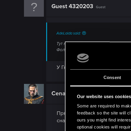
Guest 4320203
Guest
AdeLaida said:
Тут несколько вариантов - либо как
Фольтест может дополнительного Гю
У Гюнтера деплой и ордер, ки
Consent
Cenariusrus
Senior user
Our website uses cookie
Some are required to make 
Пряха: заговор - если ей погл
feedback so the site will c
сначала надо выложить на сто
ours you might find interes
optional cookies will requi