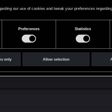
 regarding our use of cookies and tweak your preferences regarding
Preferences
Statistics
 карту в руке со способностью "Завещание", завещание сработа
es only
Allow selection
A
ботает.