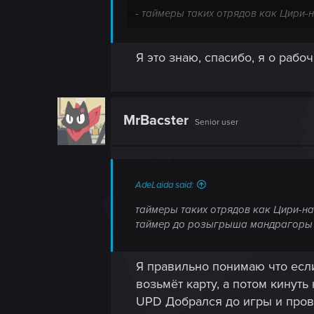
- таймеры таких отрядов как Цири-н
таймер до розыгрыша мандрагоры -
Я это знаю, спасибо, я о рабо
- у карт с приказом и/или зарядами
следующем ходу). Была ли потраче
Небольшой нюанс: все превращения к
превратить карту обратно в исходну
MrBacster
Senior user
AdeLaida said:
таймеры таких отрядов как Цири-нат
таймер до розыгрыша мандрагоры -
Я правильно понимаю что если
возьмёт карту, а потом кинуть
UPD Добрался до игры и прове