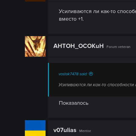
n
s
Усиливаются ли как-то способ
:
вместо +1.
AHTOH_OCOKuH
Forum veteran
vostok7478 said:
Усиливаются ли как-то способности 
Показалось
v07ulias
Mentor