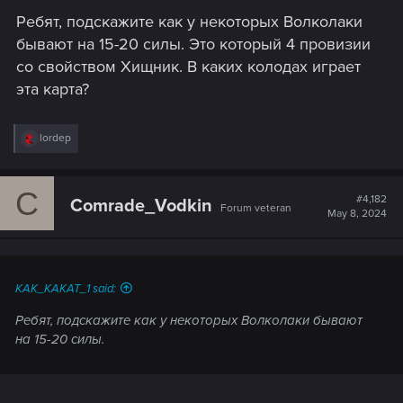
Ребят, подскажите как у некоторых Волколаки
бывают на 15-20 силы. Это который 4 провизии
со свойством Хищник. В каких колодах играет
эта карта?
R
lordep
e
a
c
C
t
#4,182
Comrade_Vodkin
Forum veteran
i
May 8, 2024
o
n
s
:
KAK_KAKAT_1 said:
Ребят, подскажите как у некоторых Волколаки бывают
на 15-20 силы.