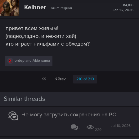
t
#4,188
Kelhner
Forum regular
i
Jan 16, 2026
o
n
s
привет всем живым!
:
(ладно,ладно, и нежити хай)
кто играет нильфами с обходом?
R
lordep
and
Akio-sama
e
a
c
First
Prev
210 of 210
t
i
o
n
Similar threads
s
:
Не могу загрузить сохранения на PC
Jul 10, 2026
1
229