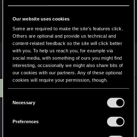
edelwejs said:
Колоды часто на фрукте Ийсгита используют эту комбу.
Our website uses cookies
Альфа-волколаком бафаешь зверя (Волколака) в руке.
Some are required to make the site’s features click.
Вот и вся комба.
Others are optional and provide us technical and
content-related feedback so the site will click better
а я то думал какая то секретная тактика )))
with you. To help us reach you, for example via
social media, with something of ours you might find
interesting, occasionally we might also share bits of
R
lordep
e
our cookies with our partners. Any of these optional
a
cookies will require your permission, though.
c
B
t
#4,186
BadTactician
Fresh user
i
May 16, 2024
You’ll find all the details regarding our use of cookies
o
C
n
and tweak your preferences regarding them in the
Necessary
o
s
Дошел до 6 ранга и началась какая-то жесть.
“Settings” menu below.
:
n
Просто с каждым оппонентом постоянные
s
Preferences
дисконнекты через каждые пару секунд. Уже
e
закралась мысль, что специально софт ставят,
n