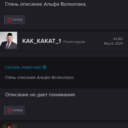
Глянь описание Альфа Волколака.
R
lordep
e
a
c
t
#4,183
KAK_KAKAT_1
Forum regular
i
May 8, 2024
o
n
s
:
Comrade_Vodkin said:
Глянь описание Альфа Волколака.
Описание не дает понимания
R
lordep
e
a
c