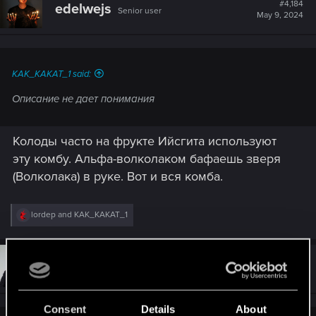
t
#4,184
edelwejs
Senior user
i
May 9, 2024
o
n
s
:
KAK_KAKAT_1 said:
Описание не дает понимания
Колоды часто на фрукте Ийсгита используют
эту комбу. Альфа-волколаком бафаешь зверя
(Волколака) в руке. Вот и вся комба.
R
lordep
and
KAK_KAKAT_1
e
a
c
t
#4,185
KAK_KAKAT_1
Forum regular
i
May 9, 2024
o
n
s
Consent
Details
About
: