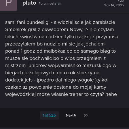
P
#20
pluto
Forum veteran
Nov 14, 2005
sami fani bundesligi - a widzieliscie jak zarabiscie
Smolarek gral z ekwadorem Nowy -> nie czytam
takich swinstw na codzien tylko raczej z przymusu
przeczytalem bo nudzilo mi sie jak jechalem
ponad 1 godz od malbokaa co do samego bieg to
musze sie pochwalic bo o wlos przegralem z
mistrzem juniorow woj.warmisnko-mazurskiego w
biegach przelajowych. on o rok starszy na
dodatek jets - (pozdro dal niego wogole )tylko
czekac az powolanie dostane do mojej kardy
wojewodzkiej moze wlasnie trener to czyta? hehe
Last
1 of 526
Next