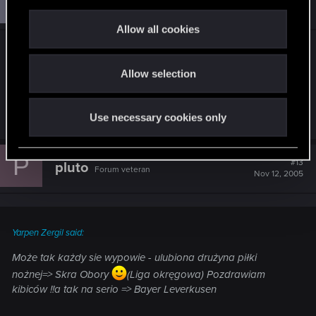
A
angmir
c
Forum veteran
Nov 11, 2005
t
Allow all cookies
i
Może tak każdy sie wypowie - ulubiona drużyna
o
piłki nożnej=> Skra Obory
(Liga okręgowa)
Allow selection
n
Pozdrawiam kibiców !!a tak na serio => Bayer
Leverkusen
Use necessary cookies only
P
#13
pluto
Forum veteran
Nov 12, 2005
Yarpen Zergil said:
Może tak każdy sie wypowie - ulubiona drużyna piłki
nożnej=> Skra Obory
(Liga okręgowa) Pozdrawiam
kibiców !!a tak na serio => Bayer Leverkusen