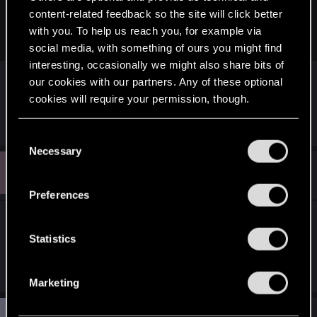
buduje się ktoś? Ma zamiar kupic projekt? Może ocena
content-related feedback so the site will click better
stanu technicznego budynku? Ewentualnie
with you. To help us reach you, for example via
projekty......ludziska no bez przesady
social media, with something of ours you might find
interesting, occasionally we might also share bits of
Tak, ale dużo jest tematów offtopic, ktore mają
our cookies with our partners. Any of these optional
dokładnie tyle samo wspólnego z Witcherem co
cookies will require your permission, though.
ten.
You’ll find all the details regarding our use of cookies
C
and tweak your preferences regarding them in the
Necessary
o
P
“Settings” menu below.
#11
n
pluto
Forum veteran
Nov 11, 2005
s
Preferences
e
my na wf krecimy beke z naszego wfisty a sam
n
osobiscie nie potrzebuje wf-u bo trenuje LA i wf to
t
Statistics
S
dla mnie skromna rekreacja
e
Marketing
l
e
#12