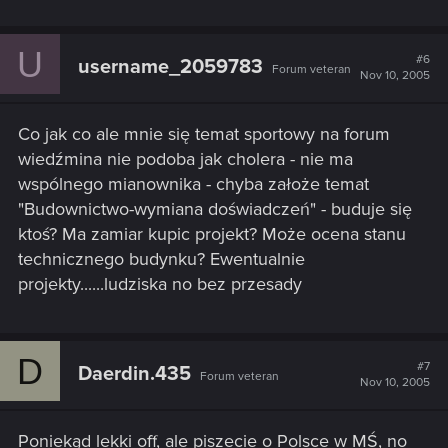
U
#6
username_2059783
Forum veteran
Nov 10, 2005
Co jak co ale mnie się temat sportowy na forum
wiedźmina nie podoba jak cholera - nie ma
wspólnego mianownika - chyba założe temat
"Budownictwo-wymiana doświadczeń" - buduje się
ktoś? Ma zamiar kupic projekt? Może ocena stanu
technicznego budynku? Ewentualnie
projekty......ludziska no bez przesady
D
#7
Daerdin.435
Forum veteran
Nov 10, 2005
Poniekąd lekki off, ale piszecie o Polsce w MŚ, no