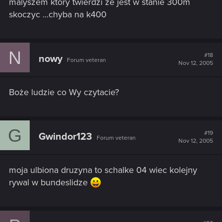
malyszem ktory twierdzi ze jest w stanie 300m
skoczyc ...chyba na k400
N
#18
nowy
Forum veteran
Nov 12, 2005
Boże ludzie co Wy czytacie?
G
#19
Gwindor123
Forum veteran
Nov 12, 2005
moja ulbiona druzyna to schalke 04 wiec kolejny
rywal w bundeslidze