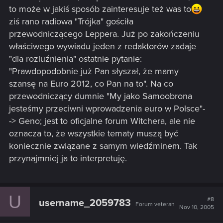
to może w jakiś sposób zainteresuje też was to
ziś rano radiowa "Trójka" gościła
przewodniczącego Leppera. Już po zakończeniu
właściwego wywiadu jeden z redaktorów zadaje
"dla rozluźnienia" ostatnie pytanie:
"Prawdopodobnie już Pan słyszał, że mamy
szansę na Euro 2012, co Pan na to". Na co
przewodniczący dumnie "My jako Samoobrona
jesteśmy przeciwni wprowadzenia euro w Polsce"-
-> Geno; jest to oficjalne forum Witchera, ale nie
oznacza to, że wszystkie tematy muszą być
koniecznie związane z samym wiedźminem. Tak
przynajmniej ja to interpretuję.
U
#8
username_2059783
Forum veteran
Nov 10, 2005