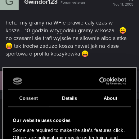
G
Gwindor123
Forum veteran
Nov 11, 2005
heh... my gramy na WFie prawie caly czas w
kosza... 10 godzin w tygodniu gramy w kosza...
no czasami sie trafi wyjscie na silownie albo siatka
tak troche zaduzo kosza nawet jak na klase
sportowa o profilu koszykowka
N
#10
nowy
Forum veteran
Nov 11, 2005
Consent
Details
About
Geno said:
Our website uses cookies
Co jak co ale mnie się temat sportowy na forum wiedźmina
nie podoba jak cholera - nie ma wspólnego mianownika -
Some are required to make the site’s features click.
chyba założe temat "Budownictwo-wymiana doświadczeń" -
Others are optional and provide us technical and