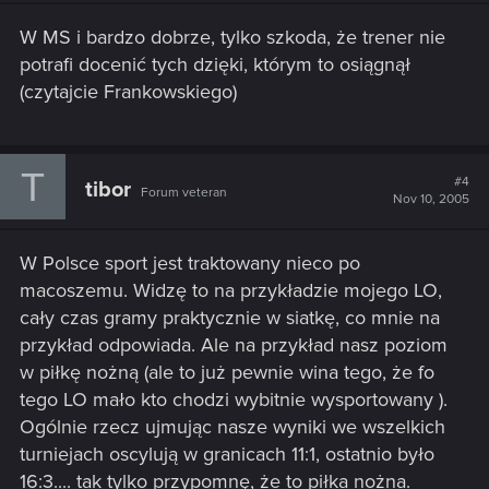
W MS i bardzo dobrze, tylko szkoda, że trener nie
potrafi docenić tych dzięki, którym to osiągnął
(czytajcie Frankowskiego)
T
#4
tibor
Forum veteran
Nov 10, 2005
W Polsce sport jest traktowany nieco po
macoszemu. Widzę to na przykładzie mojego LO,
cały czas gramy praktycznie w siatkę, co mnie na
przykład odpowiada. Ale na przykład nasz poziom
w piłkę nożną (ale to już pewnie wina tego, że fo
tego LO mało kto chodzi wybitnie wysportowany ).
Ogólnie rzecz ujmując nasze wyniki we wszelkich
turniejach oscylują w granicach 11:1, ostatnio było
16:3.... tak tylko przypomnę, że to piłka nożna.