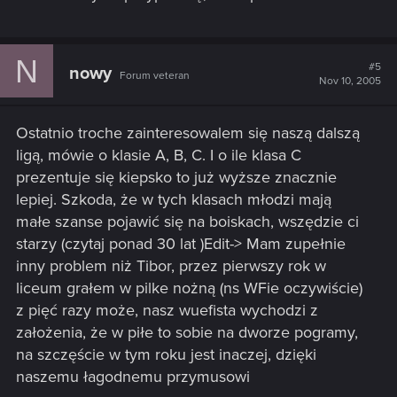
N
#5
nowy
Forum veteran
Nov 10, 2005
Ostatnio troche zainteresowalem się naszą dalszą
ligą, mówie o klasie A, B, C. I o ile klasa C
prezentuje się kiepsko to już wyższe znacznie
lepiej. Szkoda, że w tych klasach młodzi mają
małe szanse pojawić się na boiskach, wszędzie ci
starzy (czytaj ponad 30 lat )Edit-> Mam zupełnie
inny problem niż Tibor, przez pierwszy rok w
liceum grałem w pilke nożną (ns WFie oczywiście)
z pięć razy może, nasz wuefista wychodzi z
założenia, że w piłe to sobie na dworze pogramy,
na szczęście w tym roku jest inaczej, dzięki
naszemu łagodnemu przymusowi