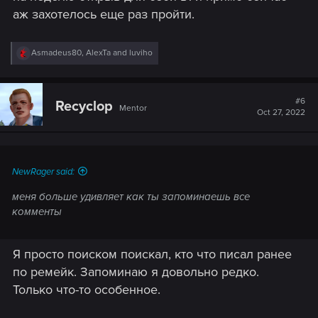
аж захотелось еще раз пройти.
R
Asmadeus80
,
AlexTa
and
luviho
e
a
c
t
#6
Recyclop
Mentor
i
Oct 27, 2022
o
n
s
:
NewRager said:
меня больше удивляет как ты запоминаешь все
комменты
Я просто поиском поискал, кто что писал ранее
по ремейк. Запоминаю я довольно редко.
Только что-то особенное.