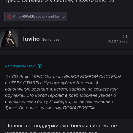
Трисс. Оставьте эту систему, ПОЖАЛУЙСТА!
R
AntonRIPpER
,
vova_k
and
luviho
e
a
c
t
#15
luviho
Senior user
i
Oct 27, 2022
o
n
s
:
Asmadeus80 said:
Ув. CD Project RED! Оставьте ВЫБОР БОЕВОЙ СИСТЕМЫ
из ТРЕХ СТИЛЕЙ! Ну пожалуйста! Это самый
каноничный вариант и, кстати, завязан на сюжете при
обучении. Это когда Геральт в Каэр-Морхене узнает о
стилях ведения боя у Ламберта, после вылечивания
Трисс. Оставьте эту систему, ПОЖАЛУЙСТА!
Полностью поддерживаю, боевая система не