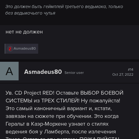
Это должен быть геймплей третьего ведьмака, только
без ведьмачьего чутья
нет не должен
R
Asmadeus80
e
a
c
A
t
#14
Asmadeus80
Senior user
i
Oct 27, 2022
o
n
s
Ув. CD Project RED! Оставьте ВЫБОР БОЕВОЙ
:
СИСТЕМЫ из ТРЕХ СТИЛЕЙ! Ну пожалуйста!
Это самый каноничный вариант и, кстати,
завязан на сюжете при обучении. Это когда
Геральт в Каэр-Морхене узнает о стилях
ведения боя у Ламберта, после излечения