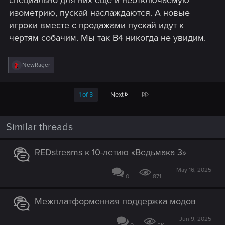
изометрию, пускай наслаждаются. А новые
игроки вместе с продажами пускай идут к
чертям собачим. Мы так В4 никогда не увидим.
R
NewRager
e
a
c
Last
1 of 3
Next
t
i
o
n
Similar threads
s
:
REDstreams к 10-летию «Ведьмака 3»
May 16, 2025
0
871
Межплатформенная поддержка модов
Jun 9, 2025