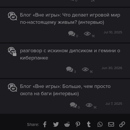
0
2K
Блог «Вне игры»: Что делает игровой мир
по-настоящему живым? (интервью)
Jul 10, 2025
0
1K
разговор с искином дипсиком и гемини о
киберпанке
Jun 30, 2026
3
1K
Блог «Вне игры»: Больше, чем просто
охота на баги (интервью)
Jul 7, 2025
0
1K
Facebook
Twitter
Reddit
Pinterest
Tumblr
WhatsApp
Email
Li
Share: