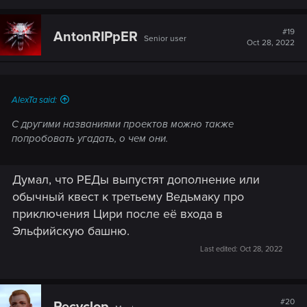
#19
AntonRIPpER
Senior user
Oct 28, 2022
AlexTa said:
С другими названиями проектов можно также
попробовать угадать, о чем они.
Думал, что РЕДы выпустят дополнение или
обычный квест к третьему Ведьмаку про
приключения Цири после её входа в
Эльфийскую башню.
Last edited:
Oct 28, 2022
#20
Recyclop