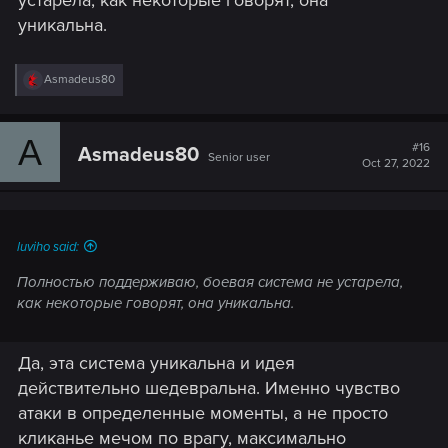
устарела, как некоторые говорят, она
уникальна.
R
Asmadeus80
e
a
c
A
t
#16
Asmadeus80
Senior user
i
Oct 27, 2022
o
n
s
:
luviho said:
Полностью поддерживаю, боевая система не устарела,
как некоторые говорят, она уникальна.
Да, эта система уникальна и идея
действительно шедевральна. Именно чувство
атаки в определенные моменты, а не просто
кликанье мечом по врагу, максимально