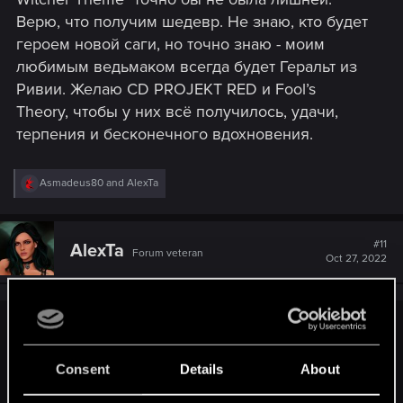
Верю, что получим шедевр. Не знаю, кто будет
героем новой саги, но точно знаю - моим
любимым ведьмаком всегда будет Геральт из
Ривии. Желаю CD PROJEKT RED и Fool’s
Theory, чтобы у них всё получилось, удачи,
терпения и бесконечного вдохновения.
R
Asmadeus80
and
AlexTa
e
a
c
t
#11
AlexTa
Forum veteran
i
Oct 27, 2022
o
n
s
:
AntonRIPpER said:
Желаю CD PROJEKT RED и Fool’s Theory, чтобы у них всё
Consent
Details
About
получилось