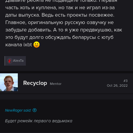
:
часть хоть и куплена, но так и не играл из-за
даты выпуска. Ведь есть проекты посвежее.
Главное, оригинальную русскую озвучку не
забудьте добавить. А то я уже предвкушаю, как
это будут долго обсуждать беларусы с ютуб
канала ixbt
R
AlexTa
e
a
c
t
#3
Recyclop
Mentor
i
Oct 26, 2022
o
n
s
:
NewRager said:
Будет ремейк первого ведьмака