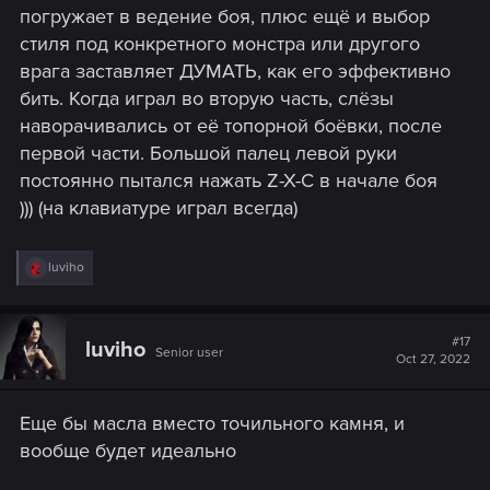
погружает в ведение боя, плюс ещё и выбор
стиля под конкретного монстра или другого
врага заставляет ДУМАТЬ, как его эффективно
бить. Когда играл во вторую часть, слёзы
наворачивались от её топорной боёвки, после
первой части. Большой палец левой руки
постоянно пытался нажать Z-X-C в начале боя
))) (на клавиатуре играл всегда)
R
luviho
e
a
c
t
#17
luviho
Senior user
i
Oct 27, 2022
o
n
s
Еще бы масла вместо точильного камня, и
:
вообще будет идеально