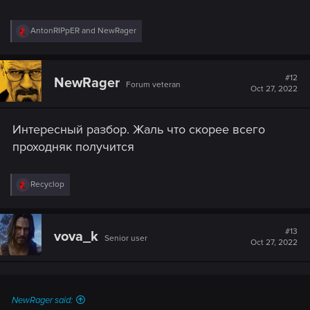
R
AntonRIPpER
and
NewRager
e
a
c
t
#12
NewRager
Forum veteran
i
Oct 27, 2022
o
n
s
Интересный разбор. Жаль что скорее всего
:
проходняк получится
R
Recyclop
e
a
c
t
#13
vova_k
Senior user
i
Oct 27, 2022
o
n
s
:
NewRager said: