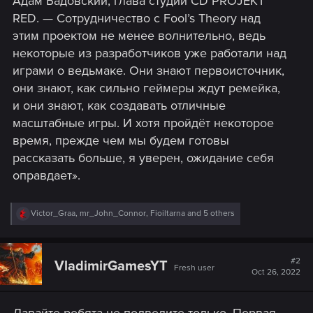
Адам Бадовский, глава студии CD PROJEKT
RED. — Сотрудничество с Fool’s Theory над
этим проектом не менее волнительно, ведь
некоторые из разработчиков уже работали над
играми о ведьмаке. Они знают первоисточник,
они знают, как сильно геймеры ждут ремейка,
и они знают, как создавать отличные
масштабные игры. И хотя пройдёт некоторое
время, прежде чем мы будем готовы
рассказать больше, я уверен, ожидание себя
оправдает».
R
Victor_Graa
,
mr_John_Connor
,
Fioiltarna
and 5 others
e
a
c
t
#2
VladimirGamesYT
Fresh user
i
Oct 26, 2022
o
n
s
Давайте ребята не подведите только. Первая