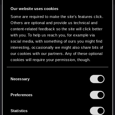
Our website uses cookies
Главное, чтобы наши ожидания и их
"получилось" совпали. У Нетфликса с
Some are required to make the site’s features click.
Ведьмаком тоже получилось все хорошо... Но
Others are optional and provide us technical and
только не для фанатов серии Ведьмак и лора
content-related feedback so the site will click better
вселенной.
with you. To help us reach you, for example via
social media, with something of ours you might find
interesting, occasionally we might also share bits of
Тоже очень рада новости о ремейке. Очень
our cookies with our partners. Any of these optional
многие ждали таких новостей.
cookies will require your permission, though.
Post automatically merged:
Oct 27, 2022
You’ll find all the details regarding our use of cookies
C
and tweak your preferences regarding them in the
Necessary
o
“Settings” menu below.
n
"Canis Majoris" в переводе означает Большой
s
пес или Главный пес. Получается, что
Preferences
e
название дает нам намек на собаку (волка). Мы
n
знаем, что Геральта звали еще и Белым
t
Statistics
волком, поэтому задним числом видно, что