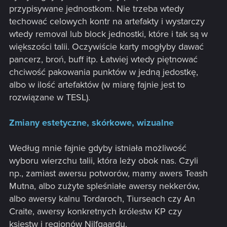
przypisywane jednostkom. Nie trzeba wtedy
techować celowych kontr na artefakty i wystarczy
wtedy removal lub block jednostki, które i tak są w
większości talii. Oczywiście karty mogłyby dawać
pancerz, broń, buff itp. Łatwiej wtedy piętnować
chciwość pakowania punktów w jedną jedostkę,
albo w ilość artefaktów (w miarę fajnie jest to
rozwiązane w TESL).
Zmiany estetyczne, skórkowe, wizualne
Według mnie fajnie gdyby istniała możliwość
wyboru wierzchu talii, która leży obok nas. Czyli
np., zamiast awersu potworów, mamy awers Teash
Mutna, albo zużyte spleśniałe awersy nekkerów,
albo awersy kalnu Tordaroch, Tiurseach czy An
Craite, awersy konkretnych królestw KP czy
księstw i regionów Nilfgaardu.