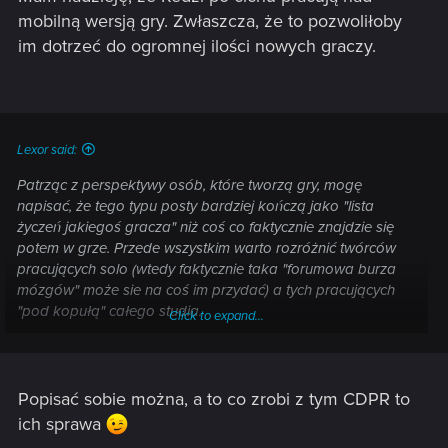
mobilną wersją gry. Zwłaszcza, że to pozwoliłoby
im dotrzeć do ogromnej ilości nowych graczy.
Lexor said:
Patrząc z perspektywy osób, które tworzą gry, mogę
napisać, że tego typu posty bardziej kończą jako "lista
życzeń jakiegoś gracza" niż coś co faktycznie znajdzie się
potem w grze. Przede wszystkim warto rozróżnić twórców
pracujących solo (wtedy faktycznie taka "forumowa burza
mózgów" może sie na coś im przydać) a tych pracujących
"pod kopułą" całego studia.
Click to expand...
Myślę też, że CDPR powinien bardziej skupić się w chwili
obecnej na doszlifowaniu obecnie istniejącego produktu niż
na wprowadzaniu nowych rozwiązań (np. edytor talii,
Popisać sobie można, a to co zrobi z tym CDPR to
postawowa rzecz w tego tupu projekcie, ma wciąż bardzo
ich sprawa
wiele braków).