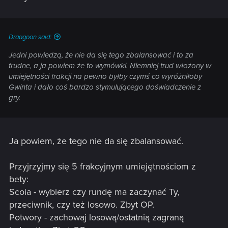
neutrali. Tasak do Scoia, Gaunter do Potworów, Nivellen
również np. do Scoia, mogliby powodować iż gracze
bardziej czuliby różnicę z gry daną frakcją, gdyż potwory z
potworami a nieludzie z nieludźmi, do tego karty z bardzo
Draagoon said:
unikalnymi efektami a jednocześnie niedostepnymi dla
Jedni powiedzą, że nie da się tego zbalansować i to za
każdej frakcji.
trudne, a ja powiem że to wymówki. Niemniej trud włożony w
umiejętności frakcji na pewno byłby czymś co wyróżniłoby
Gwinta i dało coś bardzo stymulującego doświadczenie z
gry.
Ja powiem, że tego nie da się zbalansować.
Przyjrzyjmy się 5 frakcyjnym umiejętnościom z
bety:
Scoia - wybierz czy rundę ma zaczynać Ty,
przeciwnik, czy też losowo. Zbyt OP.
Potwory - zachowaj losową/ostatnią zagraną