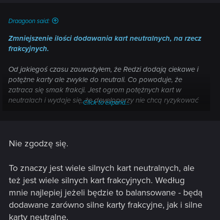
Draagoon said:
Zmniejszenie ilości dodawania kart neutralnych, na rzecz
frakcyjnych.
Od jakiegoś czasu zauważyłem, że Redzi dodają ciekawe i
potężne karty ale zwykle do neutrali. Co powoduje, że
zatraca się smak frakcji. Jest ogrom potężnych kart w
neutralach i wydaje się, że developerzy nie chcą ryzykować
Click to expand...
dodania zbyt silnej karty frakcyjnej właśnie na rzecz
dostępności dla wszystkich, co według mnie nieco zabija
smak grania daną frakcją.
Nie zgodzę się.
Wiąże się to z tym, że występujące archetypy talii są
projektowane do synergii. Niemniej od zatracenia
To znaczy jest wiele silnych kart neutralnych, ale
umiejętności frakcyjnych, które naprawdę robiły różnicę w
też jest wiele silnych kart frakcyjnych. Według
grze daną frakcja co raz więcej kart jest dodawanych do
mnie najlepiej jeżeli będzie to balansowane - będą
neutrali, a mniej do konkretnych frakcji. Weźmy np. takiego
Nivellena, Gauntera, Tasaka, itp. Karty bardzo fajne, silne i
dodawane zarówno silne karty frakcyjne, jak i silne
mogące pasować bardziej do konkretnej frakcji, a nie do
karty neutralne.