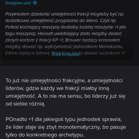
Draagoon said:
Przykładem działania umiejętności frakcji mogłaby być np.
dodatkowa umiejętność przypisana do lidera. Czyli np.
Foltest kochający maszyny dodałby każdej maszynie +1 (do
tagu maszyna), Henselt uwielbiający złoto mógłby dodać
złotym kartom z frakcji KP +1, Brouver będący krasnalem
mógłby dawać np. wytrzymałość jednostkom Mahakamu,
Eithne będąca liderką Brokilonu może dawać łucznikom +1
Click to expand...
siły, itp. Czyli umiejętność frakcyjna przypisana do lidera
dodatkowo wraz z umiejętnością lidera, albo można iść w
kompletnie innym kierunku.
To już nie umiejętności frakcyjne, a umiejętności
liderów, gdzie każdy we frakcji miałby inną
umiejętność. A to nie ma sensu, bo liderzy już się
od siebie różnią.
POnadto +1 dla jakiegoś typu jednostek sprawia,
że lider staje się zbyt monotematyczny, bo pasuje
tylko do konkretnego archetypu.