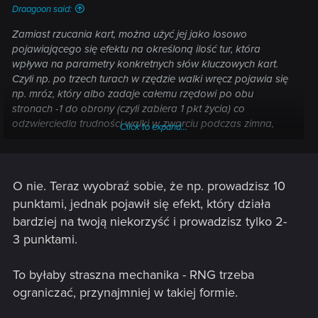
Draagoon said:
Zamiast rzucania kart, można użyć jej jako losowo
pojawiającego się efektu na określoną ilość tur, która
wpływa na parametry konkretnych słów kluczowych kart.
Czyli np. po trzech turach w rzędzie walki wręcz pojawia się
np. mróz, który albo zadaje całemu rzędowi po obu
stronach -1 do obrony (czyli zabiera 1 pkt życia) co
odzwierciedla trudności walki w zwarciu podczas zimna,
Click to expand...
albo np. zabiera punkty tylko jednostkom posiadającym tag
„żołnierz”, „maszyna” itp.. Byłoby to klimatyczne, być może
ciekawe urozmaicenie jeżeli RNG w Gwincie ma w ogóle
istnieć.
O nie. Teraz wyobraź sobie, że np. prowadzisz 10
punktami, jednak pojawił się efekt, który działa
bardziej na twoją niekorzyść i prowadzisz tylko 2-
3 punktami.
To byłaby straszna mechanika - RNG trzeba
ograniczać, przynajmniej w takiej formie.