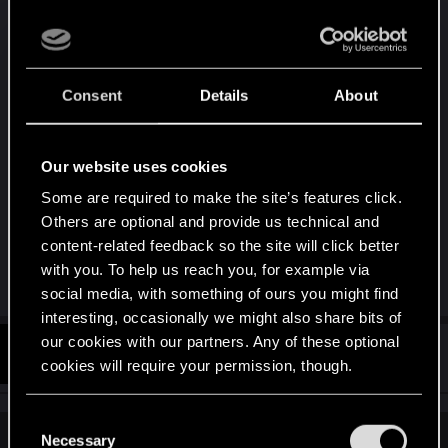
konsola jest mniejszym wydatkiem niż komputer
gamingowy. Wiąże się to również bezpośrednio z
wersją mobilną.
Consent
Details
About
Cóż wszystkim, którzy dotrwali do końca tekstu
gratuluję i zachęcam do dyskusji, aby
zainspirować Redów do szukania nowych
Our website uses cookies
rozwiązań, lub rozwijania obecnych
Some are required to make the site’s features click.
Others are optional and provide us technical and
Pozdrawiam
content-related feedback so the site will click better
with you. To help us reach you, for example via
R
Swooneb
social media, with something of ours you might find
e
a
interesting, occasionally we might also share bits of
c
our cookies with our partners. Any of these optional
t
#2
Lexor
Forum veteran
i
cookies will require your permission, though.
Nov 30, 2018
o
n
s
You’ll find all the details regarding our use of cookies
C
:
and tweak your preferences regarding them in the
Necessary
o