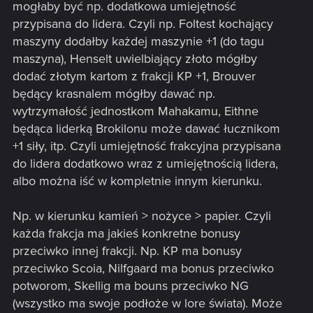
mogłaby być np. dodatkowa umiejętność
przypisana do lidera. Czyli np. Foltest kochający
maszyny dodałby każdej maszynie +1 (do tagu
maszyna), Henselt uwielbiający złoto mógłby
dodać złotym kartom z frakcji KP +1, Brouver
będący krasnalem mógłby dawać np.
wytrzymałość jednostkom Mahakamu, Eithne
będąca liderką Brokilonu może dawać łucznikom
+1 siły, itp. Czyli umiejętność frakcyjna przypisana
do lidera dodatkowo wraz z umiejętnością lidera,
albo można iść w kompletnie innym kierunku.
Np. w kierunku kamień > nożyce > papier. Czyli
każda frakcja ma jakieś konkretne bonusy
przeciwko innej frakcji. Np. KP ma bonusy
przeciwko Scoia, Nilfgaard ma bonus przeciwko
potworom, Skellig ma bouns przeciwko NG
(wszystko ma swoje podłoże w lore świata). Może