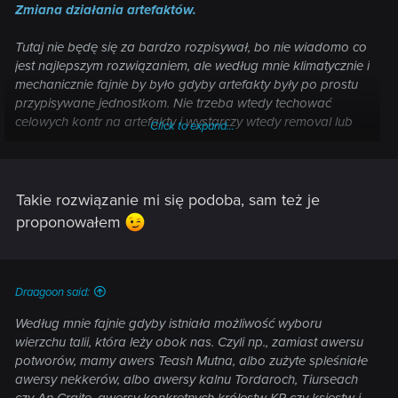
Zmiana działania artefaktów.
Tutaj nie będę się za bardzo rozpisywał, bo nie wiadomo co
jest najlepszym rozwiązaniem, ale według mnie klimatycznie i
mechanicznie fajnie by było gdyby artefakty były po prostu
przypisywane jednostkom. Nie trzeba wtedy techować
celowych kontr na artefakty i wystarczy wtedy removal lub
Click to expand...
block jednostki, które i tak są w większości talii. Oczywiście
karty mogłyby dawać pancerz, broń, buff itp. Łatwiej wtedy
piętnować chciwość pakowania punktów w jedną jedostkę,
albo w ilość artefaktów (w miarę fajnie jest to rozwiązane w
Takie rozwiązanie mi się podoba, sam też je
TESL).
proponowałem
Draagoon said:
Według mnie fajnie gdyby istniała możliwość wyboru
wierzchu talii, która leży obok nas. Czyli np., zamiast awersu
potworów, mamy awers Teash Mutna, albo zużyte spleśniałe
awersy nekkerów, albo awersy kalnu Tordaroch, Tiurseach