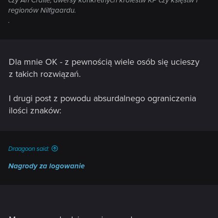
czy An Craite, awersy konkretnych królestw KP czy księstw i
regionów Nilfgaardu.
.
Dla mnie OK - z pewnością wiele osób się ucieszy
z takich rozwiązań.
I drugi post z powodu absurdalnego ograniczenia
ilości znaków:
Draagoon said:
Nagrody za logowanie