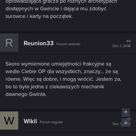
oprowadzająca gracza po różnych archetypach
dostępnych w Gwincie i dająca mu zdobyć
surowce i karty na początek.
R
#4
Reunion33
Forum veteran
Dec 1, 2018
Skoro wymienione umiejętności frakcyjne są
wedle Ciebie OP dla wszystkich, znaczy... że są
równe. Więc są dobre, i mogą wrócić. Jestem za,
bo to była jedna z ciekawszych mechanik
dawnego Gwinta.
Top
W
#5
Wikli
Forum regular
Bott
Dec 1, 2018