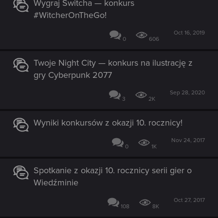
Wygraj Switcha — konkurs
#WitcherOnTheGo!
Oct 16, 2019
0
606
Twoje Night City — konkurs na ilustrację z
gry Cyberpunk 2077
Sep 28, 2020
3
2K
Wyniki konkursów z okazji 10. rocznicy!
Nov 24, 2017
0
1K
Spotkanie z okazji 10. rocznicy serii gier o
Wiedźminie
Oct 27, 2017
108
8K