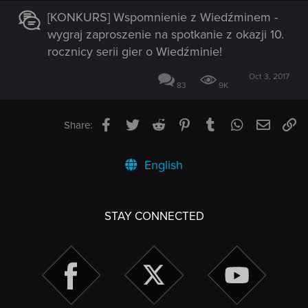
[KONKURS] Wspomnienie z Wiedźminem -
wygraj zaproszenie na spotkanie z okazji 10.
rocznicy serii gier o Wiedźminie!
Oct 3, 2017
83
9K
Facebook
Twitter
Reddit
Pinterest
Tumblr
WhatsApp
Email
Li
Share:
English
STAY CONNECTED