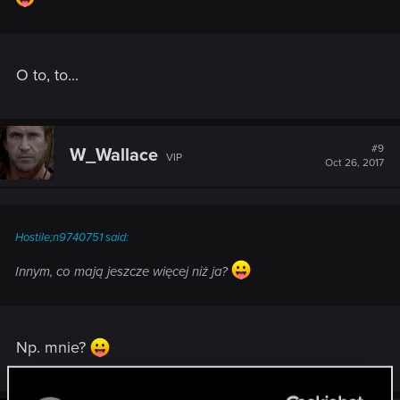
O to, to...
#9
W_Wallace
VIP
Oct 26, 2017
Hostile;n9740751 said:
Innym, co mają jeszcze więcej niż ja?
Np. mnie?