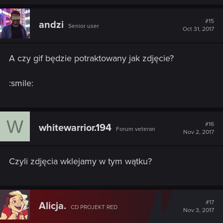
a
c
t
#15
andzi
Senior user
i
Oct 31, 2017
o
n
s
A czy gif będzie potraktowany jak zdjęcie?
:
:smile:
W
#16
whitewarrior.194
Forum veteran
Nov 2, 2017
Czyli zdjęcia wklejamy w tym wątku?
#17
Alicja.
CD PROJEKT RED
Nov 3, 2017