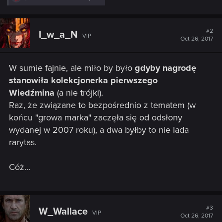
e
a
c
t
#2
I_w_a_N
VIP
i
Oct 26, 2017
o
n
s
W sumie fajnie, ale miło by było
gdyby nagrodę
:
stanowiła kolekcjonerka pierwszego
Wiedźmina
(a nie trójki).
Raz, że związane to bezpośrednio z tematem (w
końcu "growa marka" zaczęła się od odsłony
wydanej w 2007 roku), a dwa byłby to nie lada
rarytas.
Cóż...
#3
W_Wallace
VIP
Oct 26, 2017