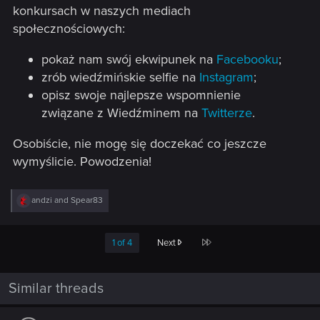
konkursach w naszych mediach
społecznościowych:
pokaż nam swój ekwipunek na
Facebooku
;
zrób wiedźmińskie selfie na
Instagram
;
opisz swoje najlepsze wspomnienie
związane z Wiedźminem na
Twitterze
.
Osobiście, nie mogę się doczekać co jeszcze
wymyślicie. Powodzenia!
R
andzi
and
Spear83
e
a
c
Last
1 of 4
Next
t
i
o
n
Similar threads
s
: