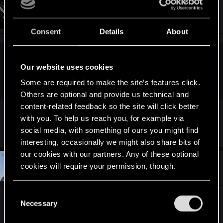
#10
Hostile
Mentor
Oct 26, 2017
Consent
Details
About
W_Wallace;n9741081 said:
Our website uses cookies
Np. mnie?
Some are required to make the site’s features click.
Others are optional and provide us technical and
content-related feedback so the site will click better
with you. To help us reach you, for example via
Ty to masz co najwyżej więcej wzrostu
social media, with something of ours you might find
interesting, occasionally we might also share bits of
our cookies with our partners. Any of these optional
#11
Vistula77
cookies will require your permission, though.
Forum veteran
Oct 27, 2017
You’ll find all the details regarding our use of cookies
C
Trochę dublują się konkursy z tego forum i
and tweak your preferences regarding them in the
Necessary
o
Facebooka - mają też odrębne regulaminy. Tutaj
“Settings” menu below.
n