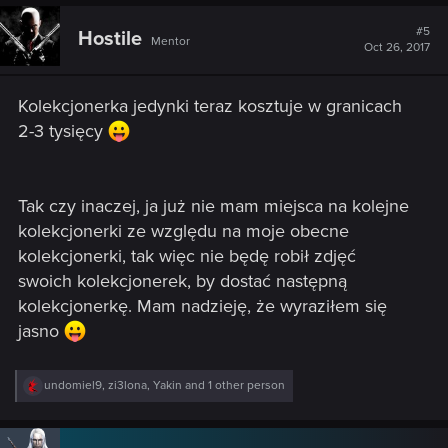
#5
Hostile
Mentor
Oct 26, 2017
Kolekcjonerka jedynki teraz kosztuje w granicach
2-3 tysięcy
Tak czy inaczej, ja już nie mam miejsca na kolejne
kolekcjonerki ze względu na moje obecne
kolekcjonerki, tak więc nie będę robił zdjęć
swoich kolekcjonerek, by dostać następną
kolekcjonerkę. Mam nadzieję, że wyraziłem się
jasno
R
undomiel9
,
zi3lona
,
Yakin
and 1 other person
e
a
c