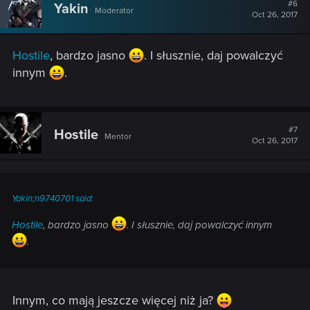
t
#6
Yakin
Moderator
i
Oct 26, 2017
o
n
s
Hostile
, bardzo jasno
. I słusznie, daj powalczyć
:
innym
.
#7
Hostile
Mentor
Oct 26, 2017
Yakin;n9740701 said:
Hostile
, bardzo jasno
. I słusznie, daj powalczyć innym
.
Innym, co mają jeszcze więcej niż ja?