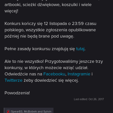
artbooki, scieżki dźwiękowe, koszulki i wiele
więcej!
Konkurs kończy się 12 listopada o 23:59 czasu
polskiego, wszystkie zgłoszenia opublikowane
później nie będą brane pod uwagę.
Pełne zasady konkursu znajdują się
tutaj
.
Ale to nie wszystko! Przygotowaliśmy jeszcze trzy
konkursy, w których możecie wziąć udział.
Odwiedźcie nas na
Facebooku
,
Instagramie
i
Twitterze
żeby dowiedzieć się więcej.
Powodzenia!
Last edited:
Oct 26, 2017
R
Spear83
,
McBobek
and
Sylvin