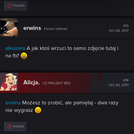
R
Hostile
e
a
c
t
#13
erwins
Forum veteran
i
Oct 28, 2017
o
n
s
alkozera
A jak ktoś wrzuci to samo zdjęcie tutaj i
:
na fb?
#14
Alicja.
CD PROJEKT RED
Oct 30, 2017
erwins
Możesz to zrobić, ale pamiętaj - dwa razy
nie wygrasz
R
erwins
e