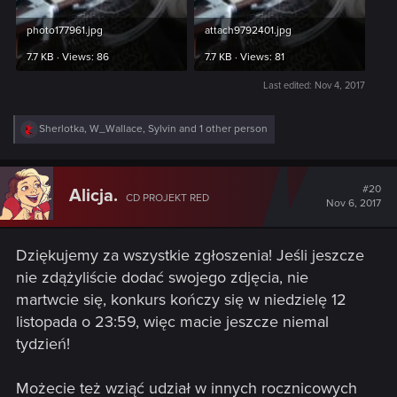
photo177961.jpg
attach9792401.jpg
7.7 KB · Views: 86
7.7 KB · Views: 81
Last edited:
Nov 4, 2017
R
Sherlotka
,
W_Wallace
,
Sylvin
and 1 other person
e
a
c
t
#20
Alicja.
CD PROJEKT RED
i
Nov 6, 2017
o
n
s
Dziękujemy za wszystkie zgłoszenia! Jeśli jeszcze
:
nie zdążyliście dodać swojego zdjęcia, nie
martwcie się, konkurs kończy się w niedzielę 12
listopada o 23:59, więc macie jeszcze niemal
tydzień!
Możecie też wziąć udział w innych rocznicowych