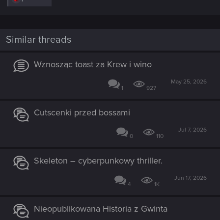
e
a
c
t
i
Similar threads
o
n
s
Wznosząc toast za Krew i wino
:
May 25, 2026
1
927
Cutscenki przed bossami
Jul 7, 2026
0
110
Skeleton – cyberpunkowy thriller.
Jun 17, 2026
4
1K
Nieopublikowana Historia z Gwinta