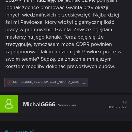
jednak zechce promować Gwinta przy okazji
innych wiedźmińskich przedsięwzięć. Najbardziej
żal mi Pawloexa, który włożył gigantyczną ilość
pracy w promowanie Gwinta. Zawsze oglądam
mastersy na jego kanale. Teraz boję się, że
zrezygnuje, tymczasem może CDPR powinien
zaproponować takim ludziom jak Pawloex pracę w
swoim teamie? Sądzę, że znacznie mniejszym
kosztem mogliby dokonać prawdziwych cudów.
R
MichalG666
,
Iorweth15
and
_SILVER_ANGEL_
e
a
c
t
#8
MichalG666
Senior user
i
Dec 5, 2022
o
n
s
:
Gwinciok said: