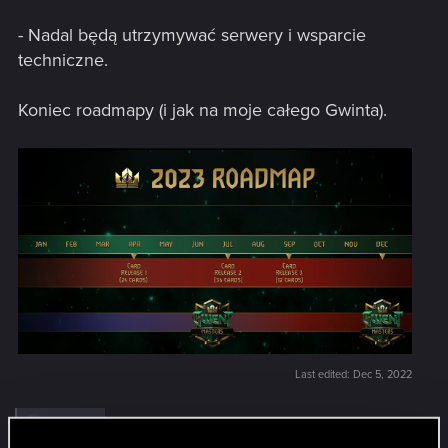
- Nadal będą utrzymywać serwery i wsparcie
techniczne.
Koniec roadmapy (i jak na moje całego Gwinta).
Last edited:
Dec 5, 2022
R
piotr4440
e