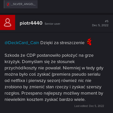
R
_SILVER_ANGEL_
e
a
c
t
#5
piotr4440
Senior user
i
Dec 5, 2022
o
n
s
:
@DeckCard_Cain
Dzięki za streszczenie
Szkoda że CDP postanowiło położyć na grze
krzyżyk. Domyślam się że stosunek
przychód/koszty nie powalał. Niemniej w tedy gdy
można było coś zyskać (premiera pseudo serialu
od netflixa i pierwszy sezon) również nic nie
zrobiono by zmienić stan rzeczy i zyskać szerszy
rozgłos. Przespano najlepszy możliwy moment by
niewielkim kosztem zyskać bardzo wiele.
Last edited:
Dec 5, 2022