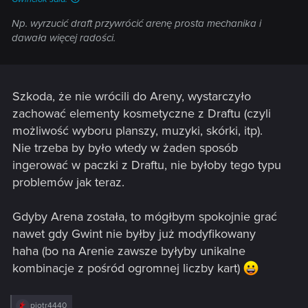
Np. wyrzucić draft przywrócić arenę prosta mechanika i
dawała więcej radości.
Szkoda, że nie wrócili do Areny, wystarczyło
zachować elementy kosmetyczne z Draftu (czyli
możliwość wyboru planszy, muzyki, skórki, itp).
Nie trzeba by było wtedy w żaden sposób
ingerować w paczki z Draftu, nie byłoby tego typu
problemów jak teraz.
Gdyby Arena została, to mógłbym spokojnie grać
nawet gdy Gwint nie byłby już modyfikowany
haha (bo na Arenie zawsze byłyby unikalne
kombinacje z pośród ogromnej liczby kart)
R
piotr4440