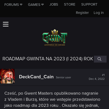
JOBS
STORE
SUPPORT
FORUMS
GAMES
Register
Log in
ROADMAP GWINTA NA 2023 (I 2024) ROK
#1
DeckCard_Cain
Senior user
Dec 4, 2022
Cześć, po Gwent Masters opublikowano nagranie
z Vladem i Burzą, które we wstępie przedstawiono
jako roadmap dla 2023 roku . Okazało się jednak,