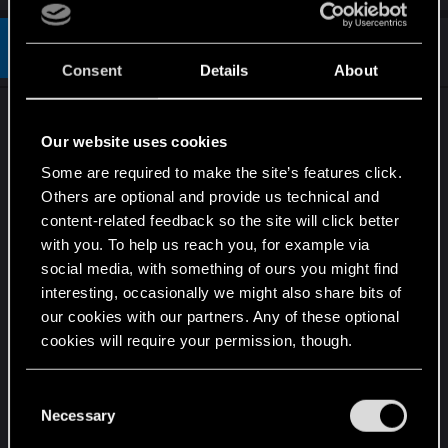
a
c
t
#2
Makaroniarz1998
Fresh user
i
Dec 5, 2022
Consent
Details
About
o
n
s
Po tej informacji,że 2023 jest ostatnim rokiem
:
wsparcia gry odechciało mi się grać, konto na
Our website uses cookies
forum nowe ale grałem bardzo aktywnie przez
Some are required to make the site’s features click.
ostatnie dwa lata, kilka razy w tym roku wbiłem
Others are optional and provide us technical and
top 500. Oglądałem turnieje w tym dzisiejsze
content-related feedback so the site will click better
mastersy jak i pawloexa na YT. Ale chyba to dobry
with you. To help us reach you, for example via
moment żeby zakończyć grę. Wiem, że będą
social media, with something of ours you might find
jeszcze nowe karty itd ale straciłem chęci do gry
interesting, occasionally we might also share bits of
całkowicie, bo nie bardzo chce się grać wiedząc
our cookies with our partners. Any of these optional
że gra wkótce i tak będzie martwa. Także fajnie
cookies will require your permission, though.
było ale się skończyło i czas zakończyć przygodę
You’ll find all the details regarding our use of cookies
z gwintem
C
and tweak your preferences regarding them in the
Necessary
o
Last edited:
Dec 5, 2022
“Settings” menu below.
n