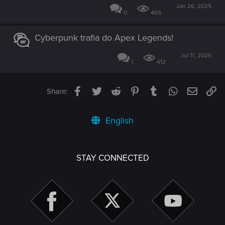
Jan 26, 2025
0
465
Cyberpunk trafia do Apex Legends!
Jul 11, 2026
1
412
Facebook
Twitter
Reddit
Pinterest
Tumblr
WhatsApp
Email
Li
Share:
English
STAY CONNECTED