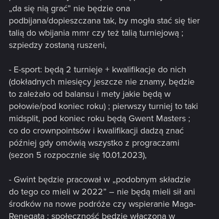
„da się nią grać” nie będzie ona
podbijana/dopieszczana tak, by mogła stać się tier
talią do wbijania mmr czy też talią turniejową ;
szpiedzy zostaną ruszeni,
- E-sport: będą 2 turnieje + kwalifikacje do nich
(dokładnych miesięcy jeszcze nie znamy, będzie
to zależało od balansu i mety jakie będą w
połowie/pod koniec roku) ; pierwszy turniej to taki
midsplit, pod koniec roku będą Gwent Masters ;
co do crownpointsów i kwalifikacji dadzą znać
później gdy omówią wszystko z prograczami
(sezon 5 rozpocznie się 10.01.2023),
- Gwint będzie pracował w „podobnym składzie
do tego co mieli w 2022” – nie będą mieli sił ani
środków na nowe podróże czy wspieranie Maga-
Renegata ; społeczność będzie włączona w