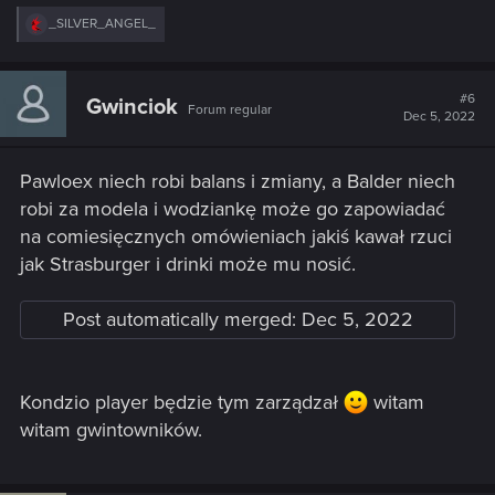
R
_SILVER_ANGEL_
e
a
c
t
#6
Gwinciok
Forum regular
i
Dec 5, 2022
o
n
s
Pawloex niech robi balans i zmiany, a Balder niech
:
robi za modela i wodziankę może go zapowiadać
na comiesięcznych omówieniach jakiś kawał rzuci
jak Strasburger i drinki może mu nosić.
Post automatically merged:
Dec 5, 2022
Kondzio player będzie tym zarządzał
witam
witam gwintowników.