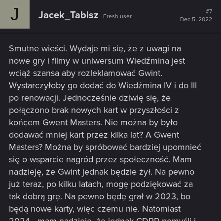
J
#7
Jacek_Tabisz
Fresh user
Dec 5, 2022
Smutne wieści. Wydaje mi się, że z uwagi na
nowe gry i filmy w uniwersum Wiedźmina jest
wciąż szansa aby rozleklamować Gwint.
Wystarczyłoby go dodać do Wiedźmina IV i do III
po renowacji. Jednocześnie dziwię się, że
połączono brak nowych kart w przyszłości z
końcem Gwent Masters. Nie można by było
dodawać mniej kart przez kilka lat? A Gwent
Masters? Można by spróbować bardziej upomnieć
się o wsparcie nagród przez społeczność. Mam
nadzieję, że Gwint jednak będzie żył. Na pewno
już teraz, po kilku latach, mogę podziękować za
tak dobrą grę. Na pewno będę grał w 2023, bo
będą nowe karty, więc czemu nie. Natomiast
2024 - mam nadzieję, że jednak CDPR pomyśli i