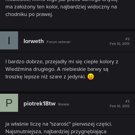
ma założony ten kolor, najbardziej widoczny na
chodniku po prawej.
I
#2
Iorweth
Forum veteran
Feb 10, 2013
I bardzo dobrze, przejadły mi się ciepłe kolory z
Wiedźmina drugiego. A niebieskie barwy są
troszkę lepsze niż szare z jedynki.
P
#3
piotrek18tw
Rookie
Feb 10, 2013
ja właśnie liczę na "szarość" pierwszej części.
Najsmutniejsza, najbardziej przygnębiająca