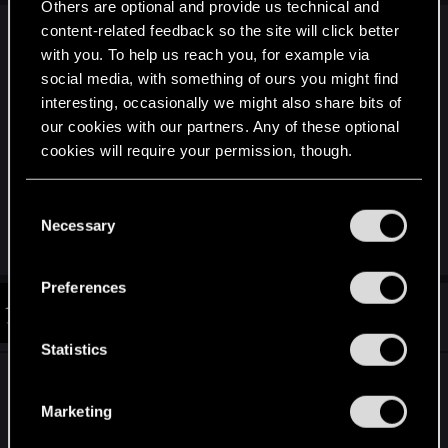
Others are optional and provide us technical and
content-related feedback so the site will click better
Mi absolutnie nie przeszkadzały kolory z dwójki.
with you. To help us reach you, for example via
Wole je, niż całość wyglądającą na mhroczną
social media, with something of ours you might find
brudną, umierającą i bez wyrazu. Jak dla mnie -
interesting, occasionally we might also share bits of
tani trik. Prawdziwy mrok wynika z dobrze
our cookies with our partners. Any of these optional
prowadzonej historii i odpowiedniego zestawienia
cookies will require your permission, though.
charakterów.
You’ll find all the details regarding our use of cookies
C
and tweak your preferences regarding them in the
Rzekłem.
Necessary
o
“Settings” menu below.
n
s
Preferences
e
#13
goldi90
Forum veteran
n
Feb 10, 2013
t
Statistics
S
Mnie również trochę kuła w oczy paleta barw w
e
Wiedźminie 2. Chociaż muszę przyznać, że
Marketing
l
widoki były nieraz przepiękne, to jednak brudne
e