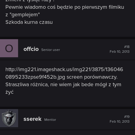
Pewnie wiadomo coś będzie po pierwszym filmiku
z "gemplejem"
Szkoda kurna czasu
O
#18
offcio
Senior user
Feb 10, 2013
http://img221.imageshack.us/img221/3875/136046
0895233zpse9f452b.jpg screen porównawczy.
Straszliwa różnica, nie wiem jak bede mógł z tym
żyć
#19
sserek
Mentor
Feb 10, 2013