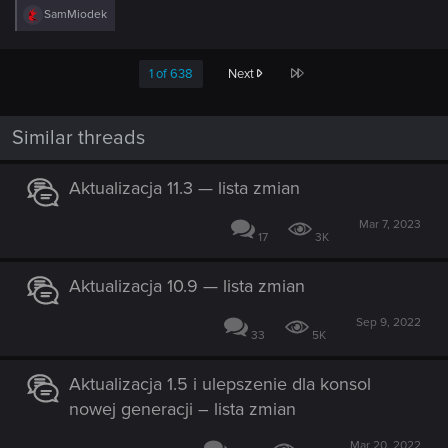
R
SamMiodek
e
a
c
Last
1 of 638
Next
t
i
o
n
Similar threads
s
:
Aktualizacja 11.3 — lista zmian
Mar 7, 2023
17
3K
Aktualizacja 10.9 — lista zmian
Sep 9, 2022
33
5K
Aktualizacja 1.5 i ulepszenie dla konsol
nowej generacji – lista zmian
Mar 20, 2022