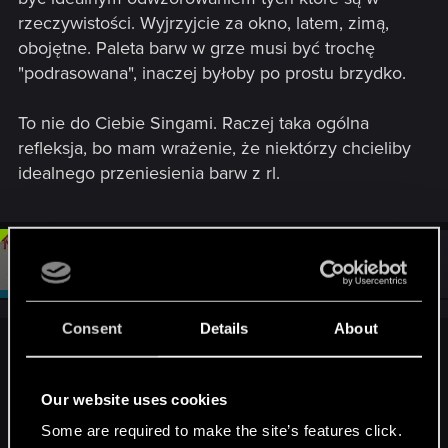
rzeczywistości. Wyjrzyjcie za okno, latem, zimą,
obojętne. Paleta barw w grze musi być trochę
"podrasowana", inaczej byłoby po prostu brzydko.
To nie do Ciebie Singami. Raczej taka ogólna
refleksja, bo mam wrażenie, że niektórzy chcieliby
idealnego przeniesienia barw z rl.
#12
Nars
Moderator
Feb 10, 2013
Consent
Details
About
airandilll said:
A ty jakie chciałeś kolory takie jak w 2, czy takie jakie są
Our website uses cookies
teraz mają być zmienione czy nie ?
/>/>/>/>/>.
Some are required to make the site’s features click.