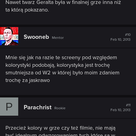
Nawet twarz Geralta była w finalnej grze inna niż
ta którą pokazano.
#10
Swooneb
Mentor
Feb 10, 2013
Mnie się jak na razie te screeny pod względem
kolorystyki podobają, kolorystyka jest trochę
smutniejsza od W2 w której było moim zdaniem
trochę za jaskrawo
P
#11
Parachrist
Rookie
Feb 10, 2013
Przecież kolory w grze czy też filmie, nie mają
być idealnym odwzorowaniem tych które są w