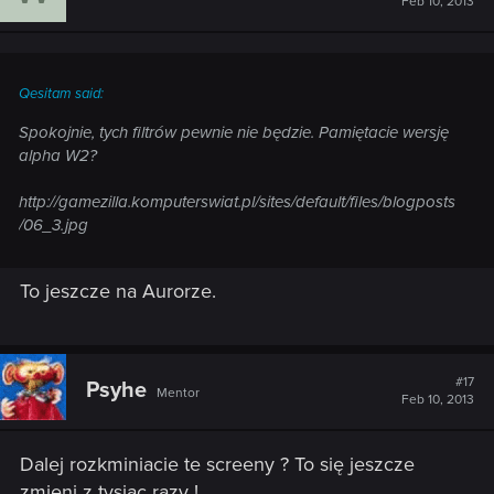
Feb 10, 2013
Qesitam said:
Spokojnie, tych filtrów pewnie nie będzie. Pamiętacie wersję
alpha W2?
http://gamezilla.komputerswiat.pl/sites/default/files/blogposts
/06_3.jpg
To jeszcze na Aurorze.
#17
Psyhe
Mentor
Feb 10, 2013
Dalej rozkminiacie te screeny ? To się jeszcze
zmieni z tysiąc razy !