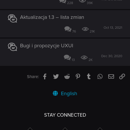
228
39K
Aktualizacja 1.3 – lista zmian
Oct 13, 2021
76
21K
Bugi i propozycje UXUI
Dec 30, 2020
13
2K
Facebook
Twitter
Reddit
Pinterest
Tumblr
WhatsApp
Email
Li
Share:
English
STAY CONNECTED