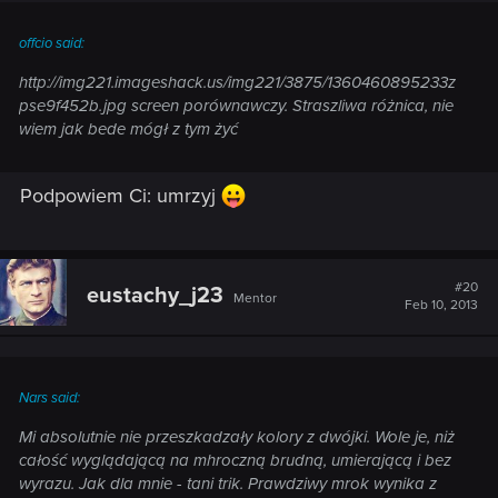
offcio said:
http://img221.imageshack.us/img221/3875/1360460895233z
pse9f452b.jpg screen porównawczy. Straszliwa różnica, nie
wiem jak bede mógł z tym żyć
Podpowiem Ci: umrzyj
#20
eustachy_j23
Mentor
Feb 10, 2013
Nars said:
Mi absolutnie nie przeszkadzały kolory z dwójki. Wole je, niż
całość wyglądającą na mhroczną brudną, umierającą i bez
wyrazu. Jak dla mnie - tani trik. Prawdziwy mrok wynika z