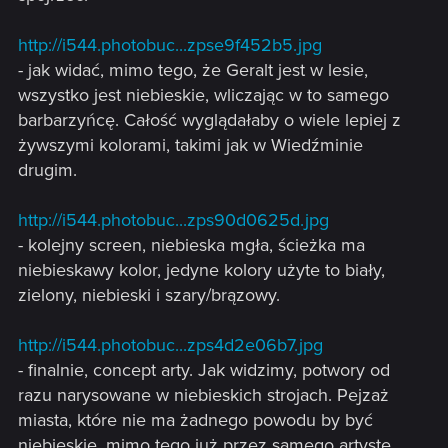
http://i544.photobuc...zpse9f452b5.jpg
- jak widać, mimo tego, że Geralt jest w lesie,
wszystko jest niebieskie, wliczając w to samego
barbarzyńcę. Całość wyglądałaby o wiele lepiej z
żywszymi kolorami, takimi jak w Wiedźminie
drugim.
http://i544.photobuc...zps90d0625d.jpg
- kolejny screen, niebieska mgła, ścieżka ma
niebieskawy kolor, jedyne kolory użyte to biały,
zielony, niebieski i szary/brązowy.
http://i544.photobuc...zps4d2e06b7.jpg
- finalnie, concept arty. Jak widzimy, potwory od
razu narysowane w niebieskich strojach. Pejzaż
miasta, które nie ma żadnego powodu by być
niebieskie, mimo tego już przez samego artystę