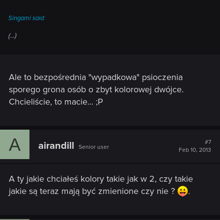
- kolejny screen, niebieska mgła, ścieżka ma niebieskawy
kolor, jedyne kolory użyte to biały, zielony, niebieski i
Singami said:
szary/brązowy.
(...)
http://i544.photobucket.com/albums/hh330/Singami/1360461
659219_zps4d2e06b7.jpg
- finalnie, concept arty. Jak widzimy, potwory od razu
Ale to bezpośrednia "wypadkowa" psioczenia
narysowane w niebieskich strojach. Pejzaż miasta, które nie
sporego grona osób o zbyt kolorowej dwójce.
ma żadnego powodu by być niebieskie, mimo tego już przez
samego artystę ma założony ten kolor, najbardziej widoczny
Chcieliście, to macie... ;P
na chodniku po prawej.
A
#7
airandill
Senior user
Feb 10, 2013
A ty jakie chciałeś kolory takie jak w 2, czy takie
jakie są teraz mają być zmienione czy nie ?
.