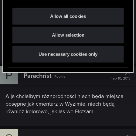
ulice Wyzimy czy bagna bardziej pasowały mi do
c
klimatu sagi.
t
Allow all cookies
i
Dlatego w W3 życzyłbym sobie powrotu do
o
klimatu "jedynki". Te ciary na plecach przy
Allow selection
n
każdorazowym przemierzaniu bagien czy jaskiń w
W1 - bezcenne.
Use necessary cookies only
P
#14
Parachrist
Rookie
Feb 10, 2013
A ja chciałbym różnorodności niech będą miejsca
posępne jak cmentarz w Wyzimie, niech będą
również kolorowe, jak las we Flotsam.