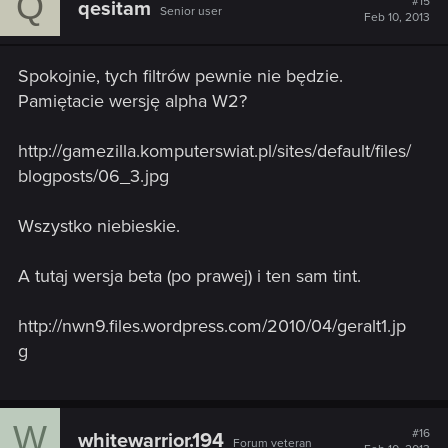
Q
#15
qesitam
Senior user
Feb 10, 2013
Spokojnie, tych filtrów pewnie nie będzie.
Pamiętacie wersję alpha W2?
http://gamezilla.komputerswiat.pl/sites/default/files/
blogposts/06_3.jpg
Wszystko niebieskie.
A tutaj wersja beta (po prawej) i ten sam tint.
http://nwn9.files.wordpress.com/2010/04/geralt1.jp
g
W
#16
whitewarrior.194
Forum veteran