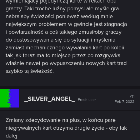
wymieniajacy pojedynczą karte w rekach obu
graczy. Taki troche luźny pomysl ale myśle gra
nabralaby świeżości ponieważ według mnie
największym problemem w gwincie jest stagnacja
i powtarzalność a coś takiego zmusiłoby graczy
do dostosowywania się do sytuacji i myślenia
zamiast mechanicznego wywalania kart po koleii
tak jak teraz ma to miejsce przez co rozgrywka
właśnie nawet po wypuszczeniu nowych kart traci
szybko tą świeżość.
#11
_SILVER_ANGEL_
Fresh user
Feb 7, 2022
Zmiany zdecydowanie na plus, w końcu parę
niegrywalnych kart otrzyma drugie życie - oby tak
dalej