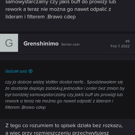
samowystarczalny czy jakiś buff do prowizji lub
rework a teraz nie można go nawet odpalić z
lideram i filterem .Brawo cdep
G
#9
Grenshinimo
Senior user
Feb 7, 2022
I3aDuM said:
czy ja dobrze widzę Vattier dostał nerfa . Spodziewałem się
że dostanie deploja zablokuj jednostke i order bez zmian by
był bardziej samowystarczalny czy jakiś buff do prowizji lub
rework a teraz nie można go nawet odpalić z lideram i
filterem .Brawo cdep
Z tego co rozumiem to spisek działa bez rozkazu,
a więc przy rozmieszczeniu przechwytujesz