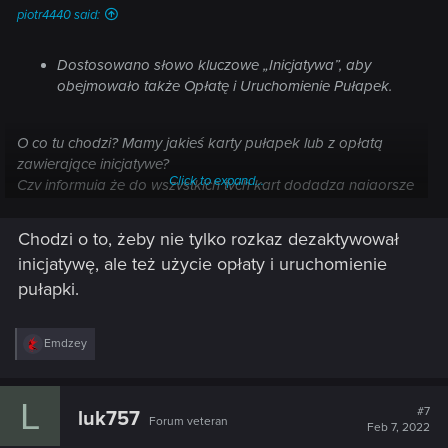
piotr4440 said:
Dostosowano słowo kluczowe „Inicjatywa”, aby
obejmowało także Opłatę i Uruchomienie Pułapek.
O co tu chodzi? Mamy jakieś karty pułapek lub z opłatą
zawierające inicjatywe?
Click to expand...
Czy informują że do wszystkich tych kart dodadzą najgorsze
słowo kluczowe w grze?
Chodzi o to, żeby nie tylko rozkaz dezaktywował
inicjatywę, ale też użycie opłaty i uruchomienie
pułapki.
R
Emdzey
e
a
c
L
t
#7
luk757
Forum veteran
i
Feb 7, 2022
o