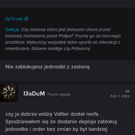
n
s
:
Ely74 said:
@Alicja.
Czy zasłona która jest statusem chroni przed
blokadą nakładana przez Philipa? Trochę go za mocnego
zrobiliście. Wykończy wszystkie takie oparte na interakcji z
cmentarzem. Główne skellige czy Potworny
Nie zablokujesz jednostki z zasłoną.
#8
I3aDuM
Forum regular
Feb 7, 2022
czy ja dobrze widzę Vattier dostał nerfa .
Spodziewałem się że dostanie deploja zablokuj
jednostke i order bez zmian by był bardziej