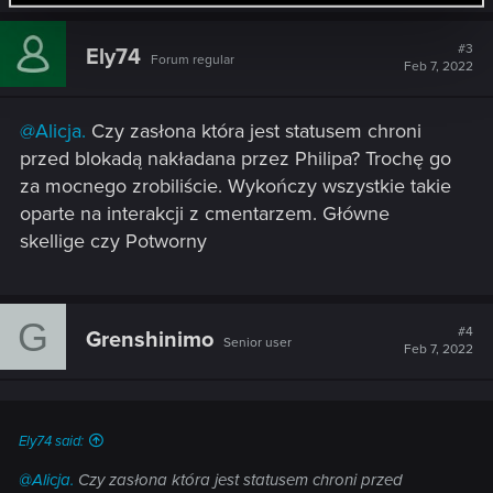
#3
Ely74
Forum regular
Feb 7, 2022
@Alicja.
Czy zasłona która jest statusem chroni
przed blokadą nakładana przez Philipa? Trochę go
za mocnego zrobiliście. Wykończy wszystkie takie
oparte na interakcji z cmentarzem. Główne
skellige czy Potworny
G
#4
Grenshinimo
Senior user
Feb 7, 2022
Ely74 said:
@Alicja.
Czy zasłona która jest statusem chroni przed