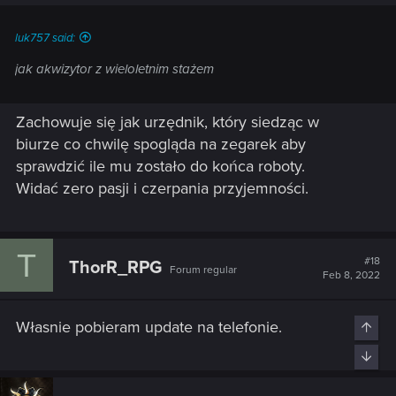
luk757 said:
jak akwizytor z wieloletnim stażem
Zachowuje się jak urzędnik, który siedząc w
biurze co chwilę spogląda na zegarek aby
sprawdzić ile mu zostało do końca roboty.
Widać zero pasji i czerpania przyjemności.
T
#18
ThorR_RPG
Forum regular
Feb 8, 2022
Własnie pobieram update na telefonie.
Top
Bott