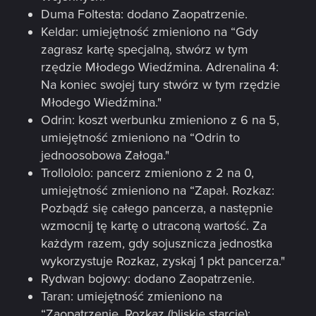
Duma Foltesta: dodano Zaopatrzenie.
Keldar: umiejętność zmieniono na “Gdy
zagrasz kartę specjalną, stwórz w tym
rzędzie Młodego Wiedźmina. Adrenalina 4:
Na koniec swojej tury stwórz w tym rzędzie
Młodego Wiedźmina."
Odrin: koszt werbunku zmieniono z 6 na 5,
umiejętność zmieniono na “Odrin to
jednoosobowa Załoga."
Trollololo: pancerz zmieniono z 2 na 0,
umiejętność zmieniono na “Zapał. Rozkaz:
Pozbądź się całego pancerza, a następnie
wzmocnij tę kartę o utraconą wartość. Za
każdym razem, gdy sojusznicza jednostka
wykorzystuje Rozkaz, zyskaj 1 pkt pancerza."
Rydwan bojowy: dodano Zaopatrzenie.
Taran: umiejętność zmieniono na
“Zaopatrzenie. Rozkaz (bliskie starcie):