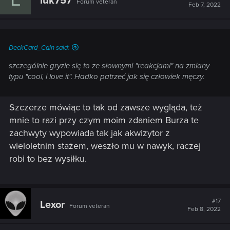
luk757
Forum veteran
i
Feb 7, 2022
o
n
s
:
DeckCard_Cain said:
szczególnie gryzie się to ze słownymi "reakcjami" na zmiany
typu "cool, i love it". Hadko patrzeć jak się człowiek męczy.
Szczerze mówiąc to tak od zawsze wygląda, też
mnie to razi przy czym moim zdaniem Burza te
zachwyty wypowiada tak jak akwizytor z
wieloletnim stażem, weszło mu w nawyk, raczej
robi to bez wysiłku.
#17
Lexor
Forum veteran
Feb 8, 2022