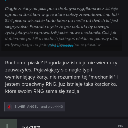
Ciągłe zmiany na plus poza drobnymi wyjątkami lecz istnieje
ogromna ilość kart w grze ktore należy zreworkować np taki
Sihil piekna wizualnie karta która po nerfie od dwóch lat jest
niegrywalna. Ponadto myśle że gra nabrała by nowego
życia jakbyście wprowadzili jakieś nowe mechaniki. Coś jak
dobieranie po kilku rundach jakiegoś efektu na planszy albo
wpływajacego na jednosttki typu ruchome piaski w
Click to expand...
przednim rzędzie i kazda jednostka tam otrzymuje 1
obrażen. Albo np pojawiajacy się nagle gaunter i
Ruchome piaski? Pogoda już istnieje nie wiem czy
wymieniajacy pojedynczą karte w rekach obu graczy. Taki
troche luźny pomysl ale myśle gra nabralaby świeżości
zauwazyłeś. Pojawiający sie nagle typ i
ponieważ według mnie największym problemem w gwincie
wymieniający karty, nie rozumiem tej "mechaniki" i
jest stagnacja i powtarzalność a coś takiego zmusiłoby
jestem przeciwny RNG, już istnieje taka karcianka,
graczy do dostosowywania się do sytuacji i myślenia
która swoim RNG sama się zabija
zamiast mechanicznego wywalania kart po koleii tak jak
teraz ma to miejsce przez co rozgrywka właśnie nawet po
wypuszczeniu nowych kart traci szybko tą świeżość.
R
_SILVER_ANGEL_
and
piotr4440
e
a
c
L
t
#16