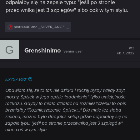
odpalałby się na zapale typu: "jeśli po stronie
przeciwnika jest 3 szpiegów" albo coś w tym stylu.
R
piotr4440
and
_SILVER_ANGEL_
e
a
c
G
t
#13
Grenshinimo
Senior user
i
Feb 7, 2022
o
n
s
:
luk757 said:
Obawiam się, że to tak nie działa i raczej byłby wtedy zbyt
mocny. Spisek w jego opisie "podmienia" tylko umiejętność
rozkazu. Gdyby to miało działać na rozmieszczeniu to opis
brzmiałby "Rozmieszczenie, Spisek:..." Dla mnie tez słaba
zmiana, można było dać jakiś setup gdzie odpalałby się na
zapale typu: "jeśli po stronie przeciwnika jest 3 szpiegów"
albo coś w tym stylu.