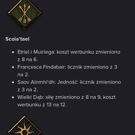
Scoia'tael
Etriel i Muirlega: koszt werbunku zmieniono
z 8 na 6.
Francesca Findabair: licznik zmieniono z 3
na 2.
Saov Ainmhi'dh: Jedność: licznik zmieniono
z 3 na 2.
Wielki Dąb: siłę zmieniono z 8 na 9, koszt
werbunku z 13 na 12.