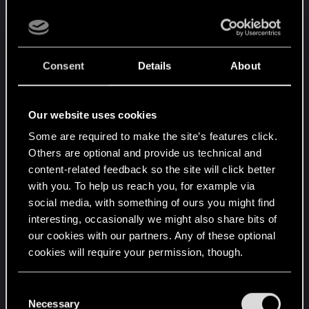
gdy zagrywa go przeciwnik (na przykład za
pośrednictwem Cantarelli).
Damien De la Tour teraz poprawnie resetuje
Insurekcję co pozwala na ponowne
Consent
Details
About
stworzenie Lyrijskiego Kosyniera.
Kapituła czarodziejów nie jest już w stanie
kopiować magów ze Zdradą zagranych
Our website uses cookies
przez przeciwnika.
Some are required to make the site’s features click.
Kapituła czarodziejów nie jest już w stanie
Others are optional and provide us technical and
stworzyć jednostki, w którą przemienił się
content-related feedback so the site will click better
ostatnio zagrany mag (na przykład Koszmar
with you. To help us reach you, for example via
Iris).
social media, with something of ours you might find
Król Henselt teraz poprawnie reaguje na
interesting, occasionally we might also share bits of
Osobliwe praktyki magiczne i Viraxasa, gdy
our cookies with our partners. Any of these optional
karty te resetują Odnowienie sąsiadujących
cookies will require your permission, though.
jednostek.
Król Henselt teraz poprawnie się wzmacnia
You’ll find all the details regarding our use of cookies
C
w wyniku Dodatkowych zasobów, gdy jedna
and tweak your preferences regarding them in the
Necessary
o