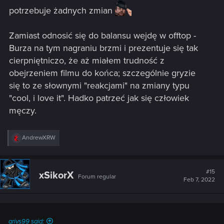
potrzebuje żadnych zmian
Zamiast odnosić się do balansu wejdę w offtop -
Burza na tym nagraniu brzmi i prezentuje się tak
cierpniętniczo, że aż miałem trudność z
obejrzeniem filmu do końca; szczególnie gryzie
się to ze słownymi "reakcjami" na zmiany typu
"cool, i love it". Hadko patrzeć jak się człowiek
męczy.
R
AndrewXRW
e
a
c
t
#15
xSikorX
Forum regular
i
Feb 7, 2022
o
n
s
:
grivs99 said: