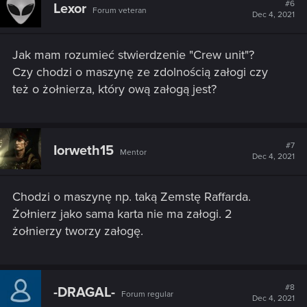
t
#6
Lexor
Forum veteran
i
Dec 4, 2021
o
n
s
Jak mam rozumieć stwierdzenie "Crew unit"?
:
Czy chodzi o maszynę ze zdolnością załogi czy
też o żołnierza, który ową załogą jest?
#7
Iorweth15
Mentor
Dec 4, 2021
Chodzi o maszynę np. taką Zemstę Raffarda.
Żołnierz jako sama karta nie ma załogi. 2
żołnierzy tworzy załogę.
#8
-DRAGAL-
Forum regular
Dec 4, 2021