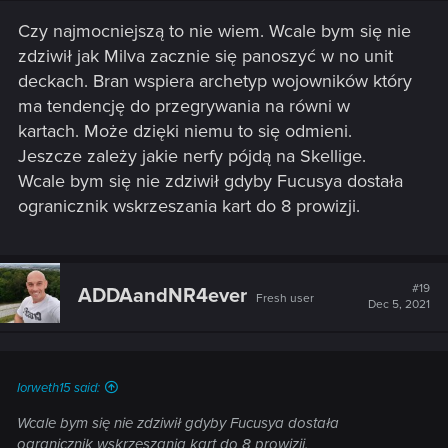
Czy najmocniejszą to nie wiem. Wcale bym się nie
zdziwił jak Milva zacznie się panoszyć w no unit
deckach. Bran wspiera archetyp wojowników który
ma tendencję do przegrywania na równi w
kartach. Może dzięki niemu to się odmieni.
Jeszcze zależy jakie nerfy pójdą na Skellige.
Wcale bym się nie zdziwił gdyby Fucusya dostała
ogranicznik wskrzeszania kart do 8 prowizji.
#19
ADDAandNR4ever
Fresh user
Dec 5, 2021
Iorweth15 said:
Wcale bym się nie zdziwił gdyby Fucusya dostała
ogranicznik wskrzeszania kart do 8 prowizji.