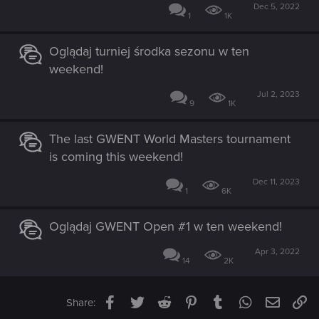
Dec 5, 2022
1
1K
Oglądaj turniej środka sezonu w ten
weekend!
Jul 2, 2023
9
1K
The last GWENT World Masters tournament
is coming this weekend!
Dec 11, 2023
1
6K
Oglądaj GWENT Open #1 w ten weekend!
Apr 3, 2022
14
2K
Facebook
Twitter
Reddit
Pinterest
Tumblr
WhatsApp
Email
Li
Share: