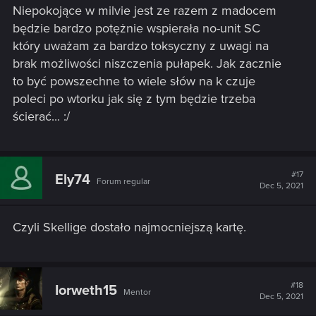
Niepokojące w milvie jest ze razem z madocem
będzie bardzo potężnie wspierała no-unit SC
który uważam za bardzo toksyczny z uwagi na
brak możliwości niszczenia pułapek. Jak zacznie
to być powszechne to wiele słów na k czuje
poleci po wtorku jak się z tym będzie trzeba
ścierać... :/
#17
Ely74
Forum regular
Dec 5, 2021
Czyli Skellige dostało najmocniejszą kartę.
#18
Iorweth15
Mentor
Dec 5, 2021