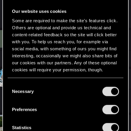
chodzi o zagrywanie "karty z załogą" to powinno
Our website uses cookies
być raczej napisane "unit with Crew".
Some are required to make the site’s features click.
Others are optional and provide us technical and
content-related feedback so the site will click better
T
#10
ThorR_RPG
Forum regular
with you. To help us reach you, for example via
Dec 5, 2021
social media, with something of ours you might find
interesting, occasionally we might also share bits of
our cookies with our partners. Any of these optional
cookies will require your permission, though.
#11
ewenement5gfm
Senior user
Dec 5, 2021
You’ll find all the details regarding our use of cookies
C
and tweak your preferences regarding them in the
Necessary
o
Dziś pewnie na 8 godzin się nie załapię co
?
“Settings” menu below.
n
s
Preferences
e
n
#12
ADDAandNR4ever
Fresh user
Dec 5, 2021
t
Statistics