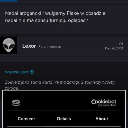
Nadal arogancki i wulgarny Flake w obsadzie,
nadal nie ma sensu turnieju oglądać:/
#9
Lexor
Forum veteran
Dec 4, 2021
Iorweth15 said:
Żołnierz jako sama karta nie ma załogi. 2 żołnierzy tworzy
załogę.
Owszem, nie ma załogi wpisanej na karcie, ale
stanowi jej część - "Crew unit" może być
Consent
Details
About
rozumiane jako "jednostkę załogi", czyli jednostkę,
która po zagraniu może (u)stanowić załogę. Jeśli