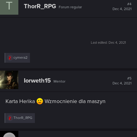
T
#4
ThorR_RPG
Forum regular
Dec 4, 2021
Last edited:
Dec 4, 2021
R
cymera2
e
a
c
t
#5
Iorweth15
Mentor
i
Dec 4, 2021
o
n
s
Karta Heńka
Wzmocnienie dla maszyn
:
R
ThorR_RPG
e
a
c