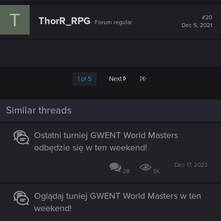
T
#20
ThorR_RPG
Forum regular
Dec 5, 2021
Last
1 of 5
Next
Similar threads
Ostatni turniej GWENT World Masters
odbędzie się w ten weekend!
Dec 17, 2023
28
5K
Oglądaj tuniej GWENT World Masters w ten
weekend!