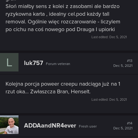
Słoń miałby sens z kolei z zasobami ale bardzo
ryzykowna karta , idealny cel.pod każdy tall
removal. Ogólnie więc rozczarowanie - liczylem
po cichu na coś nowego pod Drauga I upiorki
Last edited:
Dec 5, 2021
L
#13
luk757
Forum veteran
Dec 5, 2021
Kolejna porcja poweer creepu nadciąga już na 1
rzut oka... Zwłaszcza Bran, Henselt.
Last edited:
Dec 5, 2021
#14
ADDAandNR4ever
Fresh user
Dec 5, 2021