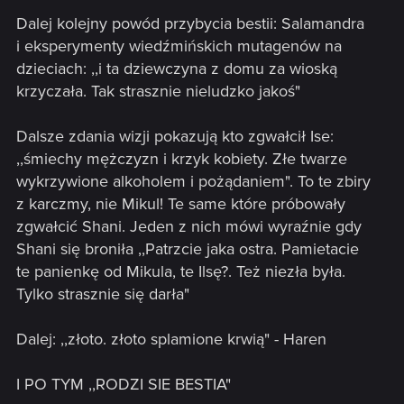
Dalej kolejny powód przybycia bestii: Salamandra
i eksperymenty wiedźmińskich mutagenów na
dzieciach: ,,i ta dziewczyna z domu za wioską
krzyczała. Tak strasznie nieludzko jakoś"
Dalsze zdania wizji pokazują kto zgwałcił Ise:
,,śmiechy mężczyzn i krzyk kobiety. Złe twarze
wykrzywione alkoholem i pożądaniem". To te zbiry
z karczmy, nie Mikul! Te same które próbowały
zgwałcić Shani. Jeden z nich mówi wyraźnie gdy
Shani się broniła ,,Patrzcie jaka ostra. Pamietacie
te panienkę od Mikula, te Ilsę?. Też niezła była.
Tylko strasznie się darła"
Dalej: ,,złoto. złoto splamione krwią" - Haren
I PO TYM ,,RODZI SIE BESTIA"