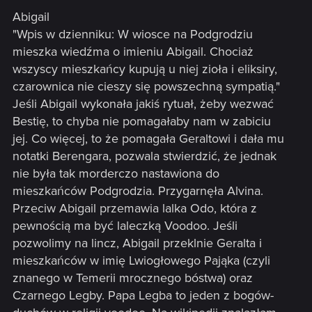
Abigail
"Wpis w dzienniku: W wiosce na Podgrodziu
mieszka wiedźma o imieniu Abigail. Chociaż
wszyscy mieszkańcy kupują u niej zioła i eliksiry,
czarownica nie cieszy się powszechną sympatią."
Jeśli Abigail wykonała jakiś rytuał, żeby wezwać
Bestię, to chyba nie pomagałaby nam w zabiciu
jej. Co więcej, to że pomagała Geraltowi i dała mu
notatki Berengara, pozwala stwierdzić, że jednak
nie była tak morderczo nastawiona do
mieszkańców Podgrodzia. Przygarnęła Alvina.
Przeciw Abigail przemawia lalka Odo, która z
pewnością ma być laleczką Voodoo. Jeśli
pozwolimy na lincz, Abigail przeklnie Geralta i
mieszkańców w imię Lwiogłowego Pająka (czyli
znanego w Temerii mrocznego bóstwa) oraz
Czarnego Legby. Papa Legba to jeden z bogów-