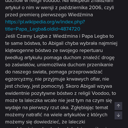
duchów w religii voodoo. Na wikipedii znalazłam
artykuł o nim w wersji z października 2006, czyli
przed premierą pierwszego Wiedźmina
https://pl.wikipedia.org/w/index.php?
title=Papa_Legba&oldid=4874720
Jeśli Czarny Legba z Wiedźmina i Papa Legba to
te same bóstwa, to Abigail chyba wybrała najmniej
klątwogenne bóstwo ze swojego repertuaru
(według artykułu pomaga duchom znaleźć drogę
so zaświatów, uniemożliwia duchom przenikanie
do naszego swiata, pomaga przeprowadzać
egzorcyzmy, nie przyjmuje krwawych ofiar, nie
jest chciwy, jest pomocny). Skoro Abigail wzywa
ewidentnie pozytywne bóstwo z religii Voodoo, to
może ta laleczka wcale nie jest tym na czym się
Top
wydaje na pierwszy rzut oka. Zgłębiając temat
możemy natrafić na wiele artykułów z których
Bott
możemy się dowiedzieć, że laleczki