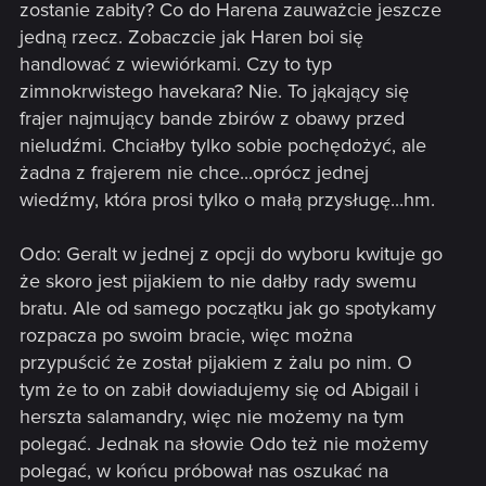
zostanie zabity? Co do Harena zauważcie jeszcze
jedną rzecz. Zobaczcie jak Haren boi się
handlować z wiewiórkami. Czy to typ
zimnokrwistego havekara? Nie. To jąkający się
frajer najmujący bande zbirów z obawy przed
nieludźmi. Chciałby tylko sobie pochędożyć, ale
żadna z frajerem nie chce...oprócz jednej
wiedźmy, która prosi tylko o małą przysługę...hm.
Odo: Geralt w jednej z opcji do wyboru kwituje go
że skoro jest pijakiem to nie dałby rady swemu
bratu. Ale od samego początku jak go spotykamy
rozpacza po swoim bracie, więc można
przypuścić że został pijakiem z żalu po nim. O
tym że to on zabił dowiadujemy się od Abigail i
herszta salamandry, więc nie możemy na tym
polegać. Jednak na słowie Odo też nie możemy
polegać, w końcu próbował nas oszukać na