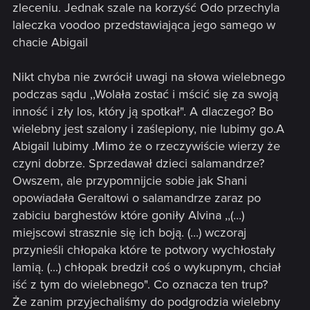
zleceniu. Jednak szale na korzyść Odo przechyla
laleczka voodoo przedstawiająca jego samego w
chacie Abigail
Nikt chyba nie zwrócił uwagi na słowa wielebnego
podczas sądu ,,Wolała zostać i mścić się za swoją
inność i zły los, który ją spotkał". A dlaczego? Bo
wielebny jest szalony i zaślepiony, nie lubimy go.A
Abigail lubimy .Mimo że o rzeczywiście wierzy że
czyni dobrze. Sprzedawał dzieci salamandrze?
Owszem, ale przypomnijcie sobie jak Shani
opowiadała Geraltowi o salamandrze zaraz po
zabiciu barghestów które goniły Alvina ,,(...)
miejscowi strasznie się ich boją. (...) wczoraj
przynieśli chłopaka które te potwory wychłostały
lamią. (...) chłopak bredził coś o wykupnym, chciał
iść z tym do wielebnego". Co oznacza ten trup?
Że zanim przyjechaliśmy do podgrodzia wielebny