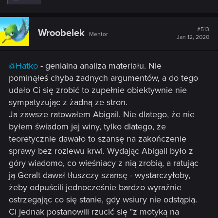
e
a
c
t
#513
Wroobelek
Mentor
i
Jan 12, 2020
o
n
s
@Hatko
- genialna analiza materiału. Nie
:
pominąłeś chyba żadnych argumentów, a do tego
udało Ci się zrobić to zupełnie obiektywnie nie
sympatyzując z żadną ze stron.
Ja zawsze ratowałem Abigail. Nie dlatego, że nie
byłem świadom jej winy, tylko dlatego, że
teoretycznie dawało to szansę na zakończenie
sprawy bez rozlewu krwi. Wydając Abigail było z
góry wiadomo, co wieśniacy z nią zrobią, a ratując
ją Geralt dawał tłuszczy szansę - wystarczyłoby,
żeby odpuścili jednocześnie bardzo wyraźnie
ostrzegając co się stanie, gdy wsiury nie odstąpią.
Ci jednak postanowili rzucić się "z motyką na