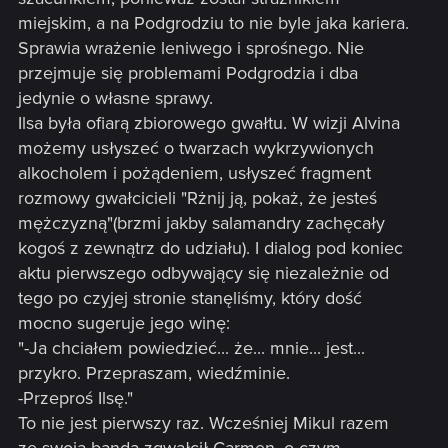
miejskim, a na Podgrodziu to nie byle jaka kariera.
Sprawia wrażenie leniwego i sprośnego. Nie
przejmuje się problemami Podgrodzia i dba
jedynie o własne sprawy.
Ilsa była ofiarą zbiorowego gwałtu. W wizji Alvina
możemy usłyszeć o twarzach wykrzywionych
alkocholem i pożądeniem, usłyszeć fragment
rozmowy gwałcicieli "Rżnij ją, pokaż, że jesteś
mężczyzną"(brzmi jakby salamandry zachęcały
kogoś z zewnątrz do udziału). I dialog pod koniec
aktu pierwszego odbywający się niezależnie od
tego po czyjej stronie stanęliśmy, który dość
mocno sugeruje jego winę:
"-Ja chciałem powiedzieć... że... mnie... jest...
przykro. Przepraszam, wiedźminie.
-Przeproś Ilsę."
To nie jest pierwszy raz. Wcześniej Mikul razem