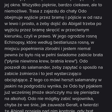
jej okna. Wszystko pięknie, bardzo ciekawe, ale to
niemożliwe. Trasa z zajazdu do chaty Odo
obejmuje wyjście przez bramę i pójście w od razu
w lewo i prosto, a żeby dojść do Abigail trzeba po
wyjściu przez bramę skręcić w przeciwnym
kierunku, czyli w prawo. W jego ogrodzie rosną
Echinopsy, które według bestiariusza rosną, w
miejscu popełnienia zbrodni i jestem niemal
pewna że było nią w pełni świadome zabicie brata
("płynie niewinna krew, bratnia krew"). Odo
poszedł do salamander, żeby zapytać o sposób na
zabicie żołnierza i to jest wystarczająco
obciążające. Z tego co mówi herszt salamandry w
jaskini na podgrodziu wynika, że Odo był pijakiem
już wcześniej (może skończyły mu się pieniądze
na alkohol). Odo nie mógłby zabić wojownika,
chyba że we śnie, jak zauważa Geralt, a twierdzi
że Abigail przejęła nad nim kontrolę, gdy brat