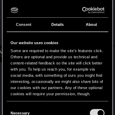
Przecież to wizja w głowie Geralta, na lodowych
pustkowiacch mogłaby biegać ekipa od star treka
a wiedźmin mógłby strzelać laserami z oczu, gdy
przyszłoby mu to do głowy.
Consent
Details
About
R
Hatko
e
Our website uses cookies
a
c
Some are required to make the site’s features click.
t
#507
Hostile
Mentor
i
Others are optional and provide us technical and
Jan 12, 2020
o
content-related feedback so the site will click better
n
s
with you. To help us reach you, for example via
Wizja w głowie Geralta, ale na dodatek stworzona
:
social media, with something of ours you might find
przez Jakuba de Aldersberga. Być może według
interesting, occasionally we might also share bits of
małego Alvina to Abigail była winna, bo tak
our cookies with our partners. Any of these optional
usłyszał i mu się to zakodowało (albo zasugerował
cookies will require your permission, though.
się wyborem Geralta i uwierzył w jej winę). To
wszystko tłumaczy.
You’ll find all the details regarding our use of cookies
C
and tweak your preferences regarding them in the
Necessary
o