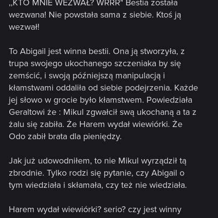
,,KTO MNIE WEZWAŁ? WRRR" Bestia została
wezwana! Nie powstała sama z siebie. Ktoś ją
wezwał!
To Abigail jest winna bestii. Ona ją stworzyła, z
trupa swojego ukochanego szczeniaka by się
zemścić, i swoją późniejszą manipulacją i
kłamstwami oddaliła od siebie podejrzenia. Każde
jej słowo w grocie było kłamstwem. Powiedziała
Geraltowi że : Mikul zgwałcił swą ukochaną a ta z
żalu się zabiła. Że Harem wydał wiewiórki. Że
Odo zabił brata dla pieniędzy.
Jak już udowodniłem, to nie Mikul wyrządził tą
zbrodnie. Tylko rodzi się pytanie, czy Abigail o
tym wiedziała i skłamała, czy też nie wiedziała.
Harem wydał wiewiórki? serio? czy jest winny