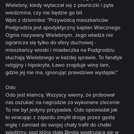
Wielebny, kiedy wytaczał się z piwniczki i pyta
wiedzmina, czy nie będzie go bił.
Wpis z dziennika: "Przywódcą mieszkańców
Podgrodzia jest apodyktyczny kapłan Wiecznego
Ognia nazywany Wielebnym. Jego władza nie
ogranicza się tylko do sfery duchowej -
mieszkańcy wioski i miasteczka na Podgrodziu
słuchają Wielebnego w każdej sprawie. To fanatyk
religijny i hipokryta. Ławo znajduje winę tam,
gdzie jej nie ma, ignorując prawdziwe występki."
Odo
Odo jest kłamcą. Wszyscy wiemy, że próbował
nas oszukać na nagrodzie za wykonane zlecenie.
To nie był jedyny przypadek. Odo opowiadał jak
to wracając z zajazdu zmylił drogę przez gęstą
mgłę i zamiast do swojej chaty trafił do chatki
wiedźmy, pod którą stała Bestia wpatrująca się w