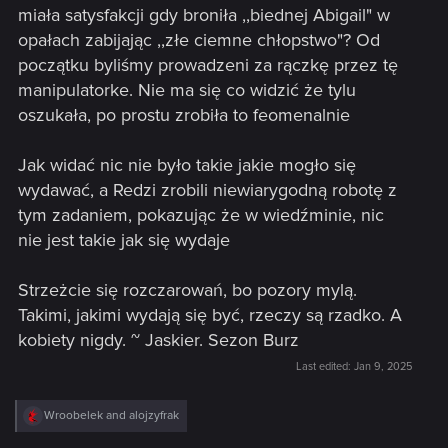
miała satysfakcji gdy broniła ,,biednej Abigail" w
opałach zabijając ,,złe ciemne chłopstwo"? Od
początku byliśmy prowadzeni za rączkę przez tę
manipulatorke. Nie ma się co widzić że tylu
oszukała, po prostu zrobiła to feomenalnie
Jak widać nic nie było takie jakie mogło się
wydawać, a Redzi zrobili niewiarygodną robotę z
tym zadaniem, pokazując że w wiedźminie, nic
nie jest takie jak się wydaje
Strzeżcie się rozczarowań, bo pozory mylą.
Takimi, jakimi wydają się być, rzeczy są rzadko. A
kobiety nigdy. ~ Jaskier. Sezon Burz
Last edited:
Jan 9, 2025
R
Wroobelek
and
alojzyfrak
e
a