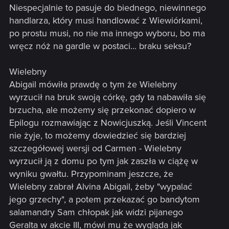
Niespecjalnie to pasuje do biednego, niewinnego
handlarza, który musi handlować z Wiewiórkami,
po prostu musi, no nie ma innego wyboru, bo ma
wręcz nóż na gardle w postaci... braku seksu?
Wielebny
Abigail mówiła prawdę o tym że Wielebny
wyrzucił na bruk swoją córkę, gdy ta nabawiła się
brzucha, ale możemy się przekonać dopiero w
Epilogu rozmawiając z Nowicjuszką. Jeśli Vincent
nie żyje, to możemy dowiedzieć się bardziej
szczegółowej wersji od Carmen - Wielebny
wyrzucił ją z domu po tym jak zaszła w ciążę w
wyniku gwałtu. Przypominam jeszcze, że
Wielebny zabrał Alvina Abigail, żeby "wypalać
jego grzechy", a potem przekazać go bandytom
salamandry Sam chłopak jak widzi pijanego
Geralta w akcie III, mówi mu że wygląda jak