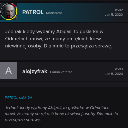
c
t
#502
PATROL
Moderator
i
Jan 5, 2020
o
n
s
Jednak kiedy wydamy Abigail, to guślarka w
:
Odmętach mówi, że mamy na rękach krew
niewinnej osoby. Dla mnie to przesądza sprawę.
A
#503
alojzyfrak
Forum veteran
Jan 5, 2020
PATROL said:
Jednak kiedy wydamy Abigail, to guślarka w Odmętach
mówi, że mamy na rękach krew niewinnej osoby. Dla mnie to
przesądza sprawę.