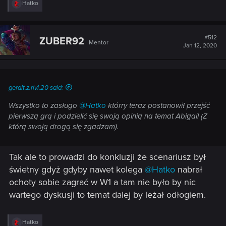
R
Hatko
e
a
c
t
#512
ZUBER92
Mentor
i
Jan 12, 2020
o
n
s
:
geralt.z.rivi.20 said:
Wszystko to zasługo
@Hatko
którry teraz postanowił przejść
pierwszą grą i podzielić się swoją opinią na temat Abigail (Z
którą swoją drogą się zgadzam).
Tak ale to prowadzi do konkluzji że scenariusz był
świetny gdyż gdyby nawet kolega
@Hatko
nabrał
ochoty sobie zagrać w W1 a tam nie było by nic
wartego dyskusji to temat dalej by leżał odłogiem.
R
Hatko