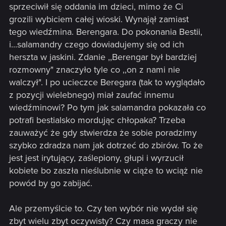
sprzeciwił się oddania im dzieci, mimo że Ci
grozili wybiciem całej wioski. Wynajął zamiast
tego wiedźmina. Berengara. Do pokonania Bestii,
i...salamandry czego dowiadujemy się od ich
herszta w jaskini. Zdanie ,,Berengar był bardziej
rozmowny" znaczyło tyle co ,,on z nami nie
walczył". I po ucieczce Beregara (tak to wyglądało
z pozycji wielebnego) miał zaufać innemu
wiedźminowi? Po tym jak salamandra pokazała co
potrafi bestialsko mordując chłopaka? Trzeba
zauważyć że gdy stwierdza że sobie poradzimy
szybko zdradza nam jak dotrzeć do zbirów. To że
jest jest irytujący, zaślepiony, głupi i wyrzucił
kobiete bo zaszła nieślubnie w ciąże to wciąż nie
powód by go zabijać.
Ale przemyślcie to. Czy ten wybór nie wydał się
zbyt wielu zbyt oczywisty? Czy masa graczy nie