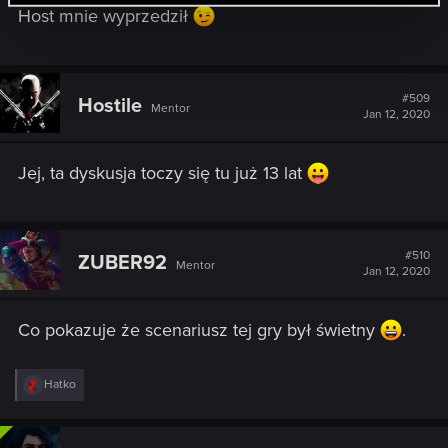
Host mnie wyprzedził
#509
Hostile
Mentor
Jan 12, 2020
Jej, ta dyskusja toczy się tu już 13 lat
#510
ZUBER92
Mentor
Jan 12, 2020
Co pokazuje że scenariusz tej gry był świetny
.
R
Hatko
e
a
c
t