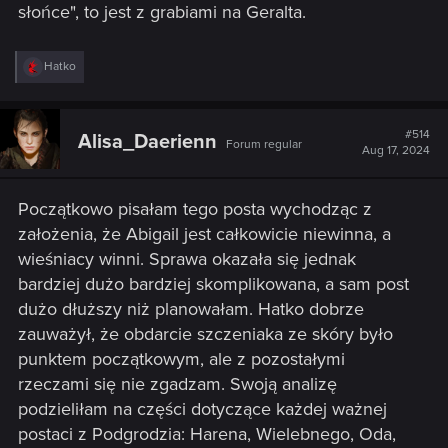
słońce", to jest z grabiami na Geralta.
R
Hatko
e
a
c
t
#514
Alisa_Daerienn
Forum regular
i
Aug 17, 2024
o
n
s
Początkowo pisałam tego posta wychodząc z
:
założenia, że Abigail jest całkowicie niewinna, a
wieśniacy winni. Sprawa okazała się jednak
bardziej dużo bardziej skomplikowana, a sam post
dużo dłuższy niż planowałam. Hatko dobrze
zauważył, że obdarcie szczeniaka ze skóry było
punktem początkowym, ale z pozostałymi
rzeczami się nie zgadzam. Swoją analizę
podzieliłam na części dotyczące każdej ważnej
postaci z Podgrodzia: Harena, Wielebnego, Oda,