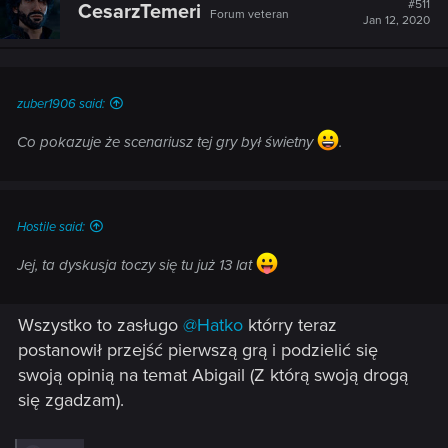
#511
CesarzTemeri
Forum veteran
i
Jan 12, 2020
o
n
s
:
zuber1906 said:
Co pokazuje że scenariusz tej gry był świetny
.
Hostile said:
Jej, ta dyskusja toczy się tu już 13 lat
Wszystko to zasługo
@Hatko
którry teraz
postanowił przejść pierwszą grą i podzielić się
swoją opinią na temat Abigail (Z którą swoją drogą
się zgadzam).