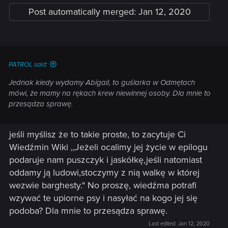
Post automatically merged:
Jan 12, 2020
PATROL said:
Jednak kiedy wydamy Abigail, to guślarka w Odmętach
mówi, że mamy na rękach krew niewinnej osoby. Dla mnie to
przesądza sprawę.
jeśli myślisz że to takie proste, to zacytuje Ci
Wiedźmin Wiki ,,Jeżeli ocalimy jej życie w epilogu
podaruje nam puszczyk i jaskółkę,jeśli natomiast
oddamy ją ludowi,stoczymy z nią walkę w której
wezwie barghesty." No proszę, wiedźma potrafi
wzywać te upiorne psy i nasyłać na kogo jej się
podoba? Dla mnie to przesądza sprawę.
Last edited:
Jan 12, 2020