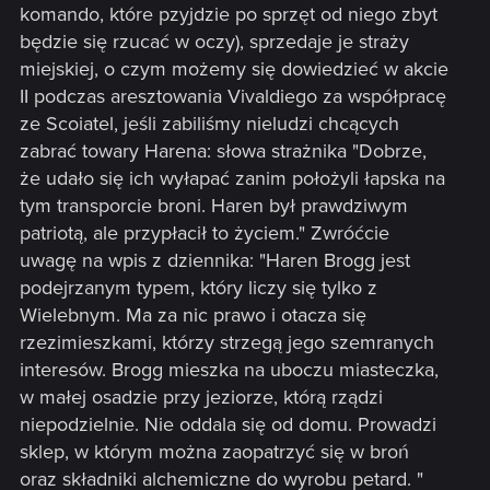
komando, które pzyjdzie po sprzęt od niego zbyt
będzie się rzucać w oczy), sprzedaje je straży
miejskiej, o czym możemy się dowiedzieć w akcie
II podczas aresztowania Vivaldiego za współpracę
ze Scoiatel, jeśli zabiliśmy nieludzi chcących
zabrać towary Harena: słowa strażnika "Dobrze,
że udało się ich wyłapać zanim położyli łapska na
tym transporcie broni. Haren był prawdziwym
patriotą, ale przypłacił to życiem." Zwróćcie
uwagę na wpis z dziennika: "Haren Brogg jest
podejrzanym typem, który liczy się tylko z
Wielebnym. Ma za nic prawo i otacza się
rzezimieszkami, którzy strzegą jego szemranych
interesów. Brogg mieszka na uboczu miasteczka,
w małej osadzie przy jeziorze, którą rządzi
niepodzielnie. Nie oddala się od domu. Prowadzi
sklep, w którym można zaopatrzyć się w broń
oraz składniki alchemiczne do wyrobu petard. "