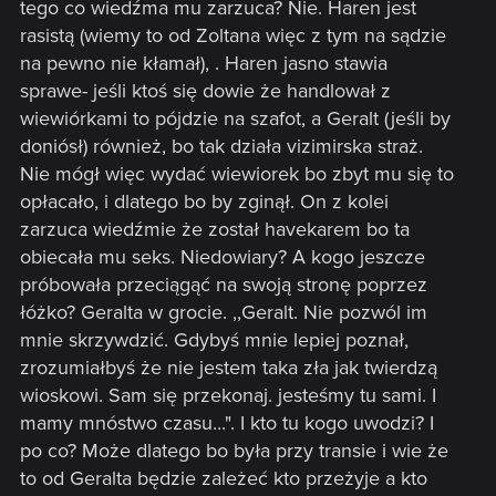
tego co wiedźma mu zarzuca? Nie. Haren jest
rasistą (wiemy to od Zoltana więc z tym na sądzie
na pewno nie kłamał), . Haren jasno stawia
sprawe- jeśli ktoś się dowie że handlował z
wiewiórkami to pójdzie na szafot, a Geralt (jeśli by
doniósł) również, bo tak działa vizimirska straż.
Nie mógł więc wydać wiewiorek bo zbyt mu się to
opłacało, i dlatego bo by zginął. On z kolei
zarzuca wiedźmie że został havekarem bo ta
obiecała mu seks. Niedowiary? A kogo jeszcze
próbowała przeciągąć na swoją stronę poprzez
łóżko? Geralta w grocie. ,,Geralt. Nie pozwól im
mnie skrzywdzić. Gdybyś mnie lepiej poznał,
zrozumiałbyś że nie jestem taka zła jak twierdzą
wioskowi. Sam się przekonaj. jesteśmy tu sami. I
mamy mnóstwo czasu...". I kto tu kogo uwodzi? I
po co? Może dlatego bo była przy transie i wie że
to od Geralta będzie zależeć kto przeżyje a kto