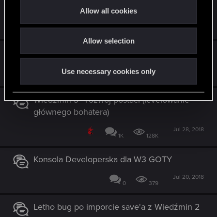
wszystkich częściach
t
Allow all cookies
i
Oct 25, 2018
41
14K
o
Allow selection
n
Nowa gra+ bug (?)
Oct 23, 2018
Use necessary cookies only
2
1K
Wiedźmin 3 - rozwój postaci (levelowanie
głównego bohatera)
Jul 28, 2018
1K
128K
Konsola Developerska dla W3 GOTY
Jul 20, 2018
0
379
Letho bug po imporcie save'a z Wiedźmin 2