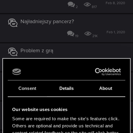
Feb 8, 2020
2
817
Najładniejszy pancerz?
Feb 1, 2020
19
21K
Problem z grą
Nov 4, 2019
3
520
Brokilon
Consent
Details
About
Sep 3, 2019
18
2K
Barwniki
Our website uses cookies
Some are required to make the site’s features click.
Jun 14, 2019
18
20K
Others are optional and provide us technical and
content-related feedback so the site will click better