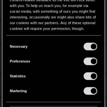
Składniki
with you. To help us reach you, for example via
social media, with something of ours you might find
Feb 8, 2019
4
514
interesting, occasionally we might also share bits of
our cookies with our partners. Any of these optional
Pancerz niedźwiedzia
cookies will require your permission, though.
Feb 2, 2019
8
2K
You’ll find all the details regarding our use of cookies
C
and tweak your preferences regarding them in the
Necessary
o
[SPOILERY] Wiedźmin 3 - Trofea, osiągnięcia,
“Settings” menu below.
n
achievmenty...
s
Preferences
e
Jan 21, 2019
120
26K
n
t
Statistics
Mutagenerator
S
e
Nov 7, 2018
Marketing
7
28K
l
e
Najtrudniejszy boss / przeciwnik we
c