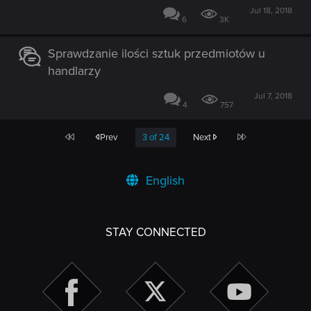
Jul 18, 2018
6
3K
Sprawdzanie ilości sztuk przedmiotów u
handlarzy
Jul 7, 2018
4
757
First
Last
Prev
3 of 24
Next
English
STAY CONNECTED