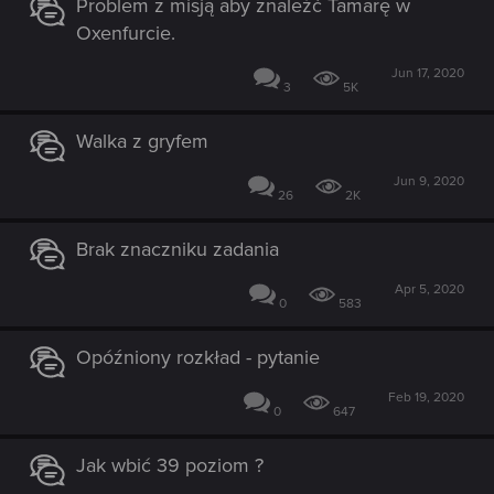
Problem z misją aby znaleźć Tamarę w
Oxenfurcie.
Jun 17, 2020
3
5K
Walka z gryfem
Jun 9, 2020
26
2K
Brak znaczniku zadania
Apr 5, 2020
0
583
Opóźniony rozkład - pytanie
Feb 19, 2020
0
647
Jak wbić 39 poziom ?