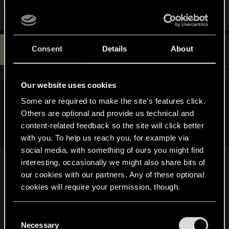
na ten temat. (jedno zdanie to trochę mało)
M
#771
Consent
Details
About
Master_Dandelion
Forum veteran
Jan 21, 2015
Our website uses cookies
post80 said:
Some are required to make the site’s features click.
Others are optional and provide us technical and
40GB jakby nie patrzeć, to niedużo, jak na tak wielki projekt,
content-related feedback so the site will click better
stąd też moje pytanie o wersje konsolowe.
with you. To help us reach you, for example via
social media, with something of ours you might find
View attachment 9370
interesting, occasionally we might also share bits of
our cookies with our partners. Any of these optional
Attachments
cookies will require your permission, though.
You’ll find all the details regarding our use of cookies
C
and tweak your preferences regarding them in the
Necessary
o