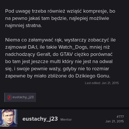
Pod uwagę trzeba również wziąść kompresje, bo
na pewno jakaś tam będzie, najlepiej możliwie
najmniej stratna.
Niema co załamywać rąk, wystarczy zobaczyć ile
zajmował DA:I, ile takie Watch_Dogs, mniej niż
nadchodzący Geralt, do GTAV ciężko porównać
bo tam jest jeszcze multi który nie jest na odwal
się, i swoje pewnie waży, gdyby nie to rozmiar
zapewne by miało zbliżone do Dzikiego Gonu.
Last edited:
Jan 21, 2015
R
eustachy_j23
e
a
c
t
#777
eustachy_j23
Mentor
i
Jan 21, 2015
o