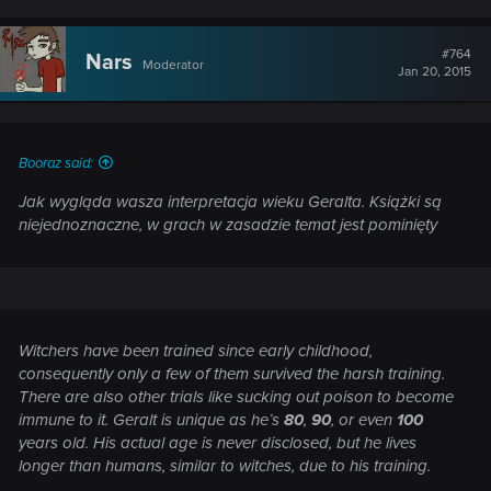
a
c
t
#764
Nars
Moderator
i
Jan 20, 2015
o
n
s
:
Booraz said:
Jak wygląda wasza interpretacja wieku Geralta. Książki są
niejednoznaczne, w grach w zasadzie temat jest pominięty
Witchers have been trained since early childhood,
consequently only a few of them survived the harsh training.
There are also other trials like sucking out poison to become
immune to it. Geralt is unique as he’s
80
,
90
, or even
100
years old. His actual age is never disclosed, but he lives
longer than humans, similar to witches, due to his training.