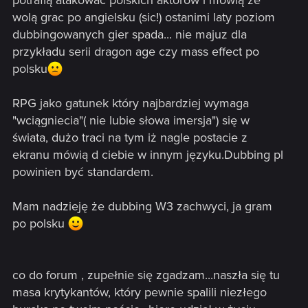
potrafią atakowac polskich aktorów i mówią że
wolą grac po angielsku (sic!) ostanimi laty poziom
dubbingowanych gier spada... nie majuz dla
przykładu serii dragon age czy mass effect po
polsku
RPG jako gatunek który najbardziej wymaga
"wciągniecia"( nie lubie słowa imersja") się w
świata, dużo traci na tym iż nagle postacie z
ekranu mówią d ciebie w innym języku.Dubbing pl
powinien być standardem.
Mam nadzieję że dubbing W3 zachwyci, ja gram
po polsku
co do forum , zupełnie się zgadzam...naszła się tu
masa krytykantów, który pewnie spalili niezłego