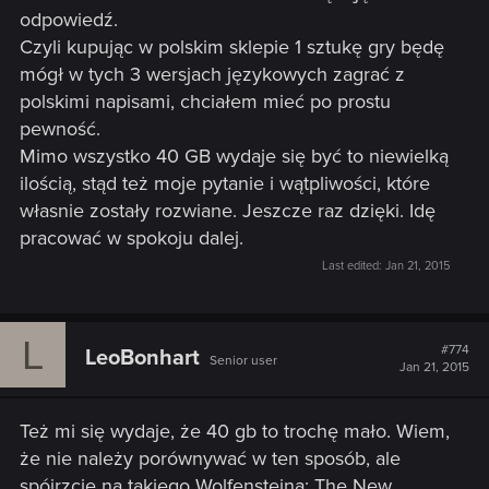
odpowiedź.
Czyli kupując w polskim sklepie 1 sztukę gry będę
mógł w tych 3 wersjach językowych zagrać z
polskimi napisami, chciałem mieć po prostu
pewność.
Mimo wszystko 40 GB wydaje się być to niewielką
ilością, stąd też moje pytanie i wątpliwości, które
własnie zostały rozwiane. Jeszcze raz dzięki. Idę
pracować w spokoju dalej.
Last edited:
Jan 21, 2015
L
#774
LeoBonhart
Senior user
Jan 21, 2015
Też mi się wydaje, że 40 gb to trochę mało. Wiem,
że nie należy porównywać w ten sposób, ale
spójrzcie na takiego Wolfensteina: The New