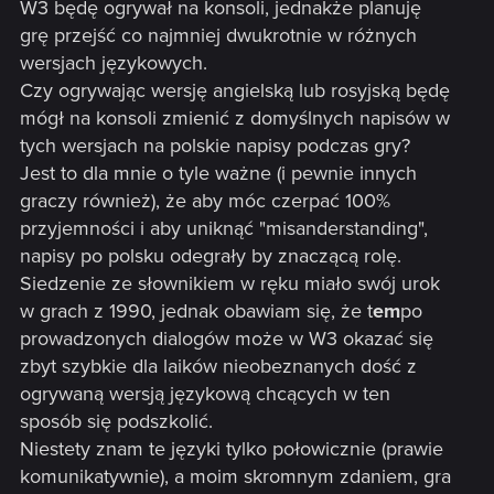
W3 będę ogrywał na konsoli, jednakże planuję
grę przejść co najmniej dwukrotnie w różnych
wersjach językowych.
Czy ogrywając wersję angielską lub rosyjską będę
mógł na konsoli zmienić z domyślnych napisów w
tych wersjach na polskie napisy podczas gry?
Jest to dla mnie o tyle ważne (i pewnie innych
graczy również), że aby móc czerpać 100%
przyjemności i aby uniknąć "misanderstanding",
napisy po polsku odegrały by znaczącą rolę.
Siedzenie ze słownikiem w ręku miało swój urok
w grach z 1990, jednak obawiam się, że t
em
po
prowadzonych dialogów może w W3 okazać się
zbyt szybkie dla laików nieobeznanych dość z
ogrywaną wersją językową chcących w ten
sposób się podszkolić.
Niestety znam te języki tylko połowicznie (prawie
komunikatywnie), a moim skromnym zdaniem, gra