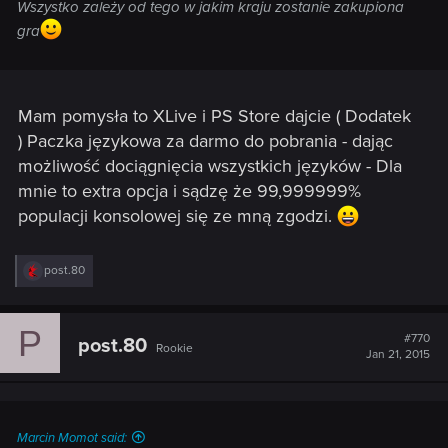
Wszystko zależy od tego w jakim kraju zostanie zakupiona
spolszczenia), tak nie jestem pewien czy w wersji na konsole
gra
będzie można ustawić sobie z poziomu gry np język rosyjski
i np napisy angielskie.
Mam pomysła to XLive i PS Store dajcie ( Dodatek
) Paczka językowa za darmo do pobrania - dając
możliwość dociągnięcia wszystkich języków - Dla
mnie to extra opcja i sądzę że 99,999999%
populacji konsolowej się ze mną zgodzi.
R
post.80
e
a
c
P
t
#770
post.80
Rookie
i
Jan 21, 2015
o
n
s
:
Marcin Momot said: