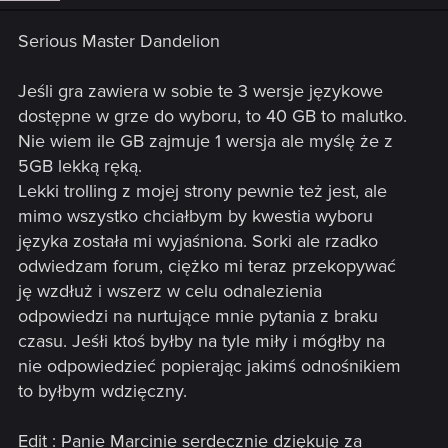
n
s
Serious Master Dandelion
:
Jeśli gra zawiera w sobie te 3 wersje językowe
dostępne w grze do wyboru, to 40 GB to malutko.
Nie wiem ile GB zajmuje 1 wersja ale myślę że z
5GB lekką ręką.
Lekki trolling z mojej strony pewnie też jest, ale
mimo wszystko chciałbym by kwestia wyboru
języka została mi wyjaśniona. Sorki ale rzadko
odwiedzam forum, ciężko mi teraz przekopywać
ję wzdłuż i wszerz w celu odnalezienia
odpowiedzi na nurtujące mnie pytania z braku
czasu. Jeśłi ktoś byłby na tyle miły i mógłby na
nie odpowiedzieć popierając jakimś odnośnikiem
to byłbym wdzięczny.
Edit : Panie Marcinie serdecznie dziękuję za