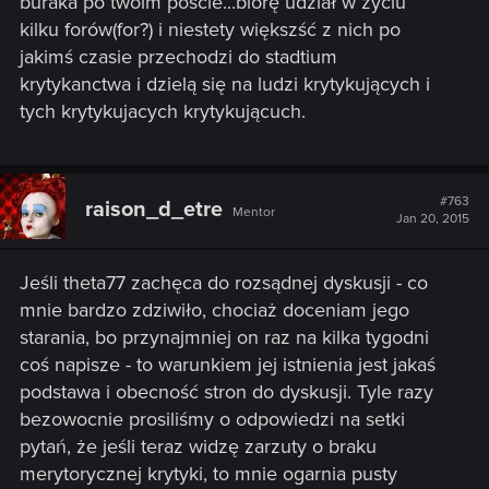
buraka po twoim poście...biorę udział w życiu
kilku forów(for?) i niestety większść z nich po
jakimś czasie przechodzi do stadtium
krytykanctwa i dzielą się na ludzi krytykujących i
tych krytykujacych krytykującuch.
#763
raison_d_etre
Mentor
Jan 20, 2015
Jeśli theta77 zachęca do rozsądnej dyskusji - co
mnie bardzo zdziwiło, chociaż doceniam jego
starania, bo przynajmniej on raz na kilka tygodni
coś napisze - to warunkiem jej istnienia jest jakaś
podstawa i obecność stron do dyskusji. Tyle razy
bezowocnie prosiliśmy o odpowiedzi na setki
pytań, że jeśli teraz widzę zarzuty o braku
merytorycznej krytyki, to mnie ogarnia pusty