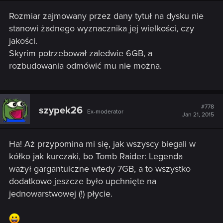
n
s
Rozmiar zajmowany przez dany tytuł na dysku nie
:
stanowi żadnego wyznacznika jej wielkości, czy
jakości.
Skyrim potrzebował zaledwie 6GB, a
rozbudowania odmówić mu nie można.
#778
szypek26
Ex-moderator
Jan 21, 2015
Ha! Aż przypomina mi się, jak wszyscy biegali w
kółko jak kurczaki, bo Tomb Raider: Legenda
ważył gargantuiczne wtedy 7GB, a to wszystko
dodatkowo jeszcze było upchnięte na
jednowarstwowej (!) płycie.