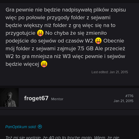
Gra pewnie nie będzie nadpisywałą plików zapisu
więc po połowie przygody folder z sejwami
będzie większy niż folder z grą więc się na to
przygotujcie
No chyba że się zmieniło
podejście do sejwów od czasów W2
Obecnie
mój folder z sejwami zajmuje 7.5 GB Ale przecież
W2 to gra mniejsza niż W3 więc pewnie i sejwów
będzie więcej
Last edited:
Jan 21, 2015
#776
froget67
Mentor
Jan 21, 2015
PanOptikum said:
Też mi się wydaje, że 40 gb to trochę mało. Wiem, że nie