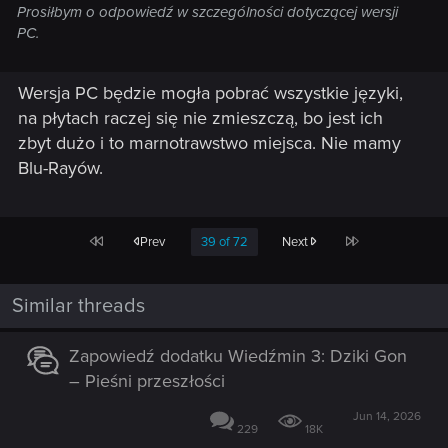
Prosiłbym o odpowiedź w szczególności dotyczącej wersji
PC.
Wersja PC będzie mogła pobrać wszystkie języki,
na płytach raczej się nie zmieszczą, bo jest ich
zbyt dużo i to marnotrawstwo miejsca. Nie mamy
Blu-Rayów.
First
Last
Prev
39 of 72
Next
Similar threads
Zapowiedź dodatku Wiedźmin 3: Dziki Gon
– Pieśni przeszłości
Jun 14, 2026
229
18K