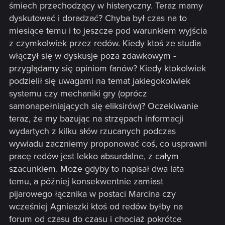
śmiech przechodzący w histeryczny. Teraz mamy
dyskutować i doradzać? Chyba był czas na to
miesiące temu i to jeszcze pod warunkiem wyjścia
z czymkolwiek przez redów. Kiedy ktoś ze studia
włączył się w dyskusje poza zdawkowym -
przyglądamy się opiniom fanów? Kiedy ktokolwiek
podzielił się uwagami na temat jakiegokolwiek
systemu czy mechaniki gry (oprócz
samonapełniających się eliksirów)? Oczekiwanie
teraz, że my bazując na strzępach informacji
wydartych z kilku słów rzucanych podczas
wywiadu zaczniemy proponować coś, co usprawni
pracę redów jest lekko absurdalne, z całym
szacunkiem. Może gdyby to napisał dwa lata
temu, a później konsekwentnie zamiast
pijarowego łącznika w postaci Marcina czy
wcześniej Agnieszki ktoś od redów byłby na
forum od czasu do czasu i chociaż pokrótce