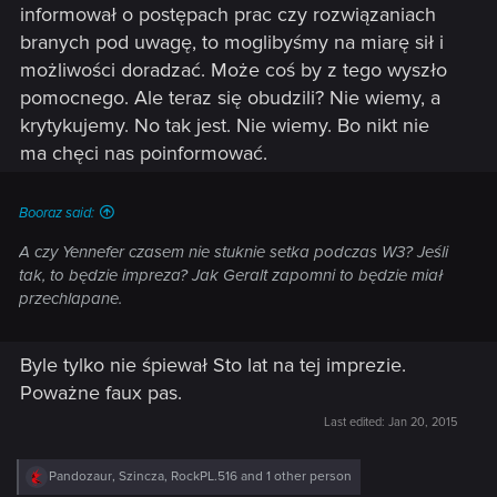
informował o postępach prac czy rozwiązaniach
branych pod uwagę, to moglibyśmy na miarę sił i
możliwości doradzać. Może coś by z tego wyszło
pomocnego. Ale teraz się obudzili? Nie wiemy, a
krytykujemy. No tak jest. Nie wiemy. Bo nikt nie
ma chęci nas poinformować.
Booraz said:
A czy Yennefer czasem nie stuknie setka podczas W3? Jeśli
tak, to będzie impreza? Jak Geralt zapomni to będzie miał
przechlapane.
Byle tylko nie śpiewał Sto lat na tej imprezie.
Poważne faux pas.
Last edited:
Jan 20, 2015
R
Pandozaur
,
Szincza
,
RockPL.516
and 1 other person
e