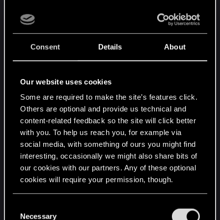
spamować przeciwnik może również zrobić unik i
skończy się to kilkoma atakami w powietrze, co
nie tylko wygląda głupio ale daje tez wrogom czas
na zaatakowanie nas. Ludzie mają również tarcze
Consent
Details
About
a to oznacza, że musimy znaleźć sposób by je
upuścili. Wytrzymałość pozwala facetowi z tarczą
robić uniki lub się osłaniać więc jeśli mu jej
Our website uses cookies
zabraknie(pasek, który pokazuje jej poziom
Some are required to make the site’s features click.
znajduje się nad nim) można go wtedy
Others are optional and provide us technical and
zaatakować i nie będzie w stanie zrobić uniku. Inni
content-related feedback so the site will click better
przeciwnicy na przykład ogłuszają nas nieco
with you. To help us reach you, for example via
podczas bloku. Przychodzi mi do głowy lodowy
social media, with something of ours you might find
gigant, z którym ostatnio walczyłem. Trochę mnie
interesting, occasionally we might also share bits of
poniosło, wyprowadziłem cios i zablokował mnie
our cookies with our partners. Any of these optional
cookies will require your permission, though.
– przez chwilę byłem ogłuszony, za czym
poszedł specjalny efekt na ekranie. Wtedy właśnie
You’ll find all the details regarding our use of cookies
mnie zabił.
C
and tweak your preferences regarding them in the
Necessary
o