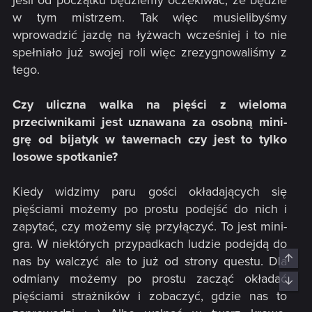
jeśli od początku będziemy oczekiwać, że będzie
w tym mistrzem. Tak więc musielibyśmy
wprowadzić jazdę na łyżwach wcześniej i to nie
spełniało już swojej roli więc zrezygnowaliśmy z
tego.
Czy uliczna walka na pięści z wieloma
przeciwnikami jest uznawana za osobną mini-
grę od bijatyk w tawernach czy jest to tylko
losowe spotkanie?
Kiedy widzimy paru gości okładających się
pięściami możemy po prostu podejść do nich i
zapytać, czy możemy się przyłączyć. To jest mini-
gra. W niektórych przypadkach ludzie podejdą do
Top
nas by walczyć ale to już od strony questu. Dla
odmiany możemy po prostu zacząć okładać
Bott
pięściami strażników i zobaczyć, gdzie nas to