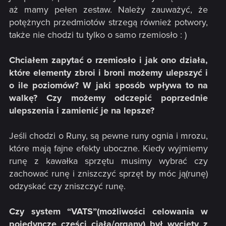
aż mamy pełen zestaw. Należy zauważyć, że
potężnych przedmiotów strzegą również potwory,
także nie chodzi tu tylko o samo rzemiosło : )
Chciałem zapytać o rzemiosło i jak ono działa,
które elementy zbroi i broni możemy ulepszyć i
o ile poziomów? W jaki sposób wpływa to na
walkę? Czy możemy odczepić poprzednie
ulepszenia i zamienić je na lepsze?
Jeśli chodzi o Runy, są pewne runy ognia i mrozu,
które mają fajne efekty uboczne. Kiedy wyjmiemy
runę z kawałka sprzętu musimy wybrać czy
zachować runę i zniszczyć sprzęt by móc ją(runę)
odzyskać czy zniszczyć runę.
Czy system “VATS”(możliwości celowania w
pojedyncze części ciała/organy) był wycięty z