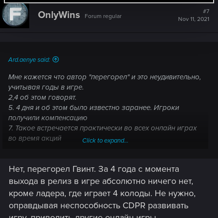
c
t
#7
OnlyWins
Forum regular
i
Nov 11, 2021
o
n
s
:
Ard.aenye said:
Мне кажется что автор "перегорел" и это неудивительно,
учитывая годы в игре.
2,4 об этом говорят.
5. 4 дня и об этом было известно заранее. Игроки
получили компенсацию
7. Такое встречается практически во всех онлайн играх
во время акций
Click to expand...
8. Возможно автор имеет небольшой опыт в онлайн
играх и не видел как действуют студии которым реально
Нет, перегорел Гвинт. За 4 года с момента
пофиг.
выхода в релиз в игре абсолютно ничего нет,
кроме ладера, где играет 4 колоды. Не нужно,
оправдывая неспособность CDPR развивать
игру, приводить другие онлайн игры.