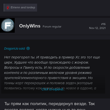
R
Elrienn
and
lordep
e
a
c
t
#16
OnlyWins
Forum regular
i
Nov 12, 2021
o
n
s
:
DragonUa said:
Нет перегорел ты. И приводить в пример Хс это тот еще
цирк. Худшее что вообще происходило с жанром.
Вопросы к Гвинту есть. И по скорости добавления
контента и по различным мелочам уровня режима
зрителей/элементарного приветствия в эмоциях. Но
тонны карт перекрашек и поломов задач (которые
появились потому как нужно что то новое в аддоне, а
Click to expand...
уже не выдумывается) даром не нужны. Как и куча
"режимов" в стиле автошашек и рейдов для пятилетних.
Ты прям как политик, передернул везде. Так
Ну и экономика отвратная как вишенка на торте.
всегда делают, когда нужно чью-то речь