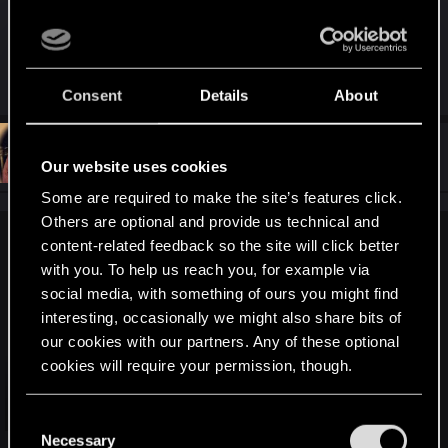
онлайн играх и не видел как действуют студии
которым реально пофиг.
R
luviho
,
WARDADDY_CC
and
psysteel
Consent
Details
About
e
a
c
t
#6
ragepwnz
Senior user
i
Nov 11, 2021
Our website uses cookies
o
n
Some are required to make the site’s features click.
s
Others are optional and provide us technical and
:
content-related feedback so the site will click better
Ard.aenye said:
with you. To help us reach you, for example via
Мне кажется что автор "перегорел" и это неудивительно,
social media, with something of ours you might find
учитывая годы в игре.
interesting, occasionally we might also share bits of
2,4 об этом говорят.
our cookies with our partners. Any of these optional
5. 4 дня и об этом было известно заранее. Игроки
cookies will require your permission, though.
получили компенсацию
7. Такое встречается практически во всех онлайн играх
во время акций
You’ll find all the details regarding our use of cookies
Click to expand...
C
8. Возможно автор имеет небольшой опыт в онлайн
and tweak your preferences regarding them in the
Necessary
o