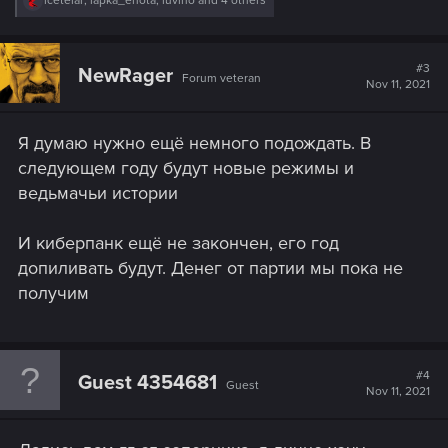
icetelar
,
lapka_enota
,
luviho
and 4 others
e
a
c
t
#3
NewRager
Forum veteran
i
Nov 11, 2021
o
n
s
Я думаю нужно ещё немного подождать. В
:
следующем году будут новые режимы и
ведьмачьи истории
И киберпанк ещё не закончен, его год
допиливать будут. Денег от партии мы пока не
получим
#4
Guest 4354681
Guest
Nov 11, 2021