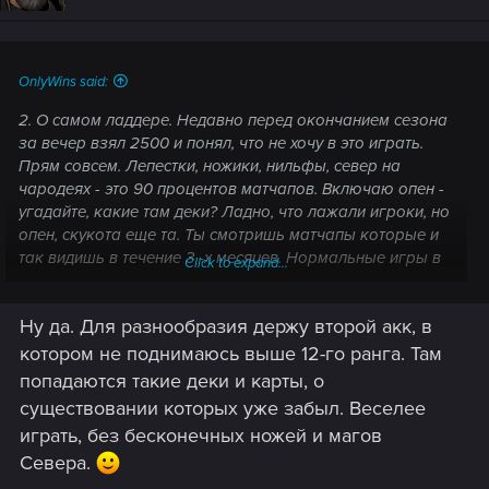
o
n
s
:
OnlyWins said:
2. О самом ладдере. Недавно перед окончанием сезона
за вечер взял 2500 и понял, что не хочу в это играть.
Прям совсем. Лепестки, ножики, нильфы, север на
чародеях - это 90 процентов матчапов. Включаю опен -
угадайте, какие там деки? Ладно, что лажали игроки, но
опен, скукота еще та. Ты смотришь матчапы которые и
так видишь в течение 3 -х месяцев. Нормальные игры в
Click to expand...
плане разнообразия - только до ПРОранга.
Ну да. Для разнообразия держу второй акк, в
котором не поднимаюсь выше 12-го ранга. Там
попадаются такие деки и карты, о
существовании которых уже забыл. Веселее
играть, без бесконечных ножей и магов
Севера.