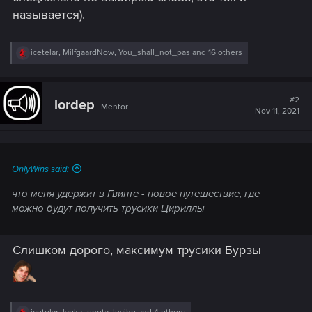
называется).
R
icetelar
,
MilfgaardNow
,
You_shall_not_pas
and 16 others
e
a
c
t
#2
lordep
Mentor
i
Nov 11, 2021
o
n
s
:
OnlyWins said:
что меня удержит в Гвинте - новое путешествие, где
можно будут получить трусики Цириллы
Слишком дорого, максимум трусики Бурзы
R