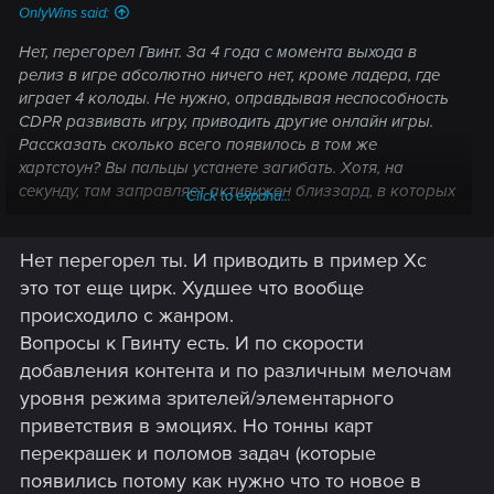
OnlyWins said:
Нет, перегорел Гвинт. За 4 года с момента выхода в
релиз в игре абсолютно ничего нет, кроме ладера, где
играет 4 колоды. Не нужно, оправдывая неспособность
CDPR развивать игру, приводить другие онлайн игры.
Рассказать сколько всего появилось в том же
хартстоун? Вы пальцы устанете загибать. Хотя, на
секунду, там заправляет активижен близзард, в которых
Click to expand...
сейчас только ленивый не плюет. Пункты 2 и 4 говорят
только о том, что там написано, а не то, что попытался
Нет перегорел ты. И приводить в пример Хс
додумать модератор ни приведя ни одного аргумента.
Хотя, реально пофиг, сейчас и в лицо некоторым
это тот еще цирк. Худшее что вообще
плевать будут, они в ладоши похлопают.
происходило с жанром.
Вопросы к Гвинту есть. И по скорости
добавления контента и по различным мелочам
уровня режима зрителей/элементарного
приветствия в эмоциях. Но тонны карт
перекрашек и поломов задач (которые
появились потому как нужно что то новое в