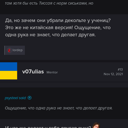
там хотя бы есть Тиссая с норм сиськами, но
Да, но зачем они убрали декольте у учениц?
Это же не китайская версия! Ощущение, что
одна рука не знает, что делает другая.
R
lordep
e
a
c
t
#13
v07ulias
Mentor
i
Nov 12, 2021
o
n
s
:
psysteel said:
Ощущение, что одна рука не знает, что делает другая.