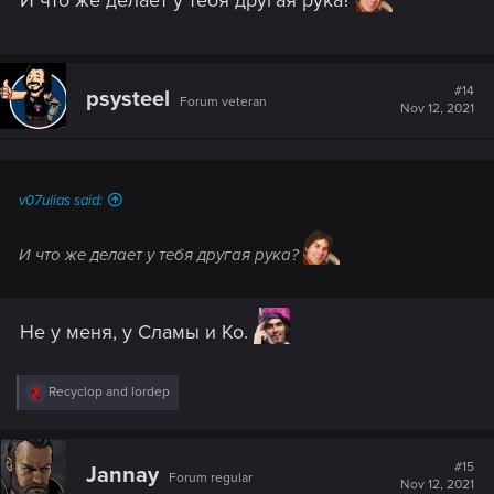
И что же делает у тебя другая рука?
#14
psysteel
Forum veteran
Nov 12, 2021
v07ulias said:
И что же делает у тебя другая рука?
Не у меня, у Сламы и Ко.
R
Recyclop
and
lordep
e
a
c
t
#15
Jannay
Forum regular
i
Nov 12, 2021