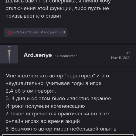
Дались вам гг от соперника, я лично хочу
отключения этой функции, либо пусть не
показывает кто ставит
R
oOCezarOo
and
MaddysonFord
e
a
c
t
#5
Ard.aenye
Ex-moderator
i
Nov 11, 2021
o
n
s
Мне кажется что автор "перегорел" и это
:
неудивительно, учитывая годы в игре.
2,4 об этом говорят.
5. 4 дня и об этом было известно заранее.
Игроки получили компенсацию
7. Такое встречается практически во всех
онлайн играх во время акций
8. Возможно автор имеет небольшой опыт в