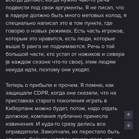
Очень часто нытье это просто нытье. Метовых колод
подвести под свои аргументы. Я не писал, что
всегда будет мало. Игра в кторую долбишься каждый
в ладере должно быть много метовых колод, я
день всегда приестся. Идеальный баланс в кки тупо
специально написал это в том пункте, где
недостижим (даже баланс патчи больше для встряски
говорю о новых режимах. Есть часть игроков,
меты и смены царя горы делаются). И да все карты (или
даже 50% их) одновременно никогда не будут в мете. Так
которым это нравится, есть люди, которые
это работает. На любую онлайн кки ноют. Абсолютно. И
выше 5 ранга не поднимаются. Речь о той
Гвинт в этом точно не первый. Многие вообще тихо
большой части, кто устал от ножиков и севера
подыхают так как в этом жанре выжить крайне тяжело.
(в каждом сезоне что-то свое), этим людям
Даже громким релизам уровня Артефакта и TES
некуда идти, поэтому они уходят.
Legends.
Мы не знаем насколько игра прибыльна, каков реален
постоянный онлайн (что бы его распылять на большое
Теперь о прибыли и прочем. Я помню, как
колличество режимов) и почему так тяжко даются
защищали CDPR, когда они сказали, что на
всякие решения в стиле режима зрителя (возможно они
приставках старого поколения играть в
просто не хотят это добавлять, но не хотят озвучивать
Киберпанк можно будет, потом, надо отдать
это прямым текстом).
Top
должное, компания публично принесла
Гвинт это спокойная кки со своим онлайном и
неспешным развитием. Она не будет лидером жанра (по
извинения. И куда-то сразу делись все
Bott
онлайну и хайпу) и думаю разрабов такой темп
оправдатели. Замолчали, их перестало быть
устраивает. И скажу откровенно меня тоже. Я не против