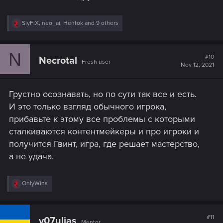
R
SlyFiX
,
neo_ai
,
Hentok
and 9 others
e
a
c
N
t
#10
Necrotal
Fresh user
i
Nov 12, 2021
o
n
s
Грустно осознавать, но по сути так все и есть.
:
И это только взгляд обычного игрока,
прибавьте к этому все проблемы с которыми
сталкиваются контентмейкеры и про игроки и
получится Гвинт, игра, где решает мастерство,
а не удача.
R
OnlyWins
e
a
c
t
#11
v07ulias
Mentor
i