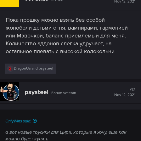
Nov 12, 2021
o
n
s
Пока прошку можно взять без особой
:
жопоболи детьми огня, вампирами, гармонией
или Мэвочкой, баланс приемлемый для меня.
Количество аддонов слегка удручает, на
остальное плевать с высокой колокольни
R
DragonUa
and
psysteel
e
a
c
t
#12
psysteel
Forum veteran
i
Nov 12, 2021
o
n
s
:
OnlyWins said:
а вот новые трусики для Цири, которые я хочу, еще как
можно будет купить