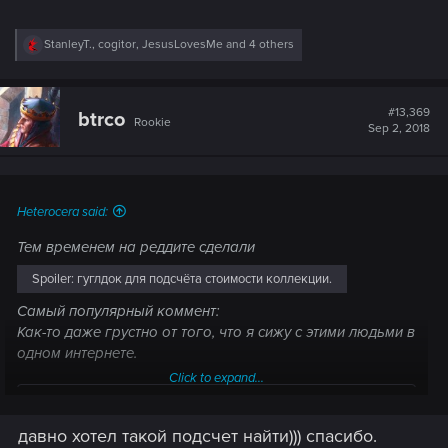
R
StanleyT.
,
cogitor
,
JesusLovesMe
and 4 others
e
a
c
t
#13,369
btrco
Rookie
i
Sep 2, 2018
o
n
s
:
Heterocera said:
Тем временем на реддите сделали
Spoiler:
гуглдок для подсчёта стоимости коллекции.
Самый популярный коммент:
Как-то даже грустно от того, что я сижу с этими людьми в
одном интернете.
Click to expand...
Post automatically merged:
Sep 2, 2018
давно хотел такой подсчет найти))) спасибо.