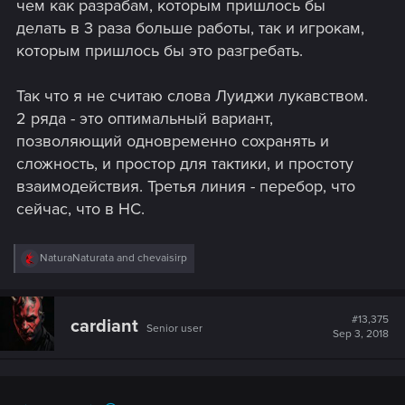
чем как разрабам, которым пришлось бы
делать в 3 раза больше работы, так и игрокам,
которым пришлось бы это разгребать.
Так что я не считаю слова Луиджи лукавством.
2 ряда - это оптимальный вариант,
позволяющий одновременно сохранять и
сложность, и простор для тактики, и простоту
взаимодействия. Третья линия - перебор, что
сейчас, что в HC.
R
NaturaNaturata
and
chevaisirp
e
a
c
t
#13,375
cardiant
Senior user
i
Sep 3, 2018
o
n
s
: