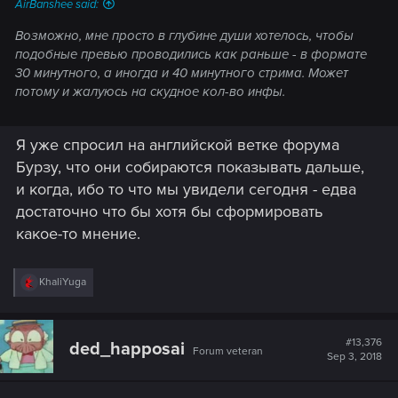
AirBanshee said:
Возможно, мне просто в глубине души хотелось, чтобы
подобные превью проводились как раньше - в формате
30 минутного, а иногда и 40 минутного стрима. Может
потому и жалуюсь на скудное кол-во инфы.
Я уже спросил на английской ветке форума
Бурзу, что они собираются показывать дальше,
и когда, ибо то что мы увидели сегодня - едва
достаточно что бы хотя бы сформировать
какое-то мнение.
R
KhaliYuga
e
a
c
t
#13,376
ded_happosai
Forum veteran
i
Sep 3, 2018
o
n
s