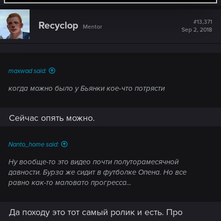
a
c
t
#13,371
Recyclop
Mentor
i
Sep 2, 2018
o
n
s
:
maxwad said:
когда можно было у Бьянки кое-что потрясти
Сейчас опять можно.
Nanto_home said:
Ну вообще-то это видео почти полуторамесячной
давности. Бурза же сидит в футболке Опена. Но все
равно как-то маловато прогресса...
Да походу это тот самый ролик и есть. Про