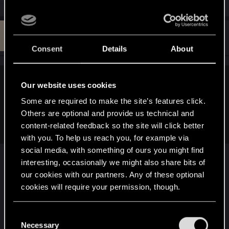
N
#13,370
Nanto_home
Forum veteran
Sep 2, 2018
Consent
Details
About
btrco said:
Our website uses cookies
Some are required to make the site’s features click.
насчет абилок и 3х рядов. видео хоть смотрели? они же
сказали что не делали абилки по рядам чтобы не
Others are optional and provide us technical and
загромождать описание(и так иногда большое) карт.
content-related feedback so the site will click better
with you. To help us reach you, for example via
social media, with something of ours you might find
Потрясающий отмаз! Затевать полный ребилд
interesting, occasionally we might also share bits of
проекта и ссылаться на... "описание длинное"...
our cookies with our partners. Any of these optional
Ну да, школьникам же читать утомительно,
cookies will require your permission, though.
надо чтобы сразу было "бац!", "хрясь!", "бжжж!"
Зачем только вообще эту привязку к рядам
You’ll find all the details regarding our use of cookies
C
делали? Тоже ведь загромождает описание.
and tweak your preferences regarding them in the
Necessary
o