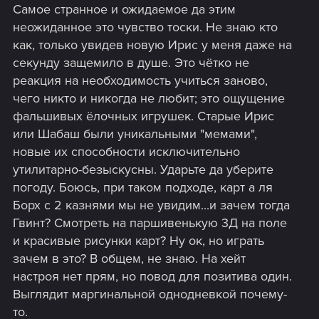
Самое странное и ожидаемое да этим
неожиданное это чувство тоски. Не знаю кто
как, только увидев новую Ирис у меня даже на
секунду защемило в душе. Это чётко не
реакция на необходимость учиться заново,
чего никто и никогда не любит; это ощущение
фальшивых ёлочных игрушек. Старые Ирис
или Шабаш были уникальными "мемами",
новые их способности исключительно
утилитарно-безыскусны. Ударьте да уберите
погоду. Боюсь, при таком подходе, карт а ля
Борх с 2 казнями мы не увидим...и зачем тогда
Гвинт? Смотреть на паршивенькую 3Д на поле
и красивые рисунки карт? Ну ок, но играть
зачем в это? В общем, не знаю. На хейт
настроя нет прям, но повод для позитива один.
Выглядит маргинальной однодневкой почему-
то.