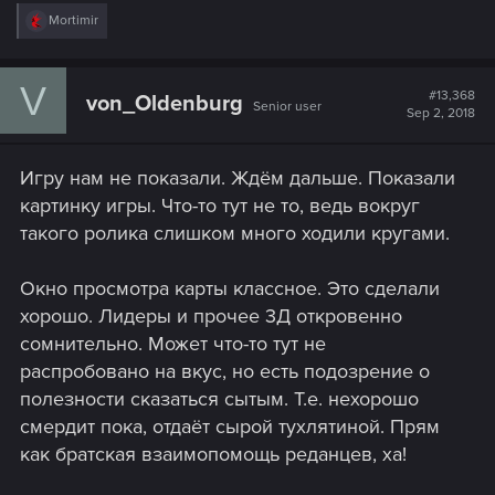
R
Mortimir
e
a
c
V
t
#13,368
von_Oldenburg
Senior user
i
Sep 2, 2018
o
n
s
Игру нам не показали. Ждём дальше. Показали
:
картинку игры. Что-то тут не то, ведь вокруг
такого ролика слишком много ходили кругами.
Окно просмотра карты классное. Это сделали
хорошо. Лидеры и прочее 3Д откровенно
сомнительно. Может что-то тут не
распробовано на вкус, но есть подозрение о
полезности сказаться сытым. Т.е. нехорошо
смердит пока, отдаёт сырой тухлятиной. Прям
как братская взаимопомощь реданцев, ха!