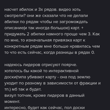
https://imgur.com/a/lYmQBvy
насчет абилок и 3х рядов. видео хоть
Все карты из видео.
смотрели? они же сказали что не делали
абилки по рядам чтобы не загромождать
описание(и так иногда большое) карт. +
придумать 2 абилки намного проще чем 3. Как
по мне, то изначальная привязка карт к
конкретным рядам мне больше нравилась чем
то что есть сейчас, когда разницы в рядах 0.
надеюсь лидеров отрисуют поярче.
хотелось бы какой то интерактивной
доски(типа убивают карту - она под землю
уходит по разному в зависимости от фракции и
тп.) мб так и будет.
визул топчик, кроме лидеров в данный
момент.
интересно, будет как сейчас, пол доски