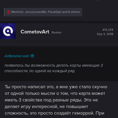
R
Mortimir
,
JesusLovesMe
,
FanatSpb
and 6 others
e
a
c
t
#13,374
CometovArt
Rookie
i
Sep 3, 2018
o
n
s
:
AirBanshee said:
появилась бы возможность делать карты имеющие 3
способности, по одной на каждый ряд
Ты просто написал это, а мне уже стало скучно
от одной только мысли о том, что карта может
иметь 3 свойства под разные ряды. Это не
делает игру интересной, не повышает
сложность, это просто создаёт геморрой. При