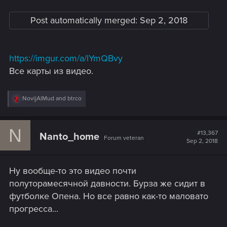
Post automatically merged:
Sep 2, 2018
https://imgur.com/a/lYmQBvy
Все карты из видео.
R
NovijAlMud
and
btrco
e
a
c
N
t
#13,367
Nanto_home
Forum veteran
i
Sep 2, 2018
o
n
s
Ну вообще-то это видео почти
:
полуторамесячной давности. Бурза же сидит в
футболке Опена. Но все равно как-то маловато
прогресса...