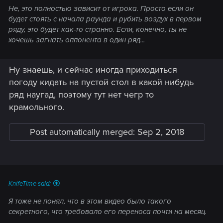
верит, что они успевают в сроки? Было бы всё
Не, это полностью зависит от игрока. Просто если он
нормально, нам бы не показывали зеркалку, нам бы
будет стоять с начала раунда и рубить воздух в первом
показали анимацию разыгрывания карт с руки
ряду, это будет как-то странно. Если, конечно, ты не
оппонента (а её не было, показали сразу стол с
хочешь загнать оппонента в один ряд...
картами), показали бы много разных эффектов а не
беса с солнышком и не Шабаша с эффеток фаербола
Ну знаешь, и сейчас иногда приходиться
как у катапульты севера. Короче такооооое.
погоду кидать на пустой стол в какой нибудь
ряд наугад, поэтому тут нет чегр то
крамольного.
Post automatically merged:
Sep 2, 2018
KnifeTime said:
Я тоже не понял, что в этом видео было такого
секретного, что требовало его переноса почти на месяц.