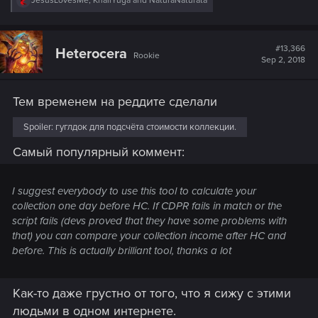
JesusLovesMe
,
KhaliYuga
and
NaturaNaturata
e
a
c
t
#13,366
Heterocera
Rookie
i
Sep 2, 2018
o
n
s
Тем временем на реддите сделали
:
Spoiler:
гуглдок для подсчёта стоимости коллекции.
Самый популярный коммент:
I suggest everybody to use this tool to calculate your
collection one day before HC. If CDPR fails in match or the
script fails (devs proved that they have some problems with
that) you can compare your collection income after HC and
before. This is actually brilliant tool, thanks a lot
Как-то даже грустно от того, что я сижу с этими
людьми в одном интернете.